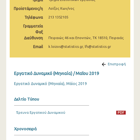
Μαρτίου 2025
Προϊστάμενος/η
Λοϊζος Κων/νος
Φεβρουαρίου 2025
Τηλέφωνα
213 1352105
Γραμματεία
Ιανουαρίου 2025
Φαξ
Διεύθυνση
Δεκεμβρίου 2024
Πειραιώς 46 και Επονιτών, ΤΚ 18510, Πειραιάς
Email
k.loizos@statistics.gr, lfs@statistics.gr
Νοεμβρίου 2024
Οκτωβρίου 2024
Επιστροφή
Σεπτεμβρίου 2024
Εργατικό Δυναμικό (Μηνιαία) / Μαΐου 2019
Αυγούστου 2024
Εργατικό Δυναμικό (Μηνιαία), Μάϊος 2019
Ιουλίου 2024
Δελτίο Τύπου
Ιουνίου 2024
Έρευνα Εργατικού Δυναμικού
Μαΐου 2024
Απριλίου 2024
Χρονοσειρά
Μαρτίου 2024