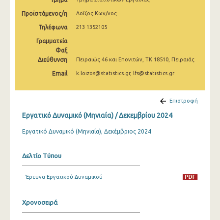
Μαρτίου 2025
Προϊστάμενος/η
Λοϊζος Κων/νος
Φεβρουαρίου 2025
Τηλέφωνα
213 1352105
Γραμματεία
Ιανουαρίου 2025
Φαξ
Διεύθυνση
Δεκεμβρίου 2024
Πειραιώς 46 και Επονιτών, ΤΚ 18510, Πειραιάς
Email
k.loizos@statistics.gr, lfs@statistics.gr
Νοεμβρίου 2024
Οκτωβρίου 2024
Επιστροφή
Σεπτεμβρίου 2024
Εργατικό Δυναμικό (Μηνιαία) / Δεκεμβρίου 2024
Αυγούστου 2024
Εργατικό Δυναμικό (Μηνιαία), Δεκέμβριος 2024
Ιουλίου 2024
Δελτίο Τύπου
Ιουνίου 2024
Έρευνα Εργατικού Δυναμικού
Μαΐου 2024
Απριλίου 2024
Χρονοσειρά
Μαρτίου 2024