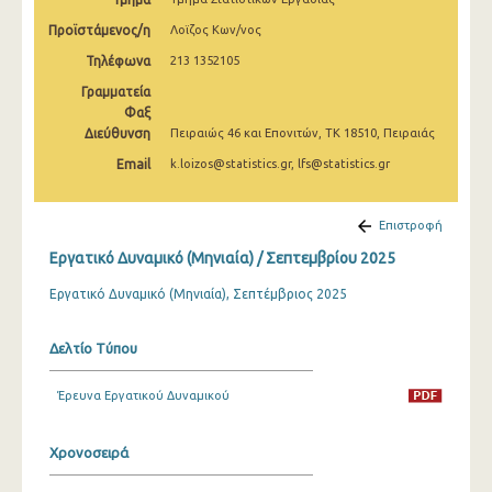
Μαρτίου 2025
Προϊστάμενος/η
Λοϊζος Κων/νος
Φεβρουαρίου 2025
Τηλέφωνα
213 1352105
Γραμματεία
Ιανουαρίου 2025
Φαξ
Διεύθυνση
Δεκεμβρίου 2024
Πειραιώς 46 και Επονιτών, ΤΚ 18510, Πειραιάς
Email
k.loizos@statistics.gr, lfs@statistics.gr
Νοεμβρίου 2024
Οκτωβρίου 2024
Επιστροφή
Σεπτεμβρίου 2024
Εργατικό Δυναμικό (Μηνιαία) / Σεπτεμβρίου 2025
Αυγούστου 2024
Εργατικό Δυναμικό (Μηνιαία), Σεπτέμβριος 2025
Ιουλίου 2024
Δελτίο Τύπου
Ιουνίου 2024
Έρευνα Εργατικού Δυναμικού
Μαΐου 2024
Απριλίου 2024
Χρονοσειρά
Μαρτίου 2024