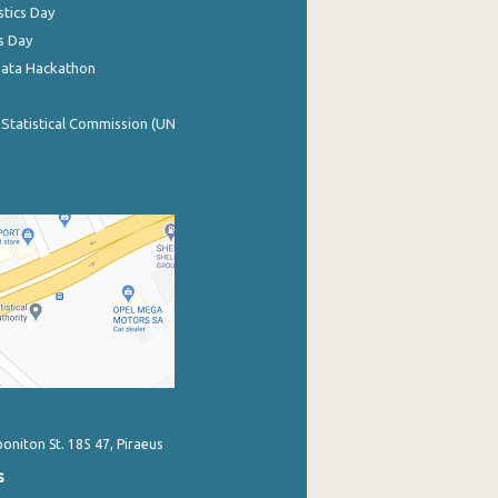
stics Day
s Day
Data Hackathon
 Statistical Commission (UN
poniton St. 185 47, Piraeus
s