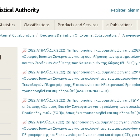
istical Authority
Register
Sign In
Statistics
Classifications
Products and Services
e-Publications
/
/
xternal Collaborators
Decisions Definition Of External Collaborators
Αποφάσεις
2022 Α΄ (MAΪ-ΔΕΚ 2022): 1η Τροποποίηση και συμπλήρωση της 5292/
«Ορισμός Ιδιωτών Συνεργατών για τη συμπλήρωση των ερωτηματολογίω
και των Συνθηκών Διαβίωσης των Νοικοκυριών της Χώρας (EU-SILC) για
2022 Α΄ (MAΪ-ΔΕΚ 2022): 2η Τροποποίηση και συμπλήρωση της 5291/
«Ορισμός Ιδιωτών Συνεργατών για τη συλλογή των ερωτηματολογίων τ
Τεχνολογιών Πληροφόρησης, Επικοινωνίας και Ηλεκτρονικού Εμπορίου σ
τροποποιηθεί και συμπληρωθεί (ΑΔΑ: 6ΘΝΝ6ΣΙ-ΨΡΚ)
2022 Α΄ (MAΪ-ΔΕΚ 2022): 3η Τροποποίηση και συμπλήρωση της ΓΔ1-13
απόφασης «Ορισμός Ιδιωτών Συνεργατών για τη συλλογή των στοιχείω
Προϋπολογισμών (ΕΟΠ)», όπως έχει τροποποιηθεί και συμπληρωθεί (Α
2022 Α΄(MAΪ-ΔΕΚ 2022): 2η Τροποποίηση και συμπλήρωση της 5122/
«Ορισμός Ιδιωτών Συνεργατών για τη συλλογή των ερωτηματολογίων τ
Πληροφόρησης και Επικοινωνίας από νοικοκυριά και άτομα (ICT), για τ