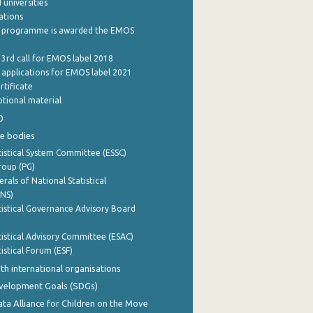
 universities
cations
 programme is awarded the EMOS
 3rd call for EMOS label 2018
e applications for EMOS label 2021
rtificate
tional material
0
e bodies
istical System Committee (ESSC)
roup (PG)
rals of National Statistical
INS)
istical Governance Advisory Board
istical Advisory Committee (ESAC)
istical Forum (ESF)
th international organisations
evelopment Goals (SDGs)
ata Alliance for Children on the Move