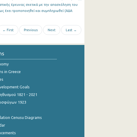
ιστικής έρευνας σχετικά με την απασχόληση του
ως έχει τροποποιηθεί και συμπληρωθεί (ΑΔΑ:
← First
Previous
Next
Last →
ns
onomy
ns in Greece
es
evelopment Goals
θυσμού 1821 - 2021
οσφύγων 1923
ulation Cenusu Diagrams
dar
ncements