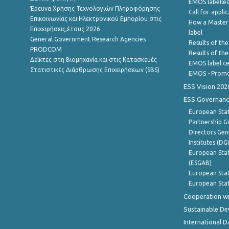
EMOS labelled
Έρευνα Χρήσης Τεχνολογιών Πληροφόρησης
Call for appli
Επικοινωνίας και Ηλεκτρονικού Εμπορίου στις
How a Master
Επιχειρήσεις,έτους 2026
label
General Government Research Agencies
Results of the
PRODCOM
Results of th
Δείκτες στη Βιομηχανία και στις Κατασκευές
EMOS label ce
Στατιστικές Διάρθρωσης Επιχειρήσεων (SBS)
EMOS - Promo
ESS Vision 202
ESS Governanc
European Stat
Partnership G
Directors Gene
Institutes (DG
European Stat
(ESGAB)
European Stat
European Stat
Cooperation wi
Sustainable D
International D