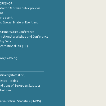
WORKSHOP
a for AI driven public policies
ρος
aria event
d Special Bilateral Event and
cs4SmartCities Conference
ernational Workshop and Conference
Big Data
nternational Fair (TIF)
κός Έλεγχος
stical System (ESS)
stics - Tables
ditions of European Statistics
lisations
 in Official Statistics (EMOS)