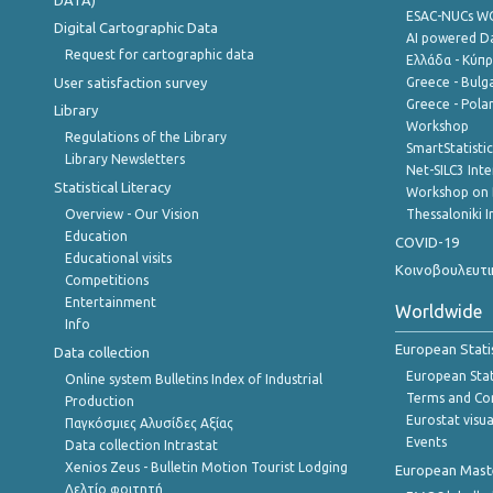
DATA)
ESAC-NUCs 
Digital Cartographic Data
AI powered Dat
Request for cartographic data
Ελλάδα - Κύπ
User satisfaction survey
Greece - Bulg
Greece - Polan
Library
Workshop
Regulations of the Library
SmartStatisti
Library Newsletters
Net-SILC3 Int
Statistical Literacy
Workshop on 
Overview - Our Vision
Thessaloniki I
Education
COVID-19
Educational visits
Κοινοβουλευτι
Competitions
Entertainment
Worldwide
Info
European Stati
Data collection
European Stati
Online system Bulletins Index of Industrial
Terms and Con
Production
Eurostat visua
Παγκόσμιες Αλυσίδες Αξίας
Events
Data collection Intrastat
Xenios Zeus - Bulletin Motion Tourist Lodging
European Master
Δελτίο φοιτητή