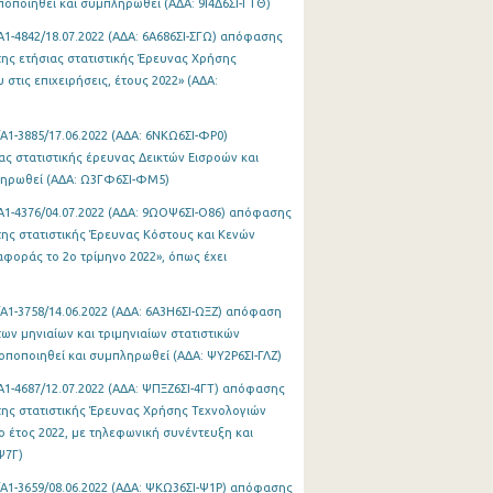
οποιηθεί και συμπληρωθεί (ΑΔΑ: 9Ι4Δ6ΣΙ-ΓΤΘ)
1-4842/18.07.2022 (ΑΔΑ: 6Α686ΣΙ-ΣΓΩ) απόφασης
ης ετήσιας στατιστικής Έρευνας Χρήσης
τις επιχειρήσεις, έτους 2022» (ΑΔΑ:
Α1-3885/17.06.2022 (ΑΔΑ: 6ΝΚΩ6ΣΙ-ΦΡ0)
ας στατιστικής έρευνας Δεικτών Εισροών και
πληρωθεί (ΑΔΑ: Ω3ΓΦ6ΣΙ-ΦΜ5)
Α1-4376/04.07.2022 (ΑΔΑ: 9ΩΟΨ6ΣΙ-Ο86) απόφασης
ης στατιστικής Έρευνας Κόστους και Κενών
αφοράς το 2ο τρίμηνο 2022», όπως έχει
Α1-3758/14.06.2022 (ΑΔΑ: 6Α3Η6ΣΙ-ΩΞΖ) απόφαση
ν μηνιαίων και τριμηνιαίων στατιστικών
οποποιηθεί και συμπληρωθεί (ΑΔΑ: ΨΥ2Ρ6ΣΙ-ΓΛΖ)
Α1-4687/12.07.2022 (ΑΔΑ: ΨΠΞΖ6ΣΙ-4ΓΤ) απόφασης
ης στατιστικής Έρευνας Χρήσης Τεχνολογιών
ο έτος 2022, με τηλεφωνική συνέντευξη και
Ψ7Γ)
/Α1-3659/08.06.2022 (ΑΔΑ: ΨΚΩ36ΣΙ-Ψ1Ρ) απόφασης