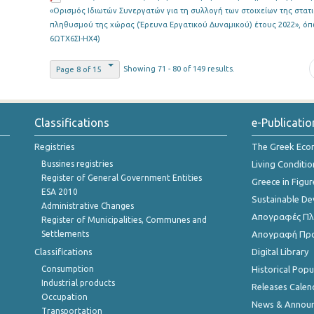
«Ορισμός Ιδιωτών Συνεργατών για τη συλλογή των στοιχείων της στατ
πληθυσμού της χώρας (Έρευνα Εργατικού Δυναμικού) έτους 2022», όπ
6ΩΤΧ6ΣΙ-ΗΧ4)
Showing 71 - 80 of 149 results.
Page 8 of 15
Classifications
e-Publicatio
Registries
The Greek Ec
Bussines registries
Living Conditio
Register of General Government Entities
Greece in Figur
ESA 2010
Sustainable D
Administrative Changes
Απογραφές Πλη
Register of Municipalities, Communes and
Settlements
Απογραφή Πρ
Classifications
Digital Library
Consumption
Historical Pop
Industrial products
Releases Calen
Occupation
News & Annou
Transportation