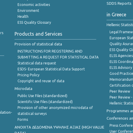
SDDS Reports
Economic activities
Environment
in Greece
Health
ESS Quality Glossary
Hellenic Statis
Legal Framew
rs
Products and Services
European Stat
Provision of statistical data
Quality Asura
ESS Quality G
INSTRUCTIONS FOR REGISTERING AND
ELSS Agencies
SUBMITTING A REQUEST FOR STATISTICAL DATA
ELSS Coordin
Statistical data request
ELSS Advisor
ESDS- European Statistical Data Support
Good Practic
Pricing Policy
Memorandum 
Copyright and reuse of data
Certification o
Microdata
Peer Review
Public Use Files (standardized)
Peer Review -
Scientific Use Files (standardized)
Hellenic Stati
Provision of other anonymized microdata of
Programmes a
lation-
statistical surveys
Conferences a
Forms
Press Confere
ANOIXTA ΔΕΔΟΜΕΝΑ ΥΨΗΛΗΣ ΑΞΙΑΣ (HIGH VALUE
User Confere