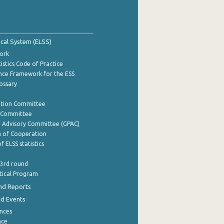
tical System (ELSS)
ork
istics Code of Practice
nce Framework for the ESS
lossary
ation Committee
y Committee
e Advisory Committee (GPAC)
of Cooperation
f ELSS statistics
 3rd round
stical Program
nd Reports
nd Events
nces
nce