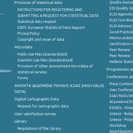
Provision of statistical data
Quality Asura
ESS Quality G
INSTRUCTIONS FOR REGISTERING AND
ELSS Agencies
SUBMITTING A REQUEST FOR STATISTICAL DATA
ELSS Coordin
Statistical data request
ELSS Advisor
ESDS- European Statistical Data Support
Good Practic
Pricing Policy
Memorandum 
Copyright and reuse of data
Certification o
Microdata
Peer Review
Public Use Files (standardized)
Peer Review -
Scientific Use Files (standardized)
Hellenic Stati
Provision of other anonymized microdata of
Programmes a
lation-
statistical surveys
Conferences a
Forms
Press Confere
ANOIXTA ΔΕΔΟΜΕΝΑ ΥΨΗΛΗΣ ΑΞΙΑΣ (HIGH VALUE
User Confere
DATA)
ESAC-NUCs 
Digital Cartographic Data
AI powered Dat
Request for cartographic data
Ελλάδα - Κύπ
User satisfaction survey
Greece - Bulg
Greece - Polan
Library
Workshop
Regulations of the Library
SmartStatisti