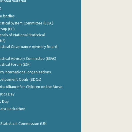
tional material
0
e bodies
istical System Committee (ESSC)
roup (PG)
rals of National Statistical
INS)
istical Governance Advisory Board
istical Advisory Committee (ESAC)
istical Forum (ESF)
th international organisations
evelopment Goals (SDGs)
ata Alliance for Children on the Move
stics Day
s Day
Data Hackathon
 Statistical Commission (UN