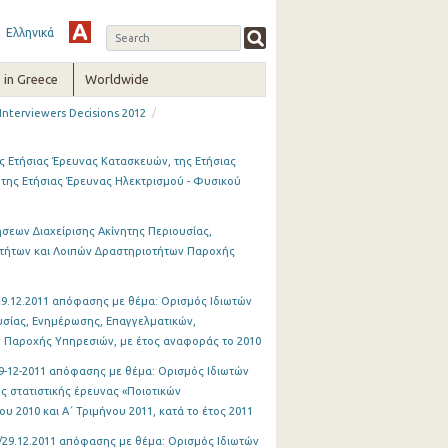
Ελληνικά
in Greece
Worldwide
/
l Interviewers Decisions 2012
 Ετήσιας Έρευνας Κατασκευών, της Ετήσιας
ι της Ετήσιας Έρευνας Ηλεκτρισµού - Φυσικού
σεων ∆ιαχείρισης Ακίνητης Περιουσίας,
οτήτων και Λοιπών ∆ραστηριοτήτων Παροχής
29.12.2011 απόφασης με θέμα: Ορισμός Ιδιωτών
υσίας, Ενημέρωσης, Επαγγελματικών,
ν Παροχής Υπηρεσιών, με έτος αναφοράς το 2010
9-12-2011 απόφασης με θέμα: Ορισμός Ιδιωτών
ς στατιστικής έρευνας «Ποιοτικών
 2010 και Α΄ Τριμήνου 2011, κατά το έτος 2011
/29.12.2011 απόφασης με θέμα: Oρισμός Ιδιωτών