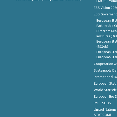
EMOS - Promo
ESS Vision 202
ESS Governanc
European Stat
Partnership G
Directors Gene
Institutes (DG
European Stat
(ESGAB)
European Stat
European Stat
Cooperation wi
Sustainable D
International D
European Stati
World Statistic
European Big 
IMF - SDDS
United Nations
STATCOM)