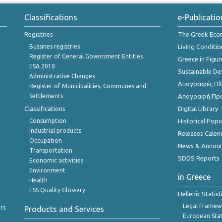
Classifications
e-Publicatio
Registries
The Greek Ec
Bussines registries
Living Conditio
Register of General Government Entities
Greece in Figur
ESA 2010
Sustainable D
Administrative Changes
Απογραφές Πλη
Register of Municipalities, Communes and
Settlements
Απογραφή Πρ
Classifications
Digital Library
Consumption
Historical Pop
Industrial products
Releases Calen
Occupation
News & Annou
Transportation
SDDS Reports
Economic activities
Environment
in Greece
Health
ESS Quality Glossary
Hellenic Statis
Legal Framew
rs
Products and Services
European Stat