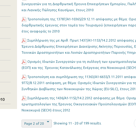
Συνεργατών για τη Διαρθρωτική Έρευνα Επιχειρήσεων Εμπορίου, Πωλή
και Λιανικής Πώλησης Καυσίμων, έτους 2010
Τροποποίηση της 13787/Α1-10365/29.12.11 απόφασης με θέμα: Oρισ
διαρθρωτικής έρευνας στον τομέα του Τουρισμού (επιχειρήσεων παρο
έτος αναφοράς το 2010
Συμπλήρωση της με Αριθ. Πρωτ.1437/Α1-1153/14.2.2012 απόφασης μ
Έρευνα Διάρθρωσης Επιχειρήσεων Διαχείρισης Ακίνητης Περιουσίας, 
Τεχνικών Δραστηριοτήτων και Λοιπών Δραστηριοτήτων Παροχής Υπηρε
Ορισμός Ιδιωτών Συνεργατών για τη συλλογή των ερωτηματολογί
(ΕΟΠ) και της ΄Ερευνας Κατανάλωσης Ενέργειας στα Νοικοκυριά (SECH
Τροποποίηση και συμπλήρωση της 11363/Α1-6655/3.11.2011 απόφασ
9772/8.12.2011 απόφαση, με θέμα: Ορισμός Ιδιωτών Συνεργατών για τη
Συνθηκών Διαβίωσης των Νοικοκυριών της Χώρας (EU-SILC), έτους 201
Συμπλήρωση της 1436/Α1-1152/14.2.2012 απόφασης με θέμα: Ορισμ
010
ερωτηματολογίων της Έρευνας Οικογενειακών Προϋπολογισμών (ΕΟΠ) 
Νοικοκυριά (SECH) έτους 2012
Showing 11 - 20 of 199 results.
Page 2 of 20