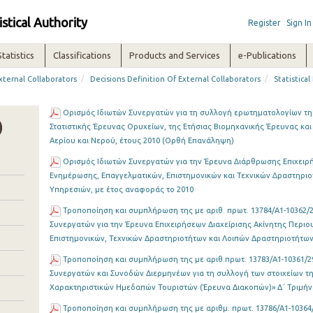
istical Authority
Register
Sign In
Statistics
Classifications
Products and Services
e-Publications
/
/
xternal Collaborators
Decisions Definition Of External Collaborators
Statistica
Ορισµός Ιδιωτών Συνεργατών για τη συλλογή ερωτηµατολογίων της
Στατιστικής Έρευνας Ορυχείων, της Ετήσιας Βιοµηχανικής Έρευνας κα
Αερίου και Νερού, έτους 2010 (Ορθή Επανάληψη)
Ορισµός Ιδιωτών Συνεργατών για την Έρευνα ∆ιάρθρωσης Επιχειρή
Ενηµέρωσης, Επαγγελµατικών, Επιστηµονικών και Τεχνικών ∆ραστηρι
Υπηρεσιών, µε έτος αναφοράς το 2010
Τροποποίηση και συμπλήρωση της με αριθ. πρωτ. 13784/Α1-10362/
Συνεργατών για την Έρευνα Επιχειρήσεων Διαχείρισης Ακίνητης Περιο
Επιστημονικών, Τεχνικών Δραστηριοτήτων και Λοιπών Δραστηριοτήτω
Τροποποίηση και συμπλήρωση της με αριθ.πρωτ. 13783/Α1-10361/2
Συνεργατών και Συνοδών Διερμηνέων για τη συλλογή των στοιχείων τη
Χαρακτηριστικών Ημεδαπών Τουριστών (Έρευνα Διακοπών)» Δ΄ Τριμήνου
Τροποποίηση και συμπλήρωση της με αριθμ. πρωτ. 13786/Α1-10364