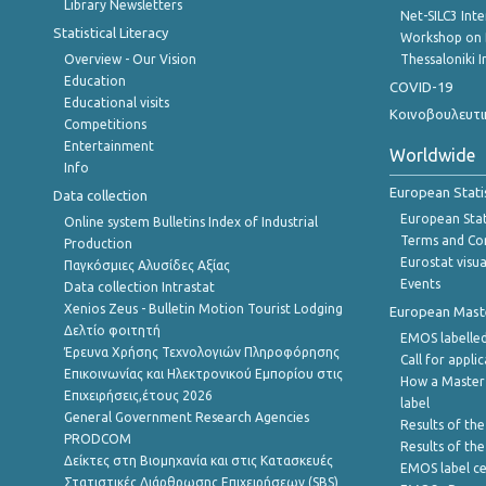
Library Newsletters
Net-SILC3 Int
Statistical Literacy
Workshop on 
Overview - Our Vision
Thessaloniki I
Education
COVID-19
Educational visits
Κοινοβουλευτι
Competitions
Entertainment
Worldwide
Info
European Stati
Data collection
European Stati
Online system Bulletins Index of Industrial
Terms and Con
Production
Eurostat visua
Παγκόσμιες Αλυσίδες Αξίας
Events
Data collection Intrastat
Xenios Zeus - Bulletin Motion Tourist Lodging
European Master
Δελτίο φοιτητή
EMOS labelled
Έρευνα Χρήσης Τεχνολογιών Πληροφόρησης
Call for appli
Επικοινωνίας και Ηλεκτρονικού Εμπορίου στις
How a Master
Επιχειρήσεις,έτους 2026
label
General Government Research Agencies
Results of the
PRODCOM
Results of th
Δείκτες στη Βιομηχανία και στις Κατασκευές
EMOS label ce
Στατιστικές Διάρθρωσης Επιχειρήσεων (SBS)