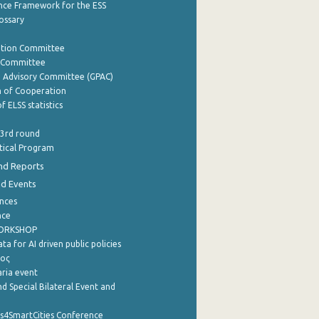
nce Framework for the ESS
lossary
ation Committee
y Committee
e Advisory Committee (GPAC)
of Cooperation
f ELSS statistics
 3rd round
stical Program
nd Reports
nd Events
nces
nce
WORKSHOP
a for AI driven public policies
ρος
aria event
d Special Bilateral Event and
cs4SmartCities Conference