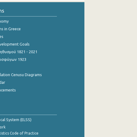
ns
onomy
ns in Greece
es
evelopment Goals
θυσμού 1821 - 2021
οσφύγων 1923
ulation Cenusu Diagrams
dar
ncements
tical System (ELSS)
ork
istics Code of Practice