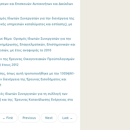
σεων και Επισκευών Αυτοκινήτων και Δικύκλων
μός Ιδιωτών Συνεργατών για την διενέργεια της
χής υπηρεσιών καταλύματος και εστίασης), με
ε θέμα: Ορισμός Ιδιωτών Συνεργατών για την
Ενημέρωσης, Επαγγελματικών, Επιστημονικών και
σιών, με έτος αναφοράς το 2010
ων της Έρευνας Οικογενειακών Προϋπολογισμών
) έτους 2012
ης, όπως αυτή τροποποιήθηκε με την 13054/Α1-
ν διενέργεια της Έρευνας Εισοδήματος και
1
ός Ιδιωτών Συνεργατών για τη συλλογή των
και της ΄Ερευνας Κατανάλωσης Ενέργειας στα
← First
Previous
Next
Last →