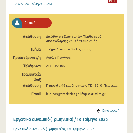
2025 - 2o Τρίμηνο 2025)
2o Τρίμηνο 2022
1o Τρίμηνο 2022
Επαφή
4o Τρίμηνο 2021
3o Τρίμηνο 2021
Διεύθυνση
Διεύθυνση Στατιστικών Πληθυσμού,
Απασχόλησης και Κόστους Ζωής
2o Τρίμηνο 2021
Τμήμα
Τμήμα Στατιστικών Εργασίας
1o Τρίμηνο 2021
Προϊστάμενος/η
Λοϊζος Κων/νος
Τηλέφωνα
213 1352105
4o Τρίμηνο 2020
Γραμματεία
3o Τρίμηνο 2020
Φαξ
Διεύθυνση
Πειραιώς 46 και Επονιτών, ΤΚ 18510, Πειραιάς
2o Τρίμηνο 2020
Email
k.loizos@statistics.gr, lfs@statistics.gr
1o Τρίμηνο 2020
Επιστροφή
4o Τρίμηνο 2019
Εργατικό Δυναμικό (Τριμηνιαία) / 1o Τρίμηνο 2025
3o Τρίμηνο 2019
Εργατικό Δυναμικό (Τριμηνιαία), 1ο Τρίμηνο 2025
2o Τρίμηνο 2019