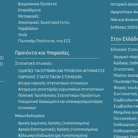
Βιομηχανικά Προϊόντα
Ιστορικά Δια
Επαγγέλματα
Ημερολόγιο Α
Μεταφορές
Νέα και Ανακο
Οικονομικές δραστηριότητες
Εκθέσεις SDDS
Περιβάλλον
Υγεία
Στην Ελλάδ
Γλωσσάρι Ποιότητας του ΕΣΣ
Ελληνικό Στατ
Προϊόντα και Υπηρεσίες
Θεσμικό πλαί
Σ)
Στατιστικά στοιχεία
Κώδικας Ορθή
Σ)
Στατιστικές
ΟΔΗΓΙΕΣ ΓΙΑ ΕΓΓΡΑΦΗ ΚΑΙ ΥΠΟΒΟΛΗ ΑΙΤΗΜΑΤΟΣ
Πλαίσιο Διασ
ΠΑΡΟΧΗΣ ΣΤΑΤΙΣΤΙΚΩΝ ΣΤΟΙΧΕΙΩΝ
Γλωσσάρι Ποι
Αίτημα παροχής στατιστικών στοιχείων
Φορείς του 
Αίτημα για υποστήριξη ευρωπαϊκών στατιστικών
Συντονιστική
Πολιτική Τιμολόγησης Στατιστικών Προϊόντων
Συμβουλευτικ
Πνευματικά δικαιώματα και επαναχρησιμοποίηση
Συμβουλευτικ
στοιχείων
Μνημόνια συν
Μικροδεδομένα
Πιστοποίηση 
Αρχεία Δημόσιας Χρήσης (τυποποιημένα)
Επιθεώρηση Ο
Αρχεία Επιστημονικής Χρήσης (τυποποιημένα)
Επιθεώρηση Ο
Άλλα μικροδεδομένα (μη τυποποιημένα)
Ελληνικό Στα