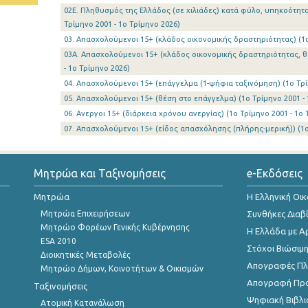
02Ε. Πληθυσμός της Ελλάδος (σε χιλιάδες) κατά φύλο, υπηκοότητ
Τρίμηνο 2001 - 1o Τρίμηνο 2026)
03. Απασχολούμενοι 15+ (κλάδος οικονομικής δραστηριότητας) (1o 
03Α. Απασχολούμενοι 15+ (κλάδος οικονομικής δραστηριότητας, θ
- 1o Τρίμηνο 2026)
04. Απασχολούμενοι 15+ (επάγγελμα (1-ψήφια ταξινόμηση) (1o Τρίμ
05. Απασχολούμενοι 15+ (θέση στο επάγγελμα) (1o Τρίμηνο 2001 - 
06. Ανεργοι 15+ (διάρκεια χρόνου ανεργίας) (1o Τρίμηνο 2001 - 1o 
07. Απασχολούμενοι 15+ (είδος απασχόλησης (πλήρης-μερική)) (1o 
Μητρώα και Ταξινομήσεις
e-Εκδόσεις
Μητρώα
Η Ελληνική Οι
Μητρώα Επιχειρήσεων
Συνθήκες Διαβ
Μητρώο Φορέων Γενικής Κυβέρνησης
Η Ελλάδα με Α
ESA 2010
Στόχοι Βιώσιμ
Διοικητικές Μεταβολές
Απογραφές Πλη
Μητρώο Δήμων, Κοινοτήτων & Οικισμών
Απογραφή Πρ
Ταξινομήσεις
Ψηφιακή Βιβλι
Ατομική Κατανάλωση