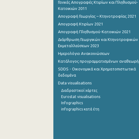
Γενικές Απογραφές Κτιρίων και Πληθυσμού-
1o Τρίμηνο 2012
Κατοικιών 2011
Απογραφή Γεωργίας – Κτηνοτροφίας 2021
4o Τρίμηνο 2011
Απογραφή Κτιρίων 2021
3o Τρίμηνο 2011
Απογραφή Πληθυσμού-Κατοικιών 2021
2o Τρίμηνο 2011
Διάρθρωση Γεωργικών και Κτηνοτροφικών
Εκμεταλλεύσεων 2023
1o Τρίμηνο 2011
Ημερολόγιο Ανακοινώσεων
Κατάλογος προγραμματισμένων αναθεωρ
4o Τρίμηνο 2010
SDDS - Οικονομικά και Χρηματοπιστωτικά
3o Τρίμηνο 2010
δεδομένα
Data visualisations
2o Τρίμηνο 2010
Διαδραστικοί χάρτες
1o Τρίμηνο 2010
Eurostat visualisations
Infographics
4o Τρίμηνο 2009
infographics κατά έτη
3o Τρίμηνο 2009
2o Τρίμηνο 2009