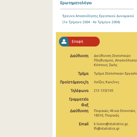
Ερωτηματολόγιο
2o Τρίμηνο 2021
Έρευνα Απασχόλησης Εργατικού Δυναμικού
1o Τρίμηνο 2021
(1o Τρίμηνο 2004 - 4o Τρίμηνο 2004)
4o Τρίμηνο 2020
Επαφή
3o Τρίμηνο 2020
2o Τρίμηνο 2020
Διεύθυνση
Διεύθυνση Στατιστικών
Πληθυσμού, Απασχόλησης
1o Τρίμηνο 2020
Κόστους Ζωής
Τμήμα
Τμήμα Στατιστικών Εργασί
4o Τρίμηνο 2019
Προϊστάμενος/η
Λοϊζος Κων/νος
3o Τρίμηνο 2019
Τηλέφωνα
213 1352105
2o Τρίμηνο 2019
Γραμματεία
Φαξ
1o Τρίμηνο 2019
Διεύθυνση
Πειραιώς 46 και Επονιτών,
18510, Πειραιάς
4o Τρίμηνο 2018
Email
k.loizos@statistics.gr,
lfs@statistics.gr
3o Τρίμηνο 2018