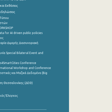
αι Εκθέσεις
Εκδηλώσεις
 Τύπου
ηστών
WORKSHOP
a for AI driven public policies
ρος
αρία-Διμερής Διασυνοριακή
νία Special Bilateral Event and
cs4SmartCities Conference
ernational Workshop and Conference
ιστικές και Μαζικά Δεδομένα (Big
ση Θεσσαλονίκης (ΔΕΘ)
κός Έλεγχος