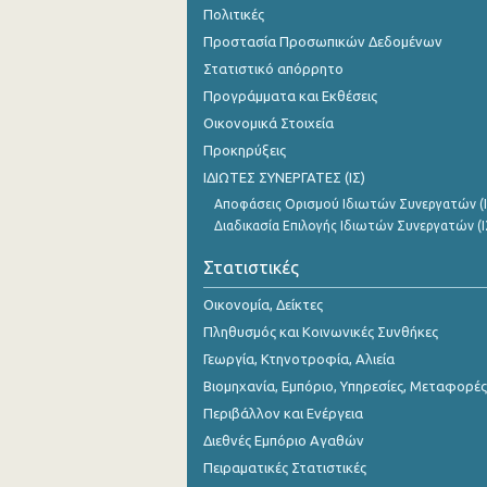
Πολιτικές
1o Τρίμηνο 2015
Προστασία Προσωπικών Δεδομένων
Στατιστικό απόρρητο
4o Τρίμηνο 2014
Προγράμματα και Εκθέσεις
3o Τρίμηνο 2014
Οικονομικά Στοιχεία
Προκηρύξεις
2o Τρίμηνο 2014
ΙΔΙΩΤΕΣ ΣΥΝΕΡΓΑΤΕΣ (ΙΣ)
1o Τρίμηνο 2014
Αποφάσεις Ορισμού Ιδιωτών Συνεργατών (Ι
Διαδικασία Επιλογής Ιδιωτών Συνεργατών (Ι
4o Τρίμηνο 2013
Στατιστικές
3o Τρίμηνο 2013
Οικονομία, Δείκτες
2o Τρίμηνο 2013
Πληθυσμός και Κοινωνικές Συνθήκες
1o Τρίμηνο 2013
Γεωργία, Κτηνοτροφία, Αλιεία
Βιομηχανία, Εμπόριο, Υπηρεσίες, Μεταφορές
4o Τρίμηνο 2012
Περιβάλλον και Ενέργεια
3o Τρίμηνο 2012
Διεθνές Εμπόριο Αγαθών
2o Τρίμηνο 2012
Πειραματικές Στατιστικές