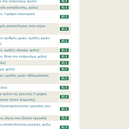
η στο επάγγελμα, φύλο)
πεδο εκπαίδευσης, φύλο)
ν, 1-ψήφια οικονομική
θμός απασχόλησης στην κύρια
σος αριθμός ωρών, ομάδες ωρών
)
ν, ομάδες ηλικιών, φύλο)
ν, θέση στο επάγγελμα, φύλο)
ύλο)
μα, φύλο)
ρών, ομάδες ωρών εβδομαδιαίας
φύλο)
το χρόνο της έρευνας (1-ψήφια
τητας τόπου διαμονής)
ή δραστηριότητατης εργασίας που
λο, λόγος που ζητούν εργασία)
ου απασχολούνται μερικώς, φύλο,