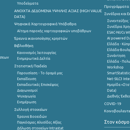
Υποδείγματα
Προγράμματα κ
ANOIXTA ΔΕΔΟΜΕΝΑ ΥΨΗΛΗΣ ΑΞΙΑΣ (HIGH VALUE
Συνέδρια και 
DATA)
Συνεντεύξεις
Ψηφιακά Χαρτογραφικά Υπόβαθρα
Συνέδρια Χρ
Αίτημα παροχής χαρτογραφικών υποβάθρων
ESAC-NUCs 
Έρευνα ικανοποίησης χρηστών
AI powered Dat
Ελλάδα - Κύπ
Βιβλιοθήκη
Ελλάδα-Βουλγ
Κανονισμός λειτουργίας
Συνάντηση
ήσεων
Ενημερωτικά Δελτία
Ελλάδα - Πολω
Στατιστική Παιδεία
Workshop
Παρουσίαση - Το όραμά μας
SmartStatisti
Εκπαίδευση
Net-SILC3 Int
Εκπαιδευτικές Επισκέψεις
Ημερίδα «Στατ
Διαγωνισμοί
Data)
Ψυχαγωγία
Διεθνής Έκθε
Ενημέρωση
COVID-19
Συλλογή στοιχείων
Κοινοβουλευτι
Έρευνα Βοοειδών
Στον κόσμο
Παγκόσμιες Αλυσίδες Αξίας
Δήλωση στοιχείων Intrastat