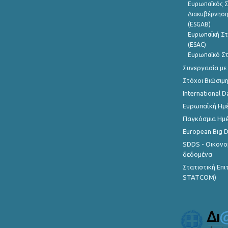
Ευρωπαϊκός Σ
Διακυβέρνηση
(ESGAB)
Ευρωπαϊκή Στ
(ESAC)
Ευρωπαϊκό Στ
Συνεργασία με
Στόχοι Βιώσιμ
International D
Ευρωπαϊκή Ημέ
Παγκόσμια Ημέ
European Big 
SDDS - Οικονο
δεδομένα
Στατιστική Επ
STATCOM)