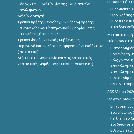
Ευρωπαϊκό Στα
Ξένιος ΖΕΥΣ - Δελτίο Κίνησης Τουριστικών
Ευρωπαϊκές Στ
Καταλυμάτων
Όροι χρήσης 
Δελτίο φοιτητή
Eurostat visua
Έρευνα Χρήσης Τεχνολογιών Πληροφόρησης
Συνέδρια-εκδ
Επικοινωνίας και Ηλεκτρονικού Εμπορίου στις
Επιχειρήσεις,έτους 2026
Μεταπτυχιακή 
Έρευνα Φορέων Γενικής Κυβέρνησης
επίσημων στατ
Παραγωγή και Πωλήσεις Βιομηχανικών Προϊόντων
Πιστοποιημέν
(PRODCOM)
Πρόσκληση υ
Δείκτες στη Βιομηχανία και στις Κατασκευές
Πώς γίνεται 
Στατιστικές Διάρθρωσης Επιχειρήσεων (SBS)
Αποτελέσματ
Αποτελέσματ
Πιστοποίηση 
EMOS – Ενημε
ESS Vision 202
Όργανα διακυ
Επιτροπή του
Συστήματος (
Partnership G
Συνδιάσκεψη 
Εθνικών Στατ