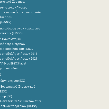
τιστικό Σύστημα
ατιστικές - Πίνακες
των ευρωπαΪκών στατιστικών
lisations
ηλώσεις
εκπαίδευση στον τομέα των
ιστικών (EMOS)
α Πανεπιστήμια
ποβολής αιτήσεων
η πιστοποίηση του EMOS
α υποβολής αιτήσεων 2018
α υποβολής αιτήσεων 2021
ΑΠΘ με EMOS label
ρωτικό υλικό
0
βέρνησης του ΕΣΣ
 Ευρωπαϊκού Στατιστικού
ESSC)
roup (PG)
των Γενικών Διευθυντών των
ιστικών Υπηρεσιών (DGINS)