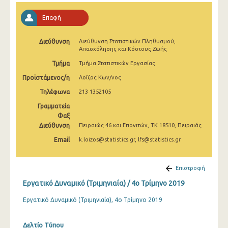
2o Τρίμηνο 2022
Επαφή
1o Τρίμηνο 2022
Διεύθυνση
Διεύθυνση Στατιστικών Πληθυσμού,
4o Τρίμηνο 2021
Απασχόλησης και Κόστους Ζωής
3o Τρίμηνο 2021
Τμήμα
Τμήμα Στατιστικών Εργασίας
Προϊστάμενος/η
Λοϊζος Κων/νος
2o Τρίμηνο 2021
Τηλέφωνα
213 1352105
1o Τρίμηνο 2021
Γραμματεία
Φαξ
4o Τρίμηνο 2020
Διεύθυνση
Πειραιώς 46 και Επονιτών, ΤΚ 18510, Πειραιάς
3o Τρίμηνο 2020
Email
k.loizos@statistics.gr, lfs@statistics.gr
2o Τρίμηνο 2020
Επιστροφή
1o Τρίμηνο 2020
Εργατικό Δυναμικό (Τριμηνιαία) / 4o Τρίμηνο 2019
4o Τρίμηνο 2019
Εργατικό Δυναμικό (Τριμηνιαία), 4ο Τρίμηνο 2019
3o Τρίμηνο 2019
Δελτίο Τύπου
2o Τρίμηνο 2019