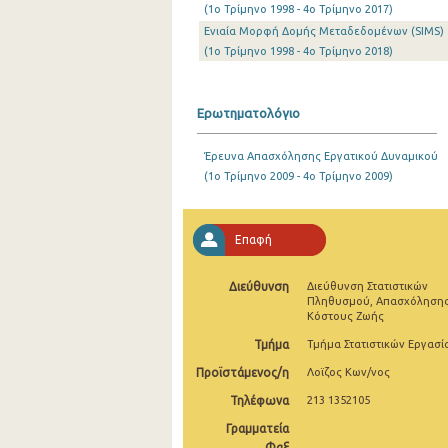
(1o Τρίμηνο 1998 - 4o Τρίμηνο 2017)
2o Τρίμηνο 2021
Ενιαία Μορφή Δομής Μεταδεδομένων (SIMS)
(1o Τρίμηνο 1998 - 4o Τρίμηνο 2018)
1o Τρίμηνο 2021
4o Τρίμηνο 2020
Ερωτηματολόγιο
3o Τρίμηνο 2020
Έρευνα Απασχόλησης Εργατικού Δυναμικού
2o Τρίμηνο 2020
(1o Τρίμηνο 2009 - 4o Τρίμηνο 2009)
1o Τρίμηνο 2020
Επαφή
4o Τρίμηνο 2019
3o Τρίμηνο 2019
Διεύθυνση
Διεύθυνση Στατιστικών
Πληθυσμού, Απασχόλησης
2o Τρίμηνο 2019
Κόστους Ζωής
Τμήμα
Τμήμα Στατιστικών Εργασί
1o Τρίμηνο 2019
Προϊστάμενος/η
Λοϊζος Κων/νος
4o Τρίμηνο 2018
Τηλέφωνα
213 1352105
3o Τρίμηνο 2018
Γραμματεία
Φαξ