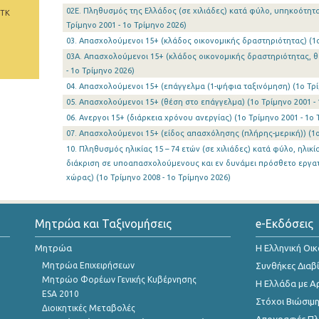
02Ε. Πληθυσμός της Ελλάδος (σε χιλιάδες) κατά φύλο, υπηκοότητ
 ΤΚ
Τρίμηνο 2001 - 1o Τρίμηνο 2026)
03. Απασχολούμενοι 15+ (κλάδος οικονομικής δραστηριότητας) (1o 
03Α. Απασχολούμενοι 15+ (κλάδος οικονομικής δραστηριότητας, θ
- 1o Τρίμηνο 2026)
04. Απασχολούμενοι 15+ (επάγγελμα (1-ψήφια ταξινόμηση) (1o Τρίμ
05. Απασχολούμενοι 15+ (θέση στο επάγγελμα) (1o Τρίμηνο 2001 - 
06. Ανεργοι 15+ (διάρκεια χρόνου ανεργίας) (1o Τρίμηνο 2001 - 1o 
07. Απασχολούμενοι 15+ (είδος απασχόλησης (πλήρης-μερική)) (1o 
10. Πληθυσμός ηλικίας 15 – 74 ετών (σε χιλιάδες) κατά φύλο, ηλι
διάκριση σε υποαπασχολούμενους και εν δυνάμει πρόσθετο εργατ
χώρας) (1o Τρίμηνο 2008 - 1o Τρίμηνο 2026)
Μητρώα και Ταξινομήσεις
e-Εκδόσεις
Μητρώα
Η Ελληνική Οι
Μητρώα Επιχειρήσεων
Συνθήκες Διαβ
Μητρώο Φορέων Γενικής Κυβέρνησης
Η Ελλάδα με Α
ESA 2010
Στόχοι Βιώσιμ
Διοικητικές Μεταβολές