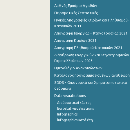
1o Τρίμηνο 2012
Διεθνές Εμπόριο Αγαθών
Πειραματικές Στατιστικές
4o Τρίμηνο 2011
Γενικές Απογραφές Κτιρίων και Πληθυσμού-
Κατοικιών 2011
3o Τρίμηνο 2011
Απογραφή Γεωργίας – Κτηνοτροφίας 2021
2o Τρίμηνο 2011
Απογραφή Κτιρίων 2021
1o Τρίμηνο 2011
Απογραφή Πληθυσμού-Κατοικιών 2021
Διάρθρωση Γεωργικών και Κτηνοτροφικών
4o Τρίμηνο 2010
Εκμεταλλεύσεων 2023
3o Τρίμηνο 2010
Ημερολόγιο Ανακοινώσεων
Κατάλογος προγραμματισμένων αναθεωρ
2o Τρίμηνο 2010
SDDS - Οικονομικά και Χρηματοπιστωτικά
δεδομένα
1o Τρίμηνο 2010
Data visualisations
4o Τρίμηνο 2009
Διαδραστικοί χάρτες
Eurostat visualisations
3o Τρίμηνο 2009
Infographics
2o Τρίμηνο 2009
infographics κατά έτη