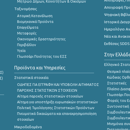
Απογραφές Πλη
Μητρώο Δήμων, Κοινοτήτων & Οικισμών
Απογραφή Πρ
Ταξινομήσεις
Ψηφιακή Βιβλι
Ατομική Κατανάλωση
Βιομηχανικά Προϊόντα
Ιστορικά Δια
Επαγγέλματα
Ημερολόγιο Α
Μεταφορές
Νέα και Ανακο
Οικονομικές δραστηριότητες
Εκθέσεις SDDS
Περιβάλλον
Υγεία
Στην Ελλάδ
Γλωσσάρι Ποιότητας του ΕΣΣ
Ελληνικό Στατ
Προϊόντα και Υπηρεσίες
Θεσμικό πλαί
Σ)
Στατιστικά στοιχεία
Κώδικας Ορθή
Σ)
Στατιστικές
ΟΔΗΓΙΕΣ ΓΙΑ ΕΓΓΡΑΦΗ ΚΑΙ ΥΠΟΒΟΛΗ ΑΙΤΗΜΑΤΟΣ
Πλαίσιο Διασ
ΠΑΡΟΧΗΣ ΣΤΑΤΙΣΤΙΚΩΝ ΣΤΟΙΧΕΙΩΝ
Γλωσσάρι Ποι
Αίτημα παροχής στατιστικών στοιχείων
Φορείς του 
Αίτημα για υποστήριξη ευρωπαϊκών στατιστικών
Συντονιστική
Πολιτική Τιμολόγησης Στατιστικών Προϊόντων
Συμβουλευτικ
Πνευματικά δικαιώματα και επαναχρησιμοποίηση
Συμβουλευτικ
στοιχείων
Μνημόνια συν
Μικροδεδομένα
Πιστοποίηση 