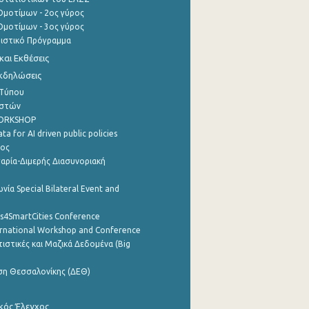
μοτίμων - 2ος γύρος
μοτίμων - 3ος γύρος
τιστικό Πρόγραμμα
αι Εκθέσεις
Εκδηλώσεις
 Τύπου
ηστών
WORKSHOP
a for AI driven public policies
ρος
αρία-Διμερής Διασυνοριακή
νία Special Bilateral Event and
cs4SmartCities Conference
ernational Workshop and Conference
ιστικές και Μαζικά Δεδομένα (Big
ση Θεσσαλονίκης (ΔΕΘ)
κός Έλεγχος