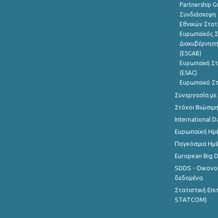
Partnership G
Συνδιάσκεψη 
Εθνικών Στατ
Ευρωπαϊκός Σ
Διακυβέρνηση
(ESGAB)
Ευρωπαϊκή Στ
(ESAC)
Ευρωπαϊκό Στ
Συνεργασία με
Στόχοι Βιώσιμ
International D
Ευρωπαϊκή Ημέ
Παγκόσμια Ημέ
European Big 
SDDS - Οικονο
δεδομένα
Στατιστική Επ
STATCOM)