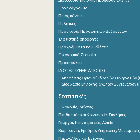
Διαδικασία επιλογής Προέδρου ΕΛΣΤΑΤ
Οργανόγραμμα
1o Τρίμηνο 2015
Ποιος κάνει τι
4o Τρίμηνο 2014
Πολιτικές
Προστασία Προσωπικών Δεδομένων
3o Τρίμηνο 2014
Στατιστικό απόρρητο
2o Τρίμηνο 2014
Προγράμματα και Εκθέσεις
Οικονομικά Στοιχεία
1o Τρίμηνο 2014
Προκηρύξεις
4o Τρίμηνο 2013
ΙΔΙΩΤΕΣ ΣΥΝΕΡΓΑΤΕΣ (ΙΣ)
3o Τρίμηνο 2013
Αποφάσεις Ορισμού Ιδιωτών Συνεργατών (Ι
Διαδικασία Επιλογής Ιδιωτών Συνεργατών (Ι
2o Τρίμηνο 2013
Στατιστικές
1o Τρίμηνο 2013
Οικονομία, Δείκτες
4o Τρίμηνο 2012
Πληθυσμός και Κοινωνικές Συνθήκες
Γεωργία, Κτηνοτροφία, Αλιεία
3o Τρίμηνο 2012
Βιομηχανία, Εμπόριο, Υπηρεσίες, Μεταφορές
2o Τρίμηνο 2012
Περιβάλλον και Ενέργεια