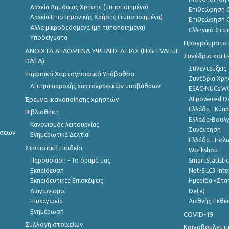
Αρχεία Δημόσιας Χρήσης (τυποποιημένα)
Επιθεώρηση Ο
Αρχεία Επιστημονικής Χρήσης (τυποποιημένα)
Επιθεώρηση Ο
Άλλα μικροδεδομένα (μη τυποποιημένα)
Ελληνικό Στα
Υποδείγματα
Προγράμματα κ
ANOIXTA ΔΕΔΟΜΕΝΑ ΥΨΗΛΗΣ ΑΞΙΑΣ (HIGH VALUE
Συνέδρια και 
DATA)
Συνεντεύξεις
Ψηφιακά Χαρτογραφικά Υπόβαθρα
Συνέδρια Χρ
Αίτημα παροχής χαρτογραφικών υποβάθρων
ESAC-NUCs 
Έρευνα ικανοποίησης χρηστών
AI powered Dat
Ελλάδα - Κύπ
Βιβλιοθήκη
Ελλάδα-Βουλγ
Κανονισμός λειτουργίας
Συνάντηση
ήσεων
Ενημερωτικά Δελτία
Ελλάδα - Πολω
Στατιστική Παιδεία
Workshop
Παρουσίαση - Το όραμά μας
SmartStatisti
Εκπαίδευση
Net-SILC3 Int
Εκπαιδευτικές Επισκέψεις
Ημερίδα «Στατ
Διαγωνισμοί
Data)
Ψυχαγωγία
Διεθνής Έκθε
Ενημέρωση
COVID-19
Συλλογή στοιχείων
Κοινοβουλευτι