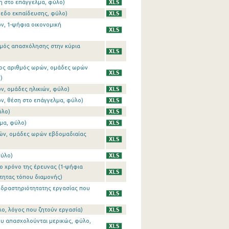
η στο επάγγελμα, φύλο)
πεδο εκπαίδευσης, φύλο)
ν, 1-ψήφια οικονομική
θμός απασχόλησης στην κύρια
σος αριθμός ωρών, ομάδες ωρών
)
ν, ομάδες ηλικιών, φύλο)
ν, θέση στο επάγγελμα, φύλο)
ύλο)
μα, φύλο)
ρών, ομάδες ωρών εβδομαδιαίας
φύλο)
το χρόνο της έρευνας (1-ψήφια
τητας τόπου διαμονής)
ή δραστηριότητατης εργασίας που
λο, λόγος που ζητούν εργασία)
ου απασχολούνται μερικώς, φύλο,