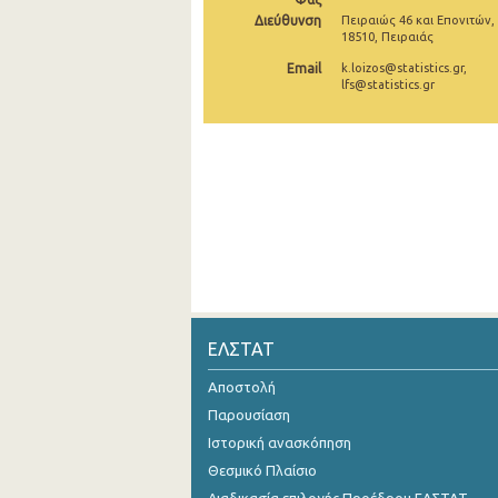
2o Τρίμηνο 2018
Διεύθυνση
Πειραιώς 46 και Επονιτών,
18510, Πειραιάς
1o Τρίμηνο 2018
Email
k.loizos@statistics.gr,
lfs@statistics.gr
4o Τρίμηνο 2017
3o Τρίμηνο 2017
2o Τρίμηνο 2017
1o Τρίμηνο 2017
4o Τρίμηνο 2016
3o Τρίμηνο 2016
2o Τρίμηνο 2016
ΕΛΣΤΑΤ
1o Τρίμηνο 2016
Αποστολή
Παρουσίαση
4o Τρίμηνο 2015
Ιστορική ανασκόπηση
3o Τρίμηνο 2015
Θεσμικό Πλαίσιο
2o Τρίμηνο 2015