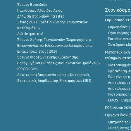
Έρευνα Βοοειδών
Στον κόσμο
Παγκόσμιες Αλυσίδες Αξίας
Δήλωση στοιχείων Intrastat
Ευρωπαϊκό Στα
Ξένιος ΖΕΥΣ - Δελτίο Κίνησης Τουριστικών
Ευρωπαϊκές Στ
Καταλυμάτων
Όροι χρήσης 
Δελτίο φοιτητή
Eurostat visua
Έρευνα Χρήσης Τεχνολογιών Πληροφόρησης
Συνέδρια-εκδ
Επικοινωνίας και Ηλεκτρονικού Εμπορίου στις
Επιχειρήσεις,έτους 2026
Μεταπτυχιακή 
Έρευνα Φορέων Γενικής Κυβέρνησης
επίσημων στατ
Παραγωγή και Πωλήσεις Βιομηχανικών Προϊόντων
Πιστοποιημέν
(PRODCOM)
Πρόσκληση υ
Δείκτες στη Βιομηχανία και στις Κατασκευές
Πώς γίνεται 
Στατιστικές Διάρθρωσης Επιχειρήσεων (SBS)
Αποτελέσματ
Αποτελέσματ
Πιστοποίηση 
EMOS – Ενημε
ESS Vision 202
Όργανα διακυ
Επιτροπή του
Συστήματος (