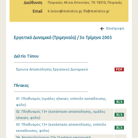
Διεύθυνση
Πειραιώς 46 και Επονιτών, ΤΚ 18510, Πειραιάς
1o Τρίμηνο 2019
Email
k.loizos@statistics.gr, lfs@statistics.gr
4o Τρίμηνο 2018
Επιστροφή
3o Τρίμηνο 2018
Εργατικό Δυναμικό (Τριμηνιαία) / 3o Τρίμηνο 2005
2o Τρίμηνο 2018
1o Τρίμηνο 2018
Δελτίο Τύπου
4o Τρίμηνο 2017
Έρευνα Απασχόλησης Εργατικού Δυναμικού
3o Τρίμηνο 2017
Πίνακας
2o Τρίμηνο 2017
01. Πληθυσμός (ομάδες ηλικιών, επίπεδο εκπαίδευσης,
1o Τρίμηνο 2017
φύλο)
4o Τρίμηνο 2016
02. Πληθυσμός 15+ (κατάσταση απασχόλησης, ομάδες
ηλικιών, φύλο)
3o Τρίμηνο 2016
03. Πληθυσμός 15+ (κατάσταση απασχόλησης, επίπεδο
εκπαίδευσης, φύλο)
2o Τρίμηνο 2016
04. Απασχολούμενοι 15+ (1-ψήφια οικονομική