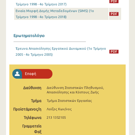
2o Τρίμηνο 2022
Τρίμηνο 1998 - 4o Τρίμηνο 2017)
Ενιαία Μορφή Δομής Μεταδεδομένων (SIMS) (1o
1o Τρίμηνο 2022
Τρίμηνο 1998 - 4o Τρίμηνο 2018)
4o Τρίμηνο 2021
Ερωτηματολόγιο
3o Τρίμηνο 2021
2o Τρίμηνο 2021
Έρευνα Απασχόλησης Εργατικού Δυναμικού (1o Τρίμηνο
2005 - 4o Τρίμηνο 2005)
1o Τρίμηνο 2021
4o Τρίμηνο 2020
Επαφή
3o Τρίμηνο 2020
Διεύθυνση
Διεύθυνση Στατιστικών Πληθυσμού,
2o Τρίμηνο 2020
Απασχόλησης και Κόστους Ζωής
Τμήμα
Τμήμα Στατιστικών Εργασίας
1o Τρίμηνο 2020
Προϊστάμενος/η
Λοϊζος Κων/νος
4o Τρίμηνο 2019
Τηλέφωνα
213 1352105
3o Τρίμηνο 2019
Γραμματεία
Φαξ
2o Τρίμηνο 2019