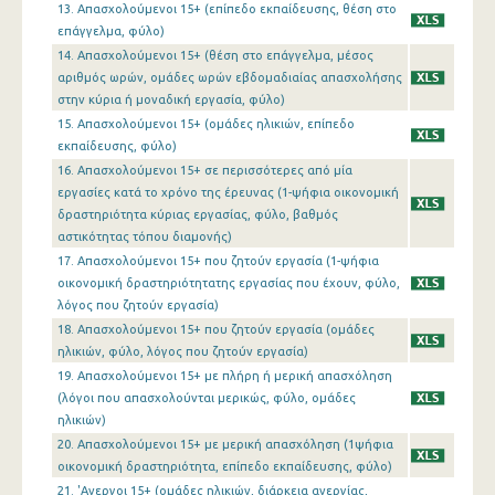
1o Τρίμηνο 2013
13. Απασχολούμενοι 15+ (επίπεδο εκπαίδευσης, θέση στο
επάγγελμα, φύλο)
4o Τρίμηνο 2012
14. Απασχολούμενοι 15+ (θέση στο επάγγελμα, μέσος
αριθμός ωρών, ομάδες ωρών εβδομαδιαίας απασχολήσης
3o Τρίμηνο 2012
στην κύρια ή μοναδική εργασία, φύλο)
2o Τρίμηνο 2012
15. Απασχολούμενοι 15+ (ομάδες ηλικιών, επίπεδο
εκπαίδευσης, φύλο)
1o Τρίμηνο 2012
16. Απασχολούμενοι 15+ σε περισσότερες από μία
εργασίες κατά το χρόνο της έρευνας (1-ψήφια οικονομική
4o Τρίμηνο 2011
δραστηριότητα κύριας εργασίας, φύλο, βαθμός
αστικότητας τόπου διαμονής)
3o Τρίμηνο 2011
17. Απασχολούμενοι 15+ που ζητούν εργασία (1-ψήφια
2o Τρίμηνο 2011
οικονομική δραστηριότητατης εργασίας που έχουν, φύλο,
λόγος που ζητούν εργασία)
1o Τρίμηνο 2011
18. Απασχολούμενοι 15+ που ζητούν εργασία (ομάδες
ηλικιών, φύλο, λόγος που ζητούν εργασία)
4o Τρίμηνο 2010
19. Απασχολούμενοι 15+ με πλήρη ή μερική απασχόληση
(λόγοι που απασχολούνται μερικώς, φύλο, ομάδες
3o Τρίμηνο 2010
ηλικιών)
2o Τρίμηνο 2010
20. Απασχολούμενοι 15+ με μερική απασχόληση (1ψήφια
οικονομική δραστηριότητα, επίπεδο εκπαίδευσης, φύλο)
1o Τρίμηνο 2010
21. 'Ανεργοι 15+ (ομάδες ηλικιών, διάρκεια ανεργίας,