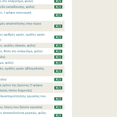
η στο επάγγελμα, φύλο)
πεδο εκπαίδευσης, φύλο)
ν, 1-ψήφια οικονομική
θμός απασχόλησης στην κύρια
σος αριθμός ωρών, ομάδες ωρών
)
ν, ομάδες ηλικιών, φύλο)
ν, θέση στο επάγγελμα, φύλο)
ύλο)
μα, φύλο)
ρών, ομάδες ωρών εβδομαδιαίας
φύλο)
το χρόνο της έρευνας (1-ψήφια
τητας τόπου διαμονής)
ή δραστηριότητατης εργασίας που
λο, λόγος που ζητούν εργασία)
ου απασχολούνται μερικώς, φύλο,