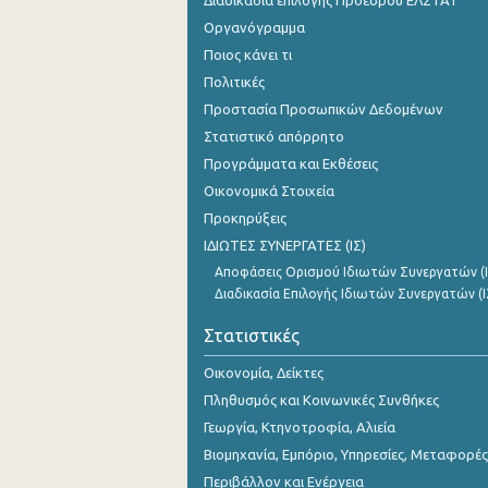
Διαδικασία επιλογής Προέδρου ΕΛΣΤΑΤ
Οργανόγραμμα
1o Τρίμηνο 2015
Ποιος κάνει τι
4o Τρίμηνο 2014
Πολιτικές
Προστασία Προσωπικών Δεδομένων
3o Τρίμηνο 2014
Στατιστικό απόρρητο
2o Τρίμηνο 2014
Προγράμματα και Εκθέσεις
Οικονομικά Στοιχεία
1o Τρίμηνο 2014
Προκηρύξεις
4o Τρίμηνο 2013
ΙΔΙΩΤΕΣ ΣΥΝΕΡΓΑΤΕΣ (ΙΣ)
3o Τρίμηνο 2013
Αποφάσεις Ορισμού Ιδιωτών Συνεργατών (Ι
Διαδικασία Επιλογής Ιδιωτών Συνεργατών (Ι
2o Τρίμηνο 2013
Στατιστικές
1o Τρίμηνο 2013
Οικονομία, Δείκτες
4o Τρίμηνο 2012
Πληθυσμός και Κοινωνικές Συνθήκες
Γεωργία, Κτηνοτροφία, Αλιεία
3o Τρίμηνο 2012
Βιομηχανία, Εμπόριο, Υπηρεσίες, Μεταφορές
2o Τρίμηνο 2012
Περιβάλλον και Ενέργεια