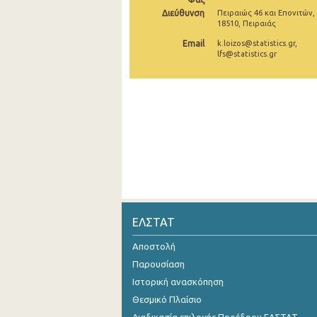
2o Τρίμηνο 2018
Διεύθυνση
Πειραιώς 46 και Επονιτών,
18510, Πειραιάς
1o Τρίμηνο 2018
Email
k.loizos@statistics.gr,
lfs@statistics.gr
4o Τρίμηνο 2017
3o Τρίμηνο 2017
2o Τρίμηνο 2017
1o Τρίμηνο 2017
4o Τρίμηνο 2016
3o Τρίμηνο 2016
2o Τρίμηνο 2016
ΕΛΣΤΑΤ
1o Τρίμηνο 2016
Αποστολή
Παρουσίαση
4o Τρίμηνο 2015
Ιστορική ανασκόπηση
3o Τρίμηνο 2015
Θεσμικό Πλαίσιο
2o Τρίμηνο 2015