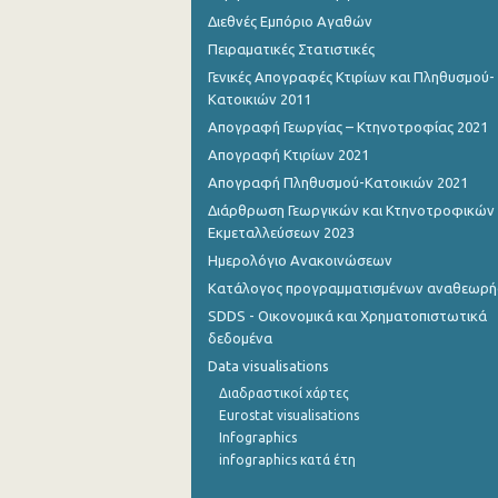
1o Τρίμηνο 2012
Διεθνές Εμπόριο Αγαθών
Πειραματικές Στατιστικές
4o Τρίμηνο 2011
Γενικές Απογραφές Κτιρίων και Πληθυσμού-
Κατοικιών 2011
3o Τρίμηνο 2011
Απογραφή Γεωργίας – Κτηνοτροφίας 2021
2o Τρίμηνο 2011
Απογραφή Κτιρίων 2021
1o Τρίμηνο 2011
Απογραφή Πληθυσμού-Κατοικιών 2021
Διάρθρωση Γεωργικών και Κτηνοτροφικών
4o Τρίμηνο 2010
Εκμεταλλεύσεων 2023
3o Τρίμηνο 2010
Ημερολόγιο Ανακοινώσεων
Κατάλογος προγραμματισμένων αναθεωρ
2o Τρίμηνο 2010
SDDS - Οικονομικά και Χρηματοπιστωτικά
δεδομένα
1o Τρίμηνο 2010
Data visualisations
4o Τρίμηνο 2009
Διαδραστικοί χάρτες
Eurostat visualisations
3o Τρίμηνο 2009
Infographics
2o Τρίμηνο 2009
infographics κατά έτη