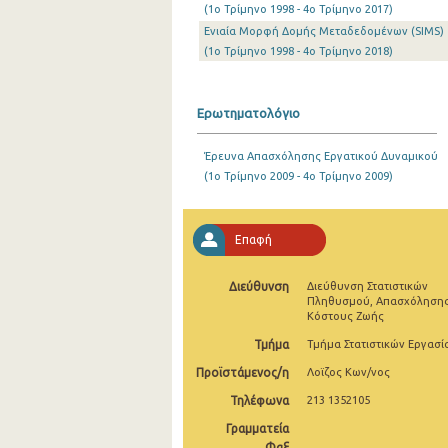
(1o Τρίμηνο 1998 - 4o Τρίμηνο 2017)
2o Τρίμηνο 2021
Ενιαία Μορφή Δομής Μεταδεδομένων (SIMS)
(1o Τρίμηνο 1998 - 4o Τρίμηνο 2018)
1o Τρίμηνο 2021
4o Τρίμηνο 2020
Ερωτηματολόγιο
3o Τρίμηνο 2020
Έρευνα Απασχόλησης Εργατικού Δυναμικού
2o Τρίμηνο 2020
(1o Τρίμηνο 2009 - 4o Τρίμηνο 2009)
1o Τρίμηνο 2020
Επαφή
4o Τρίμηνο 2019
3o Τρίμηνο 2019
Διεύθυνση
Διεύθυνση Στατιστικών
Πληθυσμού, Απασχόλησης
2o Τρίμηνο 2019
Κόστους Ζωής
Τμήμα
Τμήμα Στατιστικών Εργασί
1o Τρίμηνο 2019
Προϊστάμενος/η
Λοϊζος Κων/νος
4o Τρίμηνο 2018
Τηλέφωνα
213 1352105
3o Τρίμηνο 2018
Γραμματεία
Φαξ