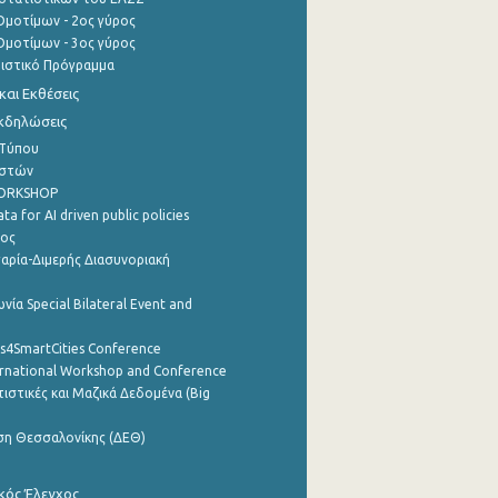
μοτίμων - 2ος γύρος
μοτίμων - 3ος γύρος
τιστικό Πρόγραμμα
αι Εκθέσεις
Εκδηλώσεις
 Τύπου
ηστών
WORKSHOP
a for AI driven public policies
ρος
αρία-Διμερής Διασυνοριακή
νία Special Bilateral Event and
cs4SmartCities Conference
ernational Workshop and Conference
ιστικές και Μαζικά Δεδομένα (Big
ση Θεσσαλονίκης (ΔΕΘ)
κός Έλεγχος