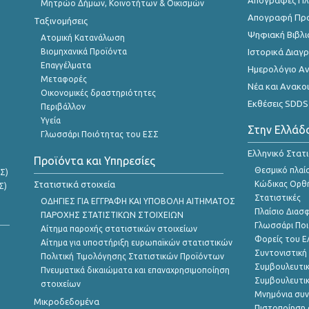
Απογραφές Πλη
Μητρώο Δήμων, Κοινοτήτων & Οικισμών
Απογραφή Πρ
Ταξινομήσεις
Ψηφιακή Βιβλι
Ατομική Κατανάλωση
Βιομηχανικά Προϊόντα
Ιστορικά Δια
Επαγγέλματα
Ημερολόγιο Α
Μεταφορές
Νέα και Ανακο
Οικονομικές δραστηριότητες
Εκθέσεις SDDS
Περιβάλλον
Υγεία
Στην Ελλάδ
Γλωσσάρι Ποιότητας του ΕΣΣ
Ελληνικό Στατ
Προϊόντα και Υπηρεσίες
Θεσμικό πλαί
Σ)
Στατιστικά στοιχεία
Κώδικας Ορθή
Σ)
Στατιστικές
ΟΔΗΓΙΕΣ ΓΙΑ ΕΓΓΡΑΦΗ ΚΑΙ ΥΠΟΒΟΛΗ ΑΙΤΗΜΑΤΟΣ
Πλαίσιο Διασ
ΠΑΡΟΧΗΣ ΣΤΑΤΙΣΤΙΚΩΝ ΣΤΟΙΧΕΙΩΝ
Γλωσσάρι Ποι
Αίτημα παροχής στατιστικών στοιχείων
Φορείς του 
Αίτημα για υποστήριξη ευρωπαϊκών στατιστικών
Συντονιστική
Πολιτική Τιμολόγησης Στατιστικών Προϊόντων
Συμβουλευτικ
Πνευματικά δικαιώματα και επαναχρησιμοποίηση
Συμβουλευτικ
στοιχείων
Μνημόνια συν
Μικροδεδομένα
Πιστοποίηση 