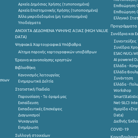
Αρχεία Δημόσιας Χρήσης (τυποποιημένα)
Επιθεώρηση Ο
Αρχεία Επιστημονικής Χρήσης (τυποποιημένα)
Επιθεώρηση Ο
Άλλα μικροδεδομένα (μη τυποποιημένα)
Ελληνικό Στα
Υποδείγματα
Προγράμματα κ
ANOIXTA ΔΕΔΟΜΕΝΑ ΥΨΗΛΗΣ ΑΞΙΑΣ (HIGH VALUE
Συνέδρια και 
DATA)
Συνεντεύξεις
Ψηφιακά Χαρτογραφικά Υπόβαθρα
Συνέδρια Χρ
Αίτημα παροχής χαρτογραφικών υποβάθρων
ESAC-NUCs 
Έρευνα ικανοποίησης χρηστών
AI powered Dat
Ελλάδα - Κύπ
Βιβλιοθήκη
Ελλάδα-Βουλγ
Κανονισμός λειτουργίας
Συνάντηση
ήσεων
Ενημερωτικά Δελτία
Ελλάδα - Πολω
Στατιστική Παιδεία
Workshop
Παρουσίαση - Το όραμά μας
SmartStatisti
Εκπαίδευση
Net-SILC3 Int
Εκπαιδευτικές Επισκέψεις
Ημερίδα «Στατ
Διαγωνισμοί
Data)
Ψυχαγωγία
Διεθνής Έκθε
Ενημέρωση
COVID-19
Συλλογή στοιχείων
Κοινοβουλευτι