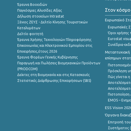
Έρευνα Βοοειδών
Στον κόσμο
Παγκόσμιες Αλυσίδες Αξίας
Δήλωση στοιχείων Intrastat
Ευρωπαϊκό Στα
Ξένιος ΖΕΥΣ - Δελτίο Κίνησης Τουριστικών
Ευρωπαϊκές Στ
Καταλυμάτων
Όροι χρήσης 
Δελτίο φοιτητή
Eurostat visua
Έρευνα Χρήσης Τεχνολογιών Πληροφόρησης
Συνέδρια-εκδ
Επικοινωνίας και Ηλεκτρονικού Εμπορίου στις
Επιχειρήσεις,έτους 2026
Μεταπτυχιακή 
Έρευνα Φορέων Γενικής Κυβέρνησης
επίσημων στατ
Παραγωγή και Πωλήσεις Βιομηχανικών Προϊόντων
Πιστοποιημέν
(PRODCOM)
Πρόσκληση υ
Δείκτες στη Βιομηχανία και στις Κατασκευές
Πώς γίνεται 
Στατιστικές Διάρθρωσης Επιχειρήσεων (SBS)
Αποτελέσματ
Αποτελέσματ
Πιστοποίηση 
EMOS – Ενημε
ESS Vision 202
Όργανα διακυ
Επιτροπή του
Συστήματος (