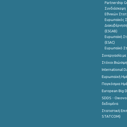
Partnership G
Συνδιάσκεψη 
Εθνικών Στατ
Ευρωπαϊκός Σ
Διακυβέρνηση
(ESGAB)
Ευρωπαϊκή Στ
(ESAC)
Ευρωπαϊκό Στ
Συνεργασία με
Στόχοι Βιώσιμ
International D
Ευρωπαϊκή Ημέ
Παγκόσμια Ημέ
European Big 
SDDS - Οικονο
δεδομένα
Στατιστική Επ
STATCOM)