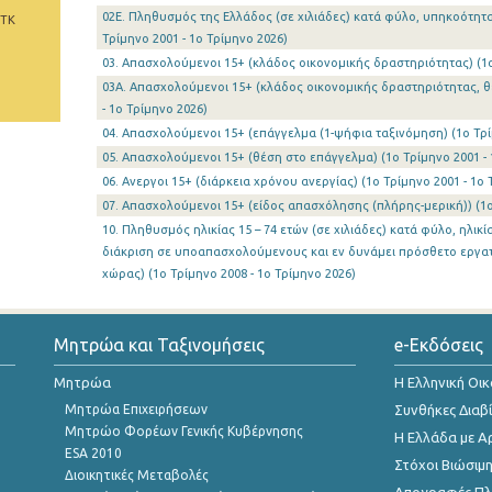
02Ε. Πληθυσμός της Ελλάδος (σε χιλιάδες) κατά φύλο, υπηκοότητ
 ΤΚ
Τρίμηνο 2001 - 1o Τρίμηνο 2026)
03. Απασχολούμενοι 15+ (κλάδος οικονομικής δραστηριότητας) (1o 
03Α. Απασχολούμενοι 15+ (κλάδος οικονομικής δραστηριότητας, θ
- 1o Τρίμηνο 2026)
04. Απασχολούμενοι 15+ (επάγγελμα (1-ψήφια ταξινόμηση) (1o Τρίμ
05. Απασχολούμενοι 15+ (θέση στο επάγγελμα) (1o Τρίμηνο 2001 - 
06. Ανεργοι 15+ (διάρκεια χρόνου ανεργίας) (1o Τρίμηνο 2001 - 1o 
07. Απασχολούμενοι 15+ (είδος απασχόλησης (πλήρης-μερική)) (1o 
10. Πληθυσμός ηλικίας 15 – 74 ετών (σε χιλιάδες) κατά φύλο, ηλι
διάκριση σε υποαπασχολούμενους και εν δυνάμει πρόσθετο εργατ
χώρας) (1o Τρίμηνο 2008 - 1o Τρίμηνο 2026)
Μητρώα και Ταξινομήσεις
e-Εκδόσεις
Μητρώα
Η Ελληνική Οι
Μητρώα Επιχειρήσεων
Συνθήκες Διαβ
Μητρώο Φορέων Γενικής Κυβέρνησης
Η Ελλάδα με Α
ESA 2010
Στόχοι Βιώσιμ
Διοικητικές Μεταβολές