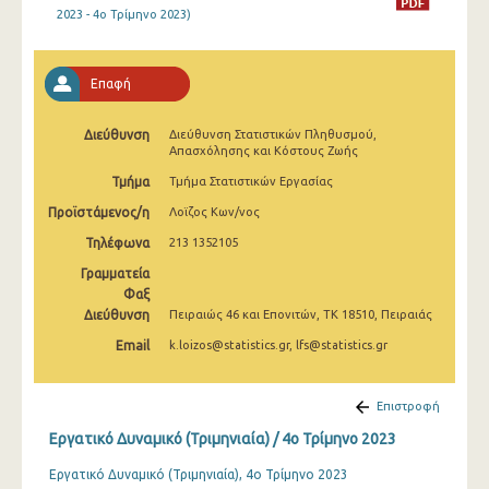
2023 - 4o Τρίμηνο 2023)
2o Τρίμηνο 2022
1o Τρίμηνο 2022
Επαφή
4o Τρίμηνο 2021
3o Τρίμηνο 2021
Διεύθυνση
Διεύθυνση Στατιστικών Πληθυσμού,
Απασχόλησης και Κόστους Ζωής
2o Τρίμηνο 2021
Τμήμα
Τμήμα Στατιστικών Εργασίας
1o Τρίμηνο 2021
Προϊστάμενος/η
Λοϊζος Κων/νος
Τηλέφωνα
213 1352105
4o Τρίμηνο 2020
Γραμματεία
3o Τρίμηνο 2020
Φαξ
Διεύθυνση
Πειραιώς 46 και Επονιτών, ΤΚ 18510, Πειραιάς
2o Τρίμηνο 2020
Email
k.loizos@statistics.gr, lfs@statistics.gr
1o Τρίμηνο 2020
Επιστροφή
4o Τρίμηνο 2019
Εργατικό Δυναμικό (Τριμηνιαία) / 4o Τρίμηνο 2023
3o Τρίμηνο 2019
Εργατικό Δυναμικό (Τριμηνιαία), 4ο Τρίμηνο 2023
2o Τρίμηνο 2019