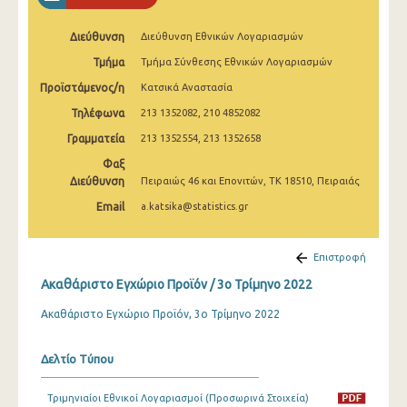
2o Τρίμηνο 2022
Διεύθυνση
Διεύθυνση Εθνικών Λογαριασμών
1o Τρίμηνο 2022
Τμήμα
Τμήμα Σύνθεσης Εθνικών Λογαριασμών
4o Τρίμηνο 2021
Προϊστάμενος/η
Κατσικά Αναστασία
3o Τρίμηνο 2021
Τηλέφωνα
213 1352082, 210 4852082
Γραμματεία
213 1352554, 213 1352658
2o Τρίμηνο 2021
Φαξ
1o Τρίμηνο 2021
Διεύθυνση
Πειραιώς 46 και Επονιτών, ΤΚ 18510, Πειραιάς
Email
a.katsika@statistics.gr
4o Τρίμηνο 2020
3o Τρίμηνο 2020
Επιστροφή
2o Τρίμηνο 2020
Ακαθάριστο Εγχώριο Προϊόν / 3o Τρίμηνο 2022
1o Τρίμηνο 2020
Ακαθάριστο Εγχώριο Προϊόν, 3ο Τρίμηνο 2022
4o Τρίμηνο 2019
Δελτίο Τύπου
3o Τρίμηνο 2019
Τριμηνιαίοι Εθνικοί Λογαριασμοί (Προσωρινά Στοιχεία)
2o Τρίμηνο 2019