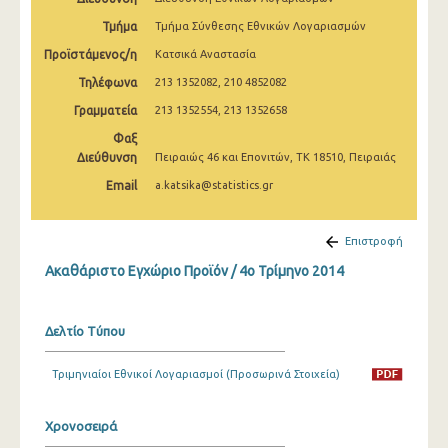
2o Τρίμηνο 2022
Τμήμα
Τμήμα Σύνθεσης Εθνικών Λογαριασμών
1o Τρίμηνο 2022
Προϊστάμενος/η
Κατσικά Αναστασία
Τηλέφωνα
213 1352082, 210 4852082
4o Τρίμηνο 2021
Γραμματεία
213 1352554, 213 1352658
3o Τρίμηνο 2021
Φαξ
Διεύθυνση
2o Τρίμηνο 2021
Πειραιώς 46 και Επονιτών, ΤΚ 18510, Πειραιάς
Email
a.katsika@statistics.gr
1o Τρίμηνο 2021
4o Τρίμηνο 2020
Επιστροφή
3o Τρίμηνο 2020
Ακαθάριστο Εγχώριο Προϊόν / 4o Τρίμηνο 2014
2o Τρίμηνο 2020
Δελτίο Τύπου
1o Τρίμηνο 2020
4o Τρίμηνο 2019
Τριμηνιαίοι Εθνικοί Λογαριασμοί (Προσωρινά Στοιχεία)
3o Τρίμηνο 2019
Χρονοσειρά
2o Τρίμηνο 2019