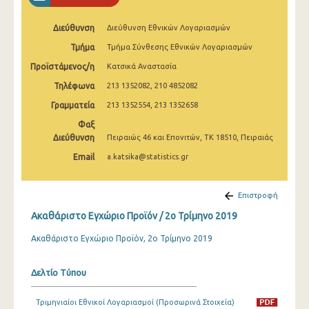
2o Τρίμηνο 2022
Διεύθυνση
Διεύθυνση Εθνικών Λογαριασμών
1o Τρίμηνο 2022
Τμήμα
Τμήμα Σύνθεσης Εθνικών Λογαριασμών
4o Τρίμηνο 2021
Προϊστάμενος/η
Κατσικά Αναστασία
3o Τρίμηνο 2021
Τηλέφωνα
213 1352082, 210 4852082
Γραμματεία
213 1352554, 213 1352658
2o Τρίμηνο 2021
Φαξ
1o Τρίμηνο 2021
Διεύθυνση
Πειραιώς 46 και Επονιτών, ΤΚ 18510, Πειραιάς
Email
a.katsika@statistics.gr
4o Τρίμηνο 2020
3o Τρίμηνο 2020
Επιστροφή
2o Τρίμηνο 2020
Ακαθάριστο Εγχώριο Προϊόν / 2o Τρίμηνο 2019
1o Τρίμηνο 2020
Ακαθάριστο Εγχώριο Προϊόν, 2ο Τρίμηνο 2019
4o Τρίμηνο 2019
Δελτίο Τύπου
3o Τρίμηνο 2019
Τριμηνιαίοι Εθνικοί Λογαριασμοί (Προσωρινά Στοιχεία)
2o Τρίμηνο 2019