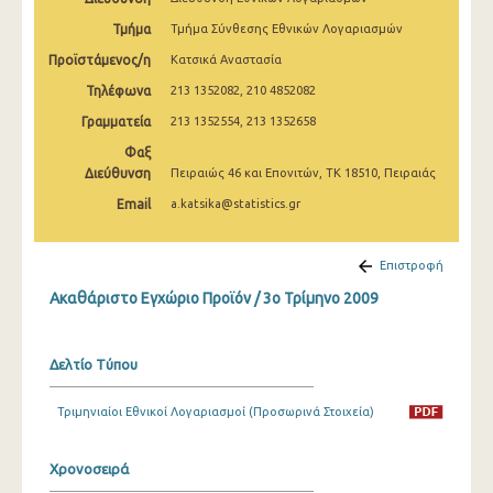
2o Τρίμηνο 2022
Τμήμα
Τμήμα Σύνθεσης Εθνικών Λογαριασμών
1o Τρίμηνο 2022
Προϊστάμενος/η
Κατσικά Αναστασία
Τηλέφωνα
213 1352082, 210 4852082
4o Τρίμηνο 2021
Γραμματεία
213 1352554, 213 1352658
3o Τρίμηνο 2021
Φαξ
Διεύθυνση
2o Τρίμηνο 2021
Πειραιώς 46 και Επονιτών, ΤΚ 18510, Πειραιάς
Email
a.katsika@statistics.gr
1o Τρίμηνο 2021
4o Τρίμηνο 2020
Επιστροφή
3o Τρίμηνο 2020
Ακαθάριστο Εγχώριο Προϊόν / 3o Τρίμηνο 2009
2o Τρίμηνο 2020
Δελτίο Τύπου
1o Τρίμηνο 2020
4o Τρίμηνο 2019
Τριμηνιαίοι Εθνικοί Λογαριασμοί (Προσωρινά Στοιχεία)
3o Τρίμηνο 2019
Χρονοσειρά
2o Τρίμηνο 2019