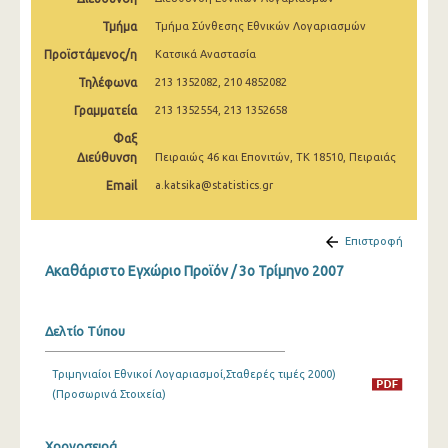
2o Τρίμηνο 2022
Τμήμα
Τμήμα Σύνθεσης Εθνικών Λογαριασμών
1o Τρίμηνο 2022
Προϊστάμενος/η
Κατσικά Αναστασία
Τηλέφωνα
213 1352082, 210 4852082
4o Τρίμηνο 2021
Γραμματεία
213 1352554, 213 1352658
3o Τρίμηνο 2021
Φαξ
Διεύθυνση
2o Τρίμηνο 2021
Πειραιώς 46 και Επονιτών, ΤΚ 18510, Πειραιάς
Email
a.katsika@statistics.gr
1o Τρίμηνο 2021
4o Τρίμηνο 2020
Επιστροφή
3o Τρίμηνο 2020
Ακαθάριστο Εγχώριο Προϊόν / 3o Τρίμηνο 2007
2o Τρίμηνο 2020
Δελτίο Τύπου
1o Τρίμηνο 2020
4o Τρίμηνο 2019
Τριμηνιαίοι Εθνικοί Λογαριασμοί,Σταθερές τιμές 2000)
(Προσωρινά Στοιχεία)
3o Τρίμηνο 2019
Χρονοσειρά
2o Τρίμηνο 2019