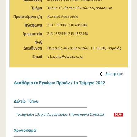
2o Τρίμηνο 2022
Τμήμα
Τμήμα Σύνθεσης Εθνικών Λογαριασμών
1o Τρίμηνο 2022
Προϊστάμενος/η
Κατσικά Αναστασία
Τηλέφωνα
213 1352082, 210 4852082
4o Τρίμηνο 2021
Γραμματεία
213 1352554, 213 1352658
3o Τρίμηνο 2021
Φαξ
Διεύθυνση
2o Τρίμηνο 2021
Πειραιώς 46 και Επονιτών, ΤΚ 18510, Πειραιάς
Email
a.katsika@statistics.gr
1o Τρίμηνο 2021
4o Τρίμηνο 2020
Επιστροφή
3o Τρίμηνο 2020
Ακαθάριστο Εγχώριο Προϊόν / 1o Τρίμηνο 2012
2o Τρίμηνο 2020
Δελτίο Τύπου
1o Τρίμηνο 2020
4o Τρίμηνο 2019
Τριμηνιαίοι Εθνικοί Λογαριασμοί (Προσωρινά Στοιχεία)
3o Τρίμηνο 2019
Χρονοσειρά
2o Τρίμηνο 2019