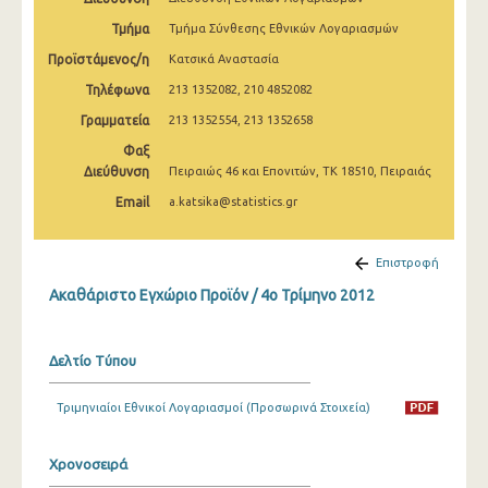
2o Τρίμηνο 2022
Τμήμα
Τμήμα Σύνθεσης Εθνικών Λογαριασμών
1o Τρίμηνο 2022
Προϊστάμενος/η
Κατσικά Αναστασία
Τηλέφωνα
213 1352082, 210 4852082
4o Τρίμηνο 2021
Γραμματεία
213 1352554, 213 1352658
3o Τρίμηνο 2021
Φαξ
Διεύθυνση
2o Τρίμηνο 2021
Πειραιώς 46 και Επονιτών, ΤΚ 18510, Πειραιάς
Email
a.katsika@statistics.gr
1o Τρίμηνο 2021
4o Τρίμηνο 2020
Επιστροφή
3o Τρίμηνο 2020
Ακαθάριστο Εγχώριο Προϊόν / 4o Τρίμηνο 2012
2o Τρίμηνο 2020
Δελτίο Τύπου
1o Τρίμηνο 2020
4o Τρίμηνο 2019
Τριμηνιαίοι Εθνικοί Λογαριασμοί (Προσωρινά Στοιχεία)
3o Τρίμηνο 2019
Χρονοσειρά
2o Τρίμηνο 2019