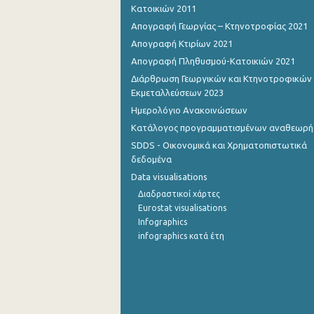
Κατοικιών 2011
1o Τρίμηνο 2015
Απογραφή Γεωργίας – Κτηνοτροφίας 2021
Απογραφή Κτιρίων 2021
4o Τρίμηνο 2014
Απογραφή Πληθυσμού-Κατοικιών 2021
3o Τρίμηνο 2014
Διάρθρωση Γεωργικών και Κτηνοτροφικών
Εκμεταλλεύσεων 2023
2o Τρίμηνο 2014
Ημερολόγιο Ανακοινώσεων
1o Τρίμηνο 2014
Κατάλογος προγραμματισμένων αναθεωρ
SDDS - Οικονομικά και Χρηματοπιστωτικά
4o Τρίμηνο 2013
δεδομένα
3o Τρίμηνο 2013
Data visualisations
Διαδραστικοί χάρτες
2o Τρίμηνο 2013
Eurostat visualisations
Infographics
1o Τρίμηνο 2013
infographics κατά έτη
4o Τρίμηνο 2012
3o Τρίμηνο 2012
2o Τρίμηνο 2012