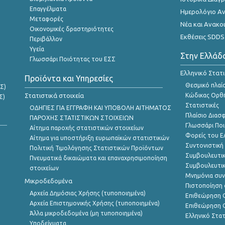
Επαγγέλματα
Ημερολόγιο Α
Μεταφορές
Νέα και Ανακο
Οικονομικές δραστηριότητες
Εκθέσεις SDDS
Περιβάλλον
Υγεία
Στην Ελλάδ
Γλωσσάρι Ποιότητας του ΕΣΣ
Ελληνικό Στατ
Προϊόντα και Υπηρεσίες
Θεσμικό πλαί
Σ)
Στατιστικά στοιχεία
Κώδικας Ορθή
Σ)
Στατιστικές
ΟΔΗΓΙΕΣ ΓΙΑ ΕΓΓΡΑΦΗ ΚΑΙ ΥΠΟΒΟΛΗ ΑΙΤΗΜΑΤΟΣ
Πλαίσιο Διασ
ΠΑΡΟΧΗΣ ΣΤΑΤΙΣΤΙΚΩΝ ΣΤΟΙΧΕΙΩΝ
Γλωσσάρι Ποι
Αίτημα παροχής στατιστικών στοιχείων
Φορείς του 
Αίτημα για υποστήριξη ευρωπαϊκών στατιστικών
Συντονιστική
Πολιτική Τιμολόγησης Στατιστικών Προϊόντων
Συμβουλευτικ
Πνευματικά δικαιώματα και επαναχρησιμοποίηση
Συμβουλευτικ
στοιχείων
Μνημόνια συν
Μικροδεδομένα
Πιστοποίηση 
Αρχεία Δημόσιας Χρήσης (τυποποιημένα)
Επιθεώρηση Ο
Αρχεία Επιστημονικής Χρήσης (τυποποιημένα)
Επιθεώρηση Ο
Άλλα μικροδεδομένα (μη τυποποιημένα)
Ελληνικό Στα
Υποδείγματα