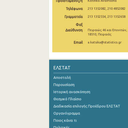
Προϊστάμενος/η
Κατσικά Αναστασία
2o Τρίμηνο 2021
Τηλέφωνα
213 1352082, 210 4852082
Γραμματεία
213 1352554, 213 1352658
1o Τρίμηνο 2021
Φαξ
4o Τρίμηνο 2020
Διεύθυνση
Πειραιώς 46 και Επονιτών,
18510, Πειραιάς
3o Τρίμηνο 2020
Email
a.katsika@statistics.gr
2o Τρίμηνο 2020
1o Τρίμηνο 2020
ΕΛΣΤΑΤ
4o Τρίμηνο 2019
Αποστολή
3o Τρίμηνο 2019
Παρουσίαση
2o Τρίμηνο 2019
Ιστορική ανασκόπηση
Θεσμικό Πλαίσιο
1o Τρίμηνο 2019
Διαδικασία επιλογής Προέδρου ΕΛΣΤΑΤ
4o Τρίμηνο 2018
Οργανόγραμμα
Ποιος κάνει τι
3o Τρίμηνο 2018
Πολιτικές