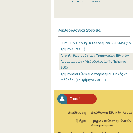
3o Τρίμηνο 2024
2o Τρίμηνο 2024
1o Τρίμηνο 2024
Μεθοδολογικά Στοιχεία
4o Τρίμηνο 2023
Euro-SDMX δομή μεταδεδομένων (ESMS) (1o
3o Τρίμηνο 2023
Τρίμηνο 1995 - )
Αποπληθωρισμός των Τριμηνιαίων Εθνικών
2o Τρίμηνο 2023
Λογαριασμών - Μεθοδολογία (1o Τρίμηνο
1o Τρίμηνο 2023
2005 - )
Τριμηνιαίοι Εθνικοί Λογαριασμοί- Πηγές και
4o Τρίμηνο 2022
Μέθοδοι (3o Τρίμηνο 2016 - )
3o Τρίμηνο 2022
Επαφή
2o Τρίμηνο 2022
1o Τρίμηνο 2022
Διεύθυνση
Διεύθυνση Εθνικών Λογα
4o Τρίμηνο 2021
Τμήμα
Τμήμα Σύνθεσης Εθνικών
Λογαριασμών
3o Τρίμηνο 2021