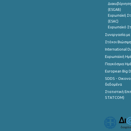
Διακυβέρνηση
(ESGAB)
Ευρωπαϊκή Στ
(ESAC)
Ευρωπαϊκό Στ
Συνεργασία με
Στόχοι Βιώσιμ
International D
Ευρωπαϊκή Ημέ
Παγκόσμια Ημέ
European Big 
SDDS - Οικονο
δεδομένα
Στατιστική Επ
STATCOM)