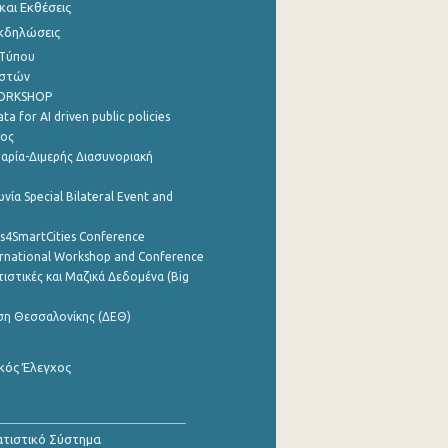
αι Εκθέσεις
Εκδηλώσεις
 Τύπου
ηστών
WORKSHOP
a for AI driven public policies
ρος
αρία-Διμερής Διασυνοριακή
νία Special Bilateral Event and
cs4SmartCities Conference
ernational Workshop and Conference
ιστικές και Μαζικά Δεδομένα (Big
ση Θεσσαλονίκης (ΔΕΘ)
κός Έλεγχος
τιστικό Σύστημα