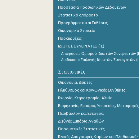
2o Τρίμηνο 2018
Προστασία Προσωπικών Δεδομένων
Στατιστικό απόρρητο
1o Τρίμηνο 2018
Προγράμματα και Εκθέσεις
4o Τρίμηνο 2017
Οικονομικά Στοιχεία
3o Τρίμηνο 2017
Προκηρύξεις
ΙΔΙΩΤΕΣ ΣΥΝΕΡΓΑΤΕΣ (ΙΣ)
2o Τρίμηνο 2017
Αποφάσεις Ορισμού Ιδιωτών Συνεργατών (Ι
Διαδικασία Επιλογής Ιδιωτών Συνεργατών (Ι
1o Τρίμηνο 2017
Στατιστικές
4o Τρίμηνο 2016
Οικονομία, Δείκτες
3o Τρίμηνο 2016
Πληθυσμός και Κοινωνικές Συνθήκες
2o Τρίμηνο 2016
Γεωργία, Κτηνοτροφία, Αλιεία
1o Τρίμηνο 2016
Βιομηχανία, Εμπόριο, Υπηρεσίες, Μεταφορές
Περιβάλλον και Ενέργεια
4o Τρίμηνο 2015
Διεθνές Εμπόριο Αγαθών
3o Τρίμηνο 2015
Πειραματικές Στατιστικές
Γενικές Απογραφές Κτιρίων και Πληθυσμού-
2o Τρίμηνο 2015