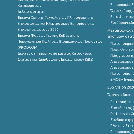
Ευρωπαϊκές Στ
Καταλυμάτων
Όροι χρήσης 
Δελτίο φοιτητή
Eurostat visua
Έρευνα Χρήσης Τεχνολογιών Πληροφόρησης
Συνέδρια-εκδ
Επικοινωνίας και Ηλεκτρονικού Εμπορίου στις
Επιχειρήσεις,έτους 2026
Μεταπτυχιακή 
Έρευνα Φορέων Γενικής Κυβέρνησης
επίσημων στατ
Παραγωγή και Πωλήσεις Βιομηχανικών Προϊόντων
Πιστοποιημέν
(PRODCOM)
Πρόσκληση υ
Δείκτες στη Βιομηχανία και στις Κατασκευές
Πώς γίνεται 
Στατιστικές Διάρθρωσης Επιχειρήσεων (SBS)
Αποτελέσματ
Αποτελέσματ
Πιστοποίηση 
EMOS – Ενημε
ESS Vision 202
Όργανα διακυ
Επιτροπή του
Συστήματος (
Partnership G
Συνδιάσκεψη 
Εθνικών Στατ
Ευρωπαϊκός Σ