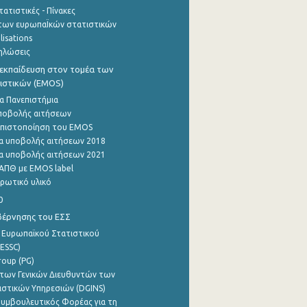
ατιστικές - Πίνακες
των ευρωπαΪκών στατιστικών
lisations
ηλώσεις
εκπαίδευση στον τομέα των
ιστικών (EMOS)
α Πανεπιστήμια
ποβολής αιτήσεων
η πιστοποίηση του EMOS
α υποβολής αιτήσεων 2018
α υποβολής αιτήσεων 2021
ΑΠΘ με EMOS label
ρωτικό υλικό
0
βέρνησης του ΕΣΣ
 Ευρωπαϊκού Στατιστικού
ESSC)
roup (PG)
των Γενικών Διευθυντών των
ιστικών Υπηρεσιών (DGINS)
υμβουλευτικός Φορέας για τη