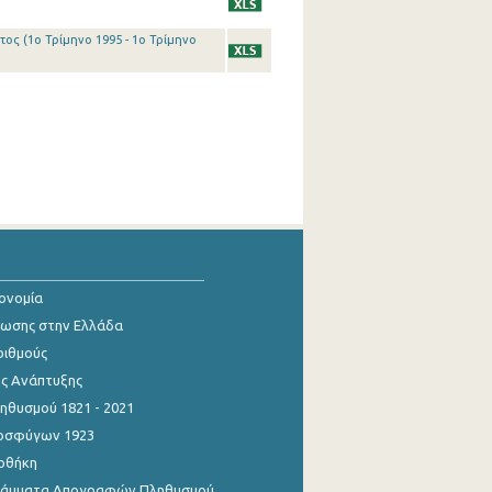
ος (1o Τρίμηνο 1995 - 1o Τρίμηνο
κονομία
ίωσης στην Ελλάδα
ριθμούς
ης Ανάπτυξης
θυσμού 1821 - 2021
οσφύγων 1923
οθήκη
γράμματα Απογραφών Πληθυσμού