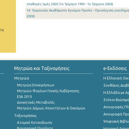
σταθερές τιμές 2020 (1o Τρίμηνο 1995 - 1o Τρίμηνο 2026)
14. Τριμηνιαίο Ακαθάριστο Εγχώριο Προϊόν - Προσέγγιση εισοδήματ
2026)
 ΤΚ
Μητρώα και Ταξινομήσεις
e-Εκδόσεις
Μητρώα
Η Ελληνική Οι
Μητρώα Επιχειρήσεων
Συνθήκες Διαβ
Μητρώο Φορέων Γενικής Κυβέρνησης
Η Ελλάδα με Α
ESA 2010
Στόχοι Βιώσιμ
Διοικητικές Μεταβολές
Απογραφές Πλη
Μητρώο Δήμων, Κοινοτήτων & Οικισμών
Απογραφή Πρ
Ταξινομήσεις
Ψηφιακή Βιβλι
Ατομική Κατανάλωση
Βιομηχανικά Προϊόντα
Ιστορικά Δια