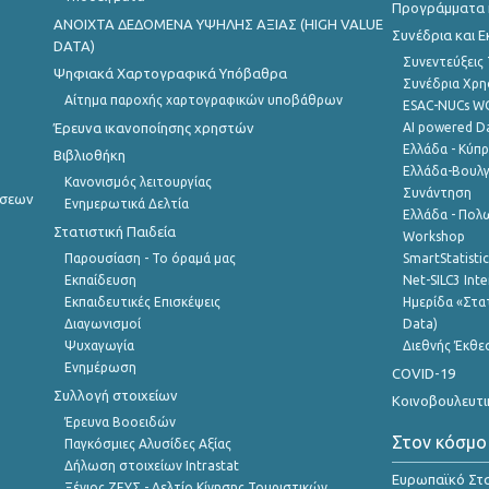
Προγράμματα κ
ANOIXTA ΔΕΔΟΜΕΝΑ ΥΨΗΛΗΣ ΑΞΙΑΣ (HIGH VALUE
Συνέδρια και 
DATA)
Συνεντεύξεις
Ψηφιακά Χαρτογραφικά Υπόβαθρα
Συνέδρια Χρ
Αίτημα παροχής χαρτογραφικών υποβάθρων
ESAC-NUCs 
Έρευνα ικανοποίησης χρηστών
AI powered Dat
Ελλάδα - Κύπ
Βιβλιοθήκη
Ελλάδα-Βουλγ
Κανονισμός λειτουργίας
Συνάντηση
ήσεων
Ενημερωτικά Δελτία
Ελλάδα - Πολω
Στατιστική Παιδεία
Workshop
Παρουσίαση - Το όραμά μας
SmartStatisti
Εκπαίδευση
Net-SILC3 Int
Εκπαιδευτικές Επισκέψεις
Ημερίδα «Στατ
Διαγωνισμοί
Data)
Ψυχαγωγία
Διεθνής Έκθε
Ενημέρωση
COVID-19
Συλλογή στοιχείων
Κοινοβουλευτι
Έρευνα Βοοειδών
Στον κόσμο
Παγκόσμιες Αλυσίδες Αξίας
Δήλωση στοιχείων Intrastat
Ευρωπαϊκό Στα
Ξένιος ΖΕΥΣ - Δελτίο Κίνησης Τουριστικών