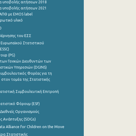
α υποβολής αιτήσεων 2018
α υποβολής αιτήσεων 2021
ΑΠΘ με EMOS label
ρωτικό υλικό
0
βέρνησης του ΕΣΣ
 Ευρωπαϊκού Στατιστικού
ESSC)
roup (PG)
των Γενικών Διευθυντών των
ιστικών Υπηρεσιών (DGINS)
υμβουλευτικός Φορέας για τη
 στον τομέα της Στατιστικής
ατιστική Συμβουλευτική Επιτροπή
ατιστικό Φόρουμ (ESF)
 Διεθνείς Οργανισμούς
ης Ανάπτυξης (SDGs)
ata Alliance for Children on the Move
ρα Στατιστικής