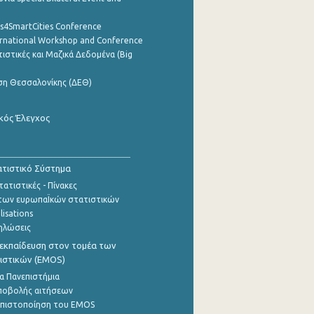
cs4SmartCities Conference
ernational Workshop and Conference
ιστικές και Μαζικά Δεδομένα (Big
ση Θεσσαλονίκης (ΔΕΘ)
κός Έλεγχος
τιστικό Σύστημα
ατιστικές - Πίνακες
των ευρωπαΪκών στατιστικών
lisations
ηλώσεις
εκπαίδευση στον τομέα των
ιστικών (EMOS)
α Πανεπιστήμια
ποβολής αιτήσεων
η πιστοποίηση του EMOS