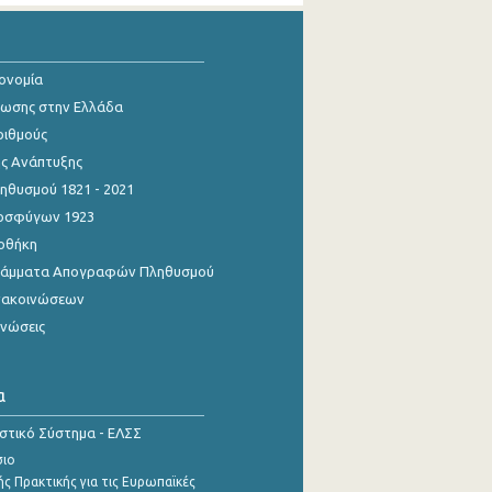
κονομία
ίωσης στην Ελλάδα
ριθμούς
ης Ανάπτυξης
θυσμού 1821 - 2021
οσφύγων 1923
οθήκη
γράμματα Απογραφών Πληθυσμού
νακοινώσεων
ινώσεις
α
ιστικό Σύστημα - ΕΛΣΣ
σιο
ς Πρακτικής για τις Ευρωπαϊκές