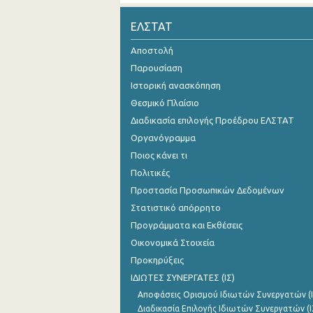
2o Τρίμηνο 2021
ΕΛΣΤΑΤ
1o Τρίμηνο 2021
Αποστολή
Παρουσίαση
4o Τρίμηνο 2020
Ιστορική ανασκόπηση
3o Τρίμηνο 2020
Θεσμικό Πλαίσιο
Διαδικασία επιλογής Προέδρου ΕΛΣΤΑΤ
2o Τρίμηνο 2020
Οργανόγραμμα
1o Τρίμηνο 2020
Ποιος κάνει τι
4o Τρίμηνο 2019
Πολιτικές
Προστασία Προσωπικών Δεδομένων
3o Τρίμηνο 2019
Στατιστικό απόρρητο
2o Τρίμηνο 2019
Προγράμματα και Εκθέσεις
Οικονομικά Στοιχεία
1o Τρίμηνο 2019
Προκηρύξεις
4o Τρίμηνο 2018
ΙΔΙΩΤΕΣ ΣΥΝΕΡΓΑΤΕΣ (ΙΣ)
Αποφάσεις Ορισμού Ιδιωτών Συνεργατών (Ι
3o Τρίμηνο 2018
Διαδικασία Επιλογής Ιδιωτών Συνεργατών (Ι