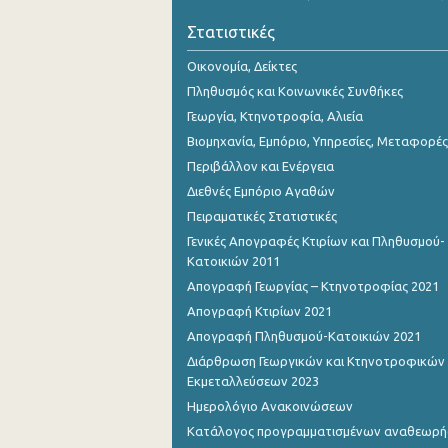
2o Τρίμηνο 2018
Στατιστικές
1o Τρίμηνο 2018
Οικονομία, Δείκτες
4o Τρίμηνο 2017
Πληθυσμός και Κοινωνικές Συνθήκες
Γεωργία, Κτηνοτροφία, Αλιεία
3o Τρίμηνο 2017
Βιομηχανία, Εμπόριο, Υπηρεσίες, Μεταφορές
2o Τρίμηνο 2017
Περιβάλλον και Ενέργεια
Διεθνές Εμπόριο Αγαθών
1o Τρίμηνο 2017
Πειραματικές Στατιστικές
4o Τρίμηνο 2016
Γενικές Απογραφές Κτιρίων και Πληθυσμού-
Κατοικιών 2011
3o Τρίμηνο 2016
Απογραφή Γεωργίας – Κτηνοτροφίας 2021
2o Τρίμηνο 2016
Απογραφή Κτιρίων 2021
Απογραφή Πληθυσμού-Κατοικιών 2021
1o Τρίμηνο 2016
Διάρθρωση Γεωργικών και Κτηνοτροφικών
4o Τρίμηνο 2015
Εκμεταλλεύσεων 2023
Ημερολόγιο Ανακοινώσεων
3o Τρίμηνο 2015
Κατάλογος προγραμματισμένων αναθεωρ
2o Τρίμηνο 2015