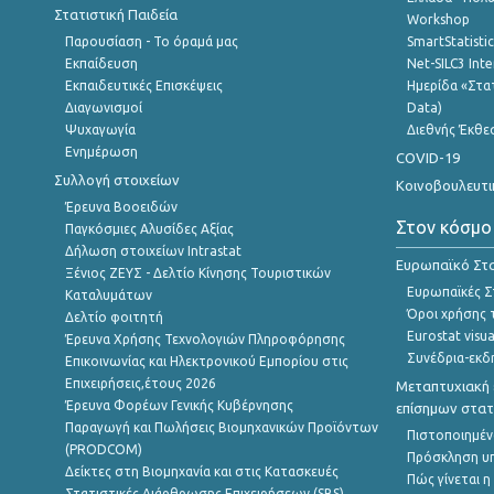
Στατιστική Παιδεία
Workshop
Παρουσίαση - Το όραμά μας
SmartStatisti
Εκπαίδευση
Net-SILC3 Int
Εκπαιδευτικές Επισκέψεις
Ημερίδα «Στατ
Διαγωνισμοί
Data)
Ψυχαγωγία
Διεθνής Έκθε
Ενημέρωση
COVID-19
Συλλογή στοιχείων
Κοινοβουλευτι
Έρευνα Βοοειδών
Στον κόσμο
Παγκόσμιες Αλυσίδες Αξίας
Δήλωση στοιχείων Intrastat
Ευρωπαϊκό Στα
Ξένιος ΖΕΥΣ - Δελτίο Κίνησης Τουριστικών
Ευρωπαϊκές Στ
Καταλυμάτων
Όροι χρήσης 
Δελτίο φοιτητή
Eurostat visua
Έρευνα Χρήσης Τεχνολογιών Πληροφόρησης
Συνέδρια-εκδ
Επικοινωνίας και Ηλεκτρονικού Εμπορίου στις
Επιχειρήσεις,έτους 2026
Μεταπτυχιακή 
Έρευνα Φορέων Γενικής Κυβέρνησης
επίσημων στατ
Παραγωγή και Πωλήσεις Βιομηχανικών Προϊόντων
Πιστοποιημέν
(PRODCOM)
Πρόσκληση υ
Δείκτες στη Βιομηχανία και στις Κατασκευές
Πώς γίνεται 
Στατιστικές Διάρθρωσης Επιχειρήσεων (SBS)