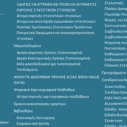
Στατιστικές
ΟΔΗΓΙΕΣ ΓΙΑ ΕΓΓΡΑΦΗ ΚΑΙ ΥΠΟΒΟΛΗ ΑΙΤΗΜΑΤΟΣ
Πλαίσιο Διασ
ΠΑΡΟΧΗΣ ΣΤΑΤΙΣΤΙΚΩΝ ΣΤΟΙΧΕΙΩΝ
Γλωσσάρι Ποι
Αίτημα παροχής στατιστικών στοιχείων
Φορείς του 
Αίτημα για υποστήριξη ευρωπαϊκών στατιστικών
Συντονιστική
Πολιτική Τιμολόγησης Στατιστικών Προϊόντων
Συμβουλευτικ
Πνευματικά δικαιώματα και επαναχρησιμοποίηση
Συμβουλευτικ
στοιχείων
Μνημόνια συν
Μικροδεδομένα
Πιστοποίηση 
Αρχεία Δημόσιας Χρήσης (τυποποιημένα)
Επιθεώρηση Ο
Αρχεία Επιστημονικής Χρήσης (τυποποιημένα)
Επιθεώρηση Ο
Άλλα μικροδεδομένα (μη τυποποιημένα)
Ελληνικό Στα
Υποδείγματα
Προγράμματα κ
ANOIXTA ΔΕΔΟΜΕΝΑ ΥΨΗΛΗΣ ΑΞΙΑΣ (HIGH VALUE
Συνέδρια και 
DATA)
Συνεντεύξεις
Ψηφιακά Χαρτογραφικά Υπόβαθρα
Συνέδρια Χρ
Αίτημα παροχής χαρτογραφικών υποβάθρων
ESAC-NUCs 
Έρευνα ικανοποίησης χρηστών
AI powered Dat
Ελλάδα - Κύπ
Βιβλιοθήκη
Ελλάδα-Βουλγ
Κανονισμός λειτουργίας
Συνάντηση
ήσεων
Ενημερωτικά Δελτία
Ελλάδα - Πολω