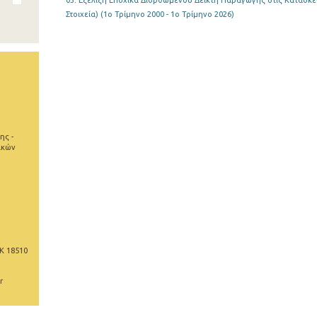
03. Εξέλιξη Εποχικά Διορθωμένου Δείκτη Παραγωγής στις Κατασκε
Στοιχεία) (1o Τρίμηνο 2000 - 1o Τρίμηνο 2026)
ης -
ικών
Κ 18510
r