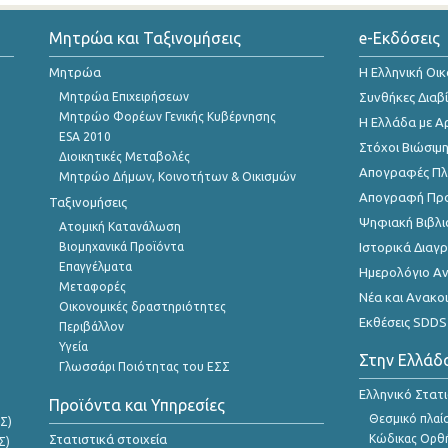
Μητρώα και Ταξινομήσεις
e-Εκδόσεις
Μητρώα
Η Ελληνική Οι
Μητρώα Επιχειρήσεων
Συνθήκες Διαβ
Μητρώο Φορέων Γενικής Κυβέρνησης
Η Ελλάδα με Α
ESA 2010
Στόχοι Βιώσιμ
Διοικητικές Μεταβολές
Απογραφές Πλη
Μητρώο Δήμων, Κοινοτήτων & Οικισμών
Απογραφή Πρ
Ταξινομήσεις
Ψηφιακή Βιβλι
Ατομική Κατανάλωση
Βιομηχανικά Προϊόντα
Ιστορικά Δια
Επαγγέλματα
Ημερολόγιο Α
Μεταφορές
Νέα και Ανακο
Οικονομικές δραστηριότητες
Εκθέσεις SDDS
Περιβάλλον
Υγεία
Στην Ελλάδ
Γλωσσάρι Ποιότητας του ΕΣΣ
Ελληνικό Στατ
Προϊόντα και Υπηρεσίες
Θεσμικό πλαί
Σ)
Στατιστικά στοιχεία
Κώδικας Ορθή
Σ)