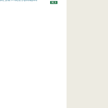
υές (2021=100,0) (Προσωρινά