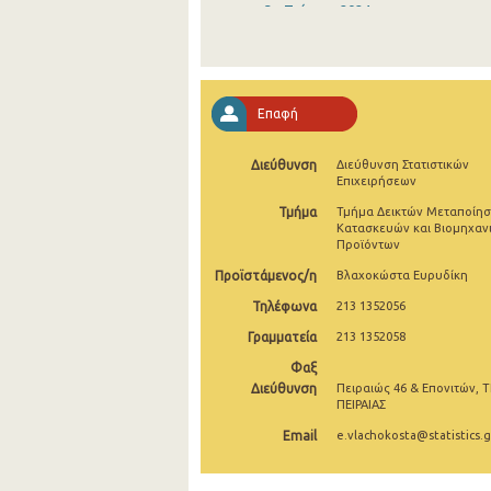
3o Τρίμηνο 2024
2o Τρίμηνο 2024
1o Τρίμηνο 2024
Επαφή
4o Τρίμηνο 2023
Διεύθυνση
Διεύθυνση Στατιστικών
3o Τρίμηνο 2023
Επιχειρήσεων
2o Τρίμηνο 2023
Τμήμα
Τμήμα Δεικτών Μεταποίησ
Κατασκευών και Βιομηχαν
Προϊόντων
1o Τρίμηνο 2023
Προϊστάμενος/η
Βλαχοκώστα Ευρυδίκη
4o Τρίμηνο 2022
Τηλέφωνα
213 1352056
3o Τρίμηνο 2022
Γραμματεία
213 1352058
2o Τρίμηνο 2022
Φαξ
Διεύθυνση
Πειραιώς 46 & Επονιτών, Τ
1o Τρίμηνο 2022
ΠΕΙΡΑΙΑΣ
Email
e.vlachokosta@statistics.g
4o Τρίμηνο 2021
3o Τρίμηνο 2021