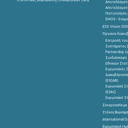
Αποτελέσματ
Αποτελέσματ
Πιστοποίηση 
EMOS – Ενημε
ESS Vision 202
Όργανα διακυ
Επιτροπή του
Συστήματος (
Partnership G
Συνδιάσκεψη 
Εθνικών Στατ
Ευρωπαϊκός Σ
Διακυβέρνηση
(ESGAB)
Ευρωπαϊκή Στ
(ESAC)
Ευρωπαϊκό Στ
Συνεργασία με
Στόχοι Βιώσιμ
International D
Ευρωπαϊκή Ημέ