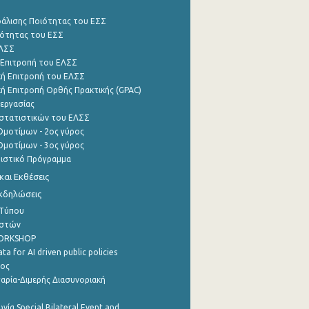
φάλισης Ποιότητας του ΕΣΣ
ότητας του ΕΣΣ
ΕΛΣΣ
 Επιτροπή του ΕΛΣΣ
ή Επιτροπή του ΕΛΣΣ
ή Επιτροπή Ορθής Πρακτικής (GPAC)
εργασίας
στατιστικών του ΕΛΣΣ
μοτίμων - 2ος γύρος
μοτίμων - 3ος γύρος
τιστικό Πρόγραμμα
αι Εκθέσεις
Εκδηλώσεις
 Τύπου
ηστών
WORKSHOP
a for AI driven public policies
ρος
αρία-Διμερής Διασυνοριακή
νία Special Bilateral Event and