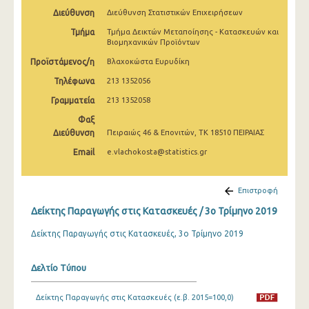
2o Τρίμηνο 2022
Διεύθυνση
Διεύθυνση Στατιστικών Επιχειρήσεων
Τμήμα
Τμήμα Δεικτών Μεταποίησης - Κατασκευών και
1o Τρίμηνο 2022
Βιομηχανικών Προϊόντων
4o Τρίμηνο 2021
Προϊστάμενος/η
Βλαχοκώστα Ευρυδίκη
Τηλέφωνα
213 1352056
3o Τρίμηνο 2021
Γραμματεία
213 1352058
2o Τρίμηνο 2021
Φαξ
Διεύθυνση
Πειραιώς 46 & Επονιτών, ΤΚ 18510 ΠΕΙΡΑΙΑΣ
1o Τρίμηνο 2021
Email
e.vlachokosta@statistics.gr
4o Τρίμηνο 2020
3o Τρίμηνο 2020
Επιστροφή
2o Τρίμηνο 2020
Δείκτης Παραγωγής στις Κατασκευές / 3o Τρίμηνο 2019
1o Τρίμηνο 2020
Δείκτης Παραγωγής στις Κατασκευές, 3ο Τρίμηνο 2019
4o Τρίμηνο 2019
Δελτίο Τύπου
3o Τρίμηνο 2019
Δείκτης Παραγωγής στις Κατασκευές (ε.β. 2015=100,0)
2o Τρίμηνο 2019