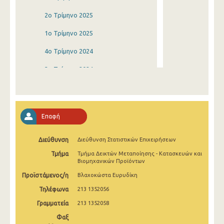
2o Τρίμηνο 2025
1o Τρίμηνο 2025
4o Τρίμηνο 2024
3o Τρίμηνο 2024
2o Τρίμηνο 2024
1o Τρίμηνο 2024
Επαφή
4o Τρίμηνο 2023
Διεύθυνση
Διεύθυνση Στατιστικών Επιχειρήσεων
3o Τρίμηνο 2023
Τμήμα
Τμήμα Δεικτών Μεταποίησης - Κατασκευών και
2o Τρίμηνο 2023
Βιομηχανικών Προϊόντων
Προϊστάμενος/η
Βλαχοκώστα Ευρυδίκη
1o Τρίμηνο 2023
Τηλέφωνα
213 1352056
4o Τρίμηνο 2022
Γραμματεία
213 1352058
3o Τρίμηνο 2022
Φαξ