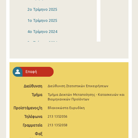
2o Τρίμηνο 2025
1o Τρίμηνο 2025
4o Τρίμηνο 2024
3o Τρίμηνο 2024
2o Τρίμηνο 2024
1o Τρίμηνο 2024
Επαφή
4o Τρίμηνο 2023
Διεύθυνση
Διεύθυνση Στατιστικών Επιχειρήσεων
3o Τρίμηνο 2023
Τμήμα
Τμήμα Δεικτών Μεταποίησης - Κατασκευών και
2o Τρίμηνο 2023
Βιομηχανικών Προϊόντων
Προϊστάμενος/η
Βλαχοκώστα Ευρυδίκη
1o Τρίμηνο 2023
Τηλέφωνα
213 1352056
4o Τρίμηνο 2022
Γραμματεία
213 1352058
3o Τρίμηνο 2022
Φαξ