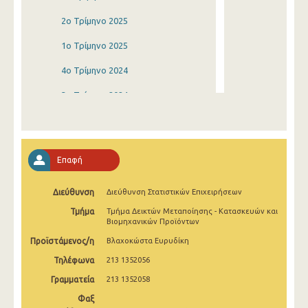
2o Τρίμηνο 2025
1o Τρίμηνο 2025
4o Τρίμηνο 2024
3o Τρίμηνο 2024
2o Τρίμηνο 2024
1o Τρίμηνο 2024
Επαφή
4o Τρίμηνο 2023
Διεύθυνση
Διεύθυνση Στατιστικών Επιχειρήσεων
3o Τρίμηνο 2023
Τμήμα
Τμήμα Δεικτών Μεταποίησης - Κατασκευών και
2o Τρίμηνο 2023
Βιομηχανικών Προϊόντων
Προϊστάμενος/η
Βλαχοκώστα Ευρυδίκη
1o Τρίμηνο 2023
Τηλέφωνα
213 1352056
4o Τρίμηνο 2022
Γραμματεία
213 1352058
3o Τρίμηνο 2022
Φαξ