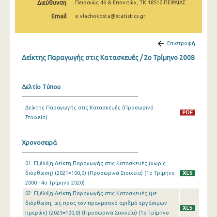
Διεύθυνση
Πειραιώς 46 & Επονιτών, ΤΚ 18510 ΠΕΙΡΑΙΑΣ
2o Τρίμηνο 2022
Email
e.vlachokosta@statistics.gr
1o Τρίμηνο 2022
4o Τρίμηνο 2021
Επιστροφή
Δείκτης Παραγωγής στις Κατασκευές / 2o Τρίμηνο 2008
3o Τρίμηνο 2021
2o Τρίμηνο 2021
Δελτίο Τύπου
1o Τρίμηνο 2021
Δείκτης Παραγωγής στις Κατασκευές (Προσωρινά
4o Τρίμηνο 2020
Στοιχεία)
3o Τρίμηνο 2020
Χρονοσειρά
2o Τρίμηνο 2020
01. Εξέλιξη Δείκτη Παραγωγής στις Κατασκευές (χωρίς
1o Τρίμηνο 2020
διόρθωση) (2021=100,0) (Προσωρινά Στοιχεία) (1o Τρίμηνο
4o Τρίμηνο 2019
2000 - 4o Τρίμηνο 2020)
02. Εξέλιξη Δείκτη Παραγωγής στις Κατασκευές (με
3o Τρίμηνο 2019
διόρθωση, ως προς τον πραγματικό αριθμό εργάσιμων
ημερών) (2021=100,0) (Προσωρινά Στοιχεία) (1o Τρίμηνο
2o Τρίμηνο 2019