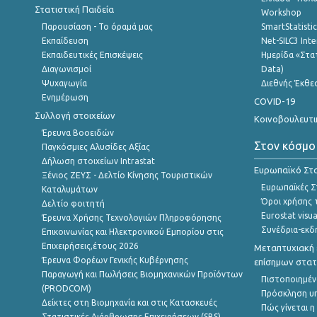
Στατιστική Παιδεία
Workshop
Παρουσίαση - Το όραμά μας
SmartStatisti
Εκπαίδευση
Net-SILC3 Int
Εκπαιδευτικές Επισκέψεις
Ημερίδα «Στατ
Διαγωνισμοί
Data)
Ψυχαγωγία
Διεθνής Έκθε
Ενημέρωση
COVID-19
Συλλογή στοιχείων
Κοινοβουλευτι
Έρευνα Βοοειδών
Στον κόσμο
Παγκόσμιες Αλυσίδες Αξίας
Δήλωση στοιχείων Intrastat
Ευρωπαϊκό Στα
Ξένιος ΖΕΥΣ - Δελτίο Κίνησης Τουριστικών
Ευρωπαϊκές Στ
Καταλυμάτων
Όροι χρήσης 
Δελτίο φοιτητή
Eurostat visua
Έρευνα Χρήσης Τεχνολογιών Πληροφόρησης
Συνέδρια-εκδ
Επικοινωνίας και Ηλεκτρονικού Εμπορίου στις
Επιχειρήσεις,έτους 2026
Μεταπτυχιακή 
Έρευνα Φορέων Γενικής Κυβέρνησης
επίσημων στατ
Παραγωγή και Πωλήσεις Βιομηχανικών Προϊόντων
Πιστοποιημέν
(PRODCOM)
Πρόσκληση υ
Δείκτες στη Βιομηχανία και στις Κατασκευές
Πώς γίνεται 
Στατιστικές Διάρθρωσης Επιχειρήσεων (SBS)