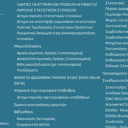
Στατιστικές
ΟΔΗΓΙΕΣ ΓΙΑ ΕΓΓΡΑΦΗ ΚΑΙ ΥΠΟΒΟΛΗ ΑΙΤΗΜΑΤΟΣ
Πλαίσιο Διασ
ΠΑΡΟΧΗΣ ΣΤΑΤΙΣΤΙΚΩΝ ΣΤΟΙΧΕΙΩΝ
Γλωσσάρι Ποι
Αίτημα παροχής στατιστικών στοιχείων
Φορείς του 
Αίτημα για υποστήριξη ευρωπαϊκών στατιστικών
Συντονιστική
Πολιτική Τιμολόγησης Στατιστικών Προϊόντων
Συμβουλευτικ
Πνευματικά δικαιώματα και επαναχρησιμοποίηση
Συμβουλευτικ
στοιχείων
Μνημόνια συν
Μικροδεδομένα
Πιστοποίηση 
Αρχεία Δημόσιας Χρήσης (τυποποιημένα)
Επιθεώρηση Ο
Αρχεία Επιστημονικής Χρήσης (τυποποιημένα)
Επιθεώρηση Ο
Άλλα μικροδεδομένα (μη τυποποιημένα)
Ελληνικό Στα
Υποδείγματα
Προγράμματα κ
ANOIXTA ΔΕΔΟΜΕΝΑ ΥΨΗΛΗΣ ΑΞΙΑΣ (HIGH VALUE
Συνέδρια και 
DATA)
Συνεντεύξεις
Ψηφιακά Χαρτογραφικά Υπόβαθρα
Συνέδρια Χρ
Αίτημα παροχής χαρτογραφικών υποβάθρων
ESAC-NUCs 
Έρευνα ικανοποίησης χρηστών
AI powered Dat
Ελλάδα - Κύπ
Βιβλιοθήκη
Ελλάδα-Βουλγ
Κανονισμός λειτουργίας
Συνάντηση
ήσεων
Ενημερωτικά Δελτία
Ελλάδα - Πολω