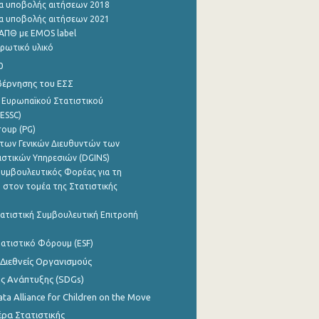
α υποβολής αιτήσεων 2018
α υποβολής αιτήσεων 2021
ΑΠΘ με EMOS label
ρωτικό υλικό
0
βέρνησης του ΕΣΣ
 Ευρωπαϊκού Στατιστικού
ESSC)
roup (PG)
των Γενικών Διευθυντών των
ιστικών Υπηρεσιών (DGINS)
υμβουλευτικός Φορέας για τη
 στον τομέα της Στατιστικής
ατιστική Συμβουλευτική Επιτροπή
ατιστικό Φόρουμ (ESF)
 Διεθνείς Οργανισμούς
ης Ανάπτυξης (SDGs)
ata Alliance for Children on the Move
ρα Στατιστικής