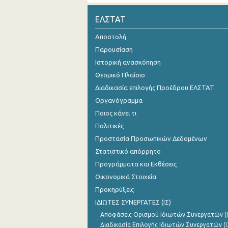
2o Τρίμηνο 2021
ΕΛΣΤΑΤ
1o Τρίμηνο 2021
Αποστολή
Παρουσίαση
4o Τρίμηνο 2020
Ιστορική ανασκόπηση
3o Τρίμηνο 2020
Θεσμικό Πλαίσιο
Διαδικασία επιλογής Προέδρου ΕΛΣΤΑΤ
2o Τρίμηνο 2020
Οργανόγραμμα
1o Τρίμηνο 2020
Ποιος κάνει τι
4o Τρίμηνο 2019
Πολιτικές
Προστασία Προσωπικών Δεδομένων
3o Τρίμηνο 2019
Στατιστικό απόρρητο
2o Τρίμηνο 2019
Προγράμματα και Εκθέσεις
Οικονομικά Στοιχεία
1o Τρίμηνο 2019
Προκηρύξεις
4o Τρίμηνο 2018
ΙΔΙΩΤΕΣ ΣΥΝΕΡΓΑΤΕΣ (ΙΣ)
Αποφάσεις Ορισμού Ιδιωτών Συνεργατών (Ι
3o Τρίμηνο 2018
Διαδικασία Επιλογής Ιδιωτών Συνεργατών (Ι