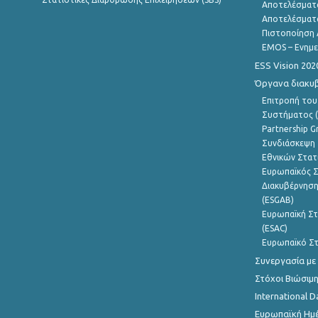
Αποτελέσματ
Αποτελέσματ
Πιστοποίηση 
EMOS – Ενημε
ESS Vision 202
Όργανα διακυ
Επιτροπή του
Συστήματος (
Partnership G
Συνδιάσκεψη 
Εθνικών Στατ
Ευρωπαϊκός Σ
Διακυβέρνηση
(ESGAB)
Ευρωπαϊκή Στ
(ESAC)
Ευρωπαϊκό Στ
Συνεργασία με
Στόχοι Βιώσιμ
International D
Ευρωπαϊκή Ημέ