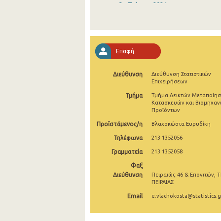
3o Τρίμηνο 2024
2o Τρίμηνο 2024
1o Τρίμηνο 2024
Επαφή
4o Τρίμηνο 2023
Διεύθυνση
Διεύθυνση Στατιστικών
3o Τρίμηνο 2023
Επιχειρήσεων
2o Τρίμηνο 2023
Τμήμα
Τμήμα Δεικτών Μεταποίησ
Κατασκευών και Βιομηχαν
Προϊόντων
1o Τρίμηνο 2023
Προϊστάμενος/η
Βλαχοκώστα Ευρυδίκη
4o Τρίμηνο 2022
Τηλέφωνα
213 1352056
3o Τρίμηνο 2022
Γραμματεία
213 1352058
2o Τρίμηνο 2022
Φαξ
Διεύθυνση
Πειραιώς 46 & Επονιτών, Τ
1o Τρίμηνο 2022
ΠΕΙΡΑΙΑΣ
Email
e.vlachokosta@statistics.g
4o Τρίμηνο 2021
3o Τρίμηνο 2021