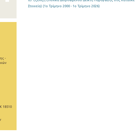
03. Εξέλιξη Εποχικά Διορθωμένου Δείκτη Παραγωγής στις Κατασκε
Στοιχεία) (1o Τρίμηνο 2000 - 1o Τρίμηνο 2026)
ης -
ικών
Κ 18510
r