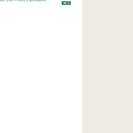
υές (2021=100,0) (Προσωρινά