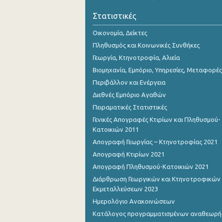
2o Τρίμηνο 2018
Στατιστικές
1o Τρίμηνο 2018
Οικονομία, Δείκτες
4o Τρίμηνο 2017
Πληθυσμός και Κοινωνικές Συνθήκες
Γεωργία, Κτηνοτροφία, Αλιεία
3o Τρίμηνο 2017
Βιομηχανία, Εμπόριο, Υπηρεσίες, Μεταφορές
2o Τρίμηνο 2017
Περιβάλλον και Ενέργεια
Διεθνές Εμπόριο Αγαθών
1o Τρίμηνο 2017
Πειραματικές Στατιστικές
4o Τρίμηνο 2016
Γενικές Απογραφές Κτιρίων και Πληθυσμού-
Κατοικιών 2011
3o Τρίμηνο 2016
Απογραφή Γεωργίας – Κτηνοτροφίας 2021
2o Τρίμηνο 2016
Απογραφή Κτιρίων 2021
Απογραφή Πληθυσμού-Κατοικιών 2021
1o Τρίμηνο 2016
Διάρθρωση Γεωργικών και Κτηνοτροφικών
4o Τρίμηνο 2015
Εκμεταλλεύσεων 2023
Ημερολόγιο Ανακοινώσεων
3o Τρίμηνο 2015
Κατάλογος προγραμματισμένων αναθεωρ
2o Τρίμηνο 2015