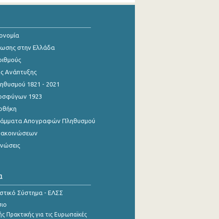
κονομία
ίωσης στην Ελλάδα
ριθμούς
ης Ανάπτυξης
θυσμού 1821 - 2021
οσφύγων 1923
οθήκη
γράμματα Απογραφών Πληθυσμού
νακοινώσεων
ινώσεις
α
ιστικό Σύστημα - ΕΛΣΣ
σιο
ς Πρακτικής για τις Ευρωπαϊκές