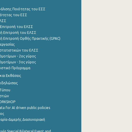
φάλισης Ποιότητας του ΕΣΣ
ότητας του ΕΣΣ
ΕΛΣΣ
 Επιτροπή του ΕΛΣΣ
ή Επιτροπή του ΕΛΣΣ
ή Επιτροπή Ορθής Πρακτικής (GPAC)
εργασίας
στατιστικών του ΕΛΣΣ
μοτίμων - 2ος γύρος
μοτίμων - 3ος γύρος
τιστικό Πρόγραμμα
αι Εκθέσεις
Εκδηλώσεις
 Τύπου
ηστών
WORKSHOP
a for AI driven public policies
ρος
αρία-Διμερής Διασυνοριακή
νία Special Bilateral Event and