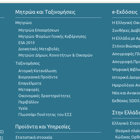
Μητρώα και Ταξινομήσεις
e-Εκδόσεις
Μητρώα
Η Ελληνική Οι
Μητρώα Επιχειρήσεων
Συνθήκες Διαβ
Μητρώο Φορέων Γενικής Κυβέρνησης
Η Ελλάδα με Α
ESA 2010
Στόχοι Βιώσιμ
Διοικητικές Μεταβολές
Απογραφές Πλη
Μητρώο Δήμων, Κοινοτήτων & Οικισμών
Απογραφή Πρ
Ταξινομήσεις
Ψηφιακή Βιβλι
Ατομική Κατανάλωση
Βιομηχανικά Προϊόντα
Ιστορικά Δια
Επαγγέλματα
Ημερολόγιο Α
Μεταφορές
Νέα και Ανακο
Οικονομικές δραστηριότητες
Εκθέσεις SDDS
Περιβάλλον
Υγεία
Στην Ελλάδ
Γλωσσάρι Ποιότητας του ΕΣΣ
Ελληνικό Στατ
Προϊόντα και Υπηρεσίες
Θεσμικό πλαί
Σ)
Στατιστικά στοιχεία
Κώδικας Ορθή
Σ)