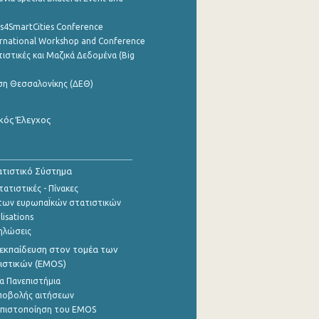
cs4SmartCities Conference
ernational Workshop and Conference
ιστικές και Μαζικά Δεδομένα (Big
ση Θεσσαλονίκης (ΔΕΘ)
κός Έλεγχος
τιστικό Σύστημα
ατιστικές - Πίνακες
των ευρωπαΪκών στατιστικών
lisations
ηλώσεις
εκπαίδευση στον τομέα των
ιστικών (EMOS)
α Πανεπιστήμια
ποβολής αιτήσεων
η πιστοποίηση του EMOS