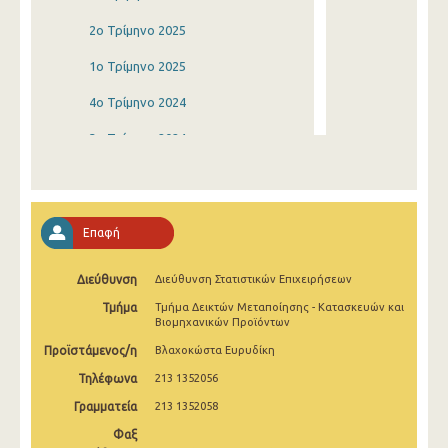
2o Τρίμηνο 2025
1o Τρίμηνο 2025
4o Τρίμηνο 2024
3o Τρίμηνο 2024
2o Τρίμηνο 2024
1o Τρίμηνο 2024
Επαφή
4o Τρίμηνο 2023
Διεύθυνση
Διεύθυνση Στατιστικών Επιχειρήσεων
3o Τρίμηνο 2023
Τμήμα
Τμήμα Δεικτών Μεταποίησης - Κατασκευών και
2o Τρίμηνο 2023
Βιομηχανικών Προϊόντων
Προϊστάμενος/η
Βλαχοκώστα Ευρυδίκη
1o Τρίμηνο 2023
Τηλέφωνα
213 1352056
4o Τρίμηνο 2022
Γραμματεία
213 1352058
3o Τρίμηνο 2022
Φαξ