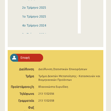
2o Τρίμηνο 2025
1o Τρίμηνο 2025
4o Τρίμηνο 2024
3o Τρίμηνο 2024
2o Τρίμηνο 2024
1o Τρίμηνο 2024
Επαφή
4o Τρίμηνο 2023
Διεύθυνση
Διεύθυνση Στατιστικών Επιχειρήσεων
3o Τρίμηνο 2023
Τμήμα
Τμήμα Δεικτών Μεταποίησης - Κατασκευών και
2o Τρίμηνο 2023
Βιομηχανικών Προϊόντων
Προϊστάμενος/η
Βλαχοκώστα Ευρυδίκη
1o Τρίμηνο 2023
Τηλέφωνα
213 1352056
4o Τρίμηνο 2022
Γραμματεία
213 1352058
3o Τρίμηνο 2022
Φαξ