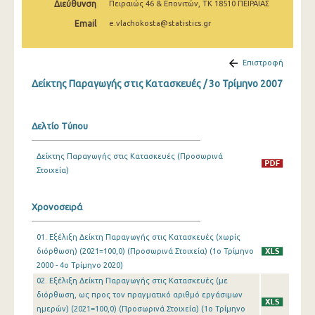
Διεύθυνση
Πειραιώς 46 & Επονιτών, ΤΚ 18510 ΠΕΙΡΑΙΑΣ
2o Τρίμηνο 2022
Email
e.vlachokosta@statistics.gr
1o Τρίμηνο 2022
4o Τρίμηνο 2021
Επιστροφή
Δείκτης Παραγωγής στις Κατασκευές / 3o Τρίμηνο 2007
3o Τρίμηνο 2021
2o Τρίμηνο 2021
Δελτίο Τύπου
1o Τρίμηνο 2021
Δείκτης Παραγωγής στις Κατασκευές (Προσωρινά
4o Τρίμηνο 2020
Στοιχεία)
3o Τρίμηνο 2020
Χρονοσειρά
2o Τρίμηνο 2020
01. Εξέλιξη Δείκτη Παραγωγής στις Κατασκευές (χωρίς
1o Τρίμηνο 2020
διόρθωση) (2021=100,0) (Προσωρινά Στοιχεία) (1o Τρίμηνο
4o Τρίμηνο 2019
2000 - 4o Τρίμηνο 2020)
02. Εξέλιξη Δείκτη Παραγωγής στις Κατασκευές (με
3o Τρίμηνο 2019
διόρθωση, ως προς τον πραγματικό αριθμό εργάσιμων
ημερών) (2021=100,0) (Προσωρινά Στοιχεία) (1o Τρίμηνο
2o Τρίμηνο 2019