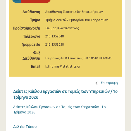
2o Τρίμηνο 2022
Διεύθυνση
Διεύθυνση Στατιστικών Επιχειρήσεων
1o Τρίμηνο 2022
Τμήμα
Τμήμα Δεικτών Εμπορίου και Υπηρεσιών
4o Τρίμηνο 2021
Προϊστάμενος/η
Θωμάς Κωνσταντίνος
3o Τρίμηνο 2021
Τηλέφωνα
213 1352048
Γραμματεία
213 1352058
2o Τρίμηνο 2021
Φαξ
1o Τρίμηνο 2021
Διεύθυνση
Πειραιώς 46 & Επονιτών, ΤΚ 18510 ΠΕΙΡΑΙΑΣ
Email
k.thomas@statistics.gr
4o Τρίμηνο 2020
3o Τρίμηνο 2020
Επιστροφή
2o Τρίμηνο 2020
Δείκτες Κύκλου Εργασιών σε Τομείς των Υπηρεσιών / 1o
Τρίμηνο 2026
1o Τρίμηνο 2020
Δείκτες Κύκλου Εργασιών σε Τομείς των Υπηρεσιών , 1ο
4o Τρίμηνο 2019
Τρίμηνο 2026
3o Τρίμηνο 2019
Δελτίο Τύπου
2o Τρίμηνο 2019