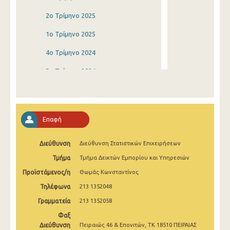
2o Τρίμηνο 2025
1o Τρίμηνο 2025
4o Τρίμηνο 2024
3o Τρίμηνο 2024
2o Τρίμηνο 2024
1o Τρίμηνο 2024
Επαφή
4o Τρίμηνο 2023
Διεύθυνση
Διεύθυνση Στατιστικών Επιχειρήσεων
3o Τρίμηνο 2023
Τμήμα
Τμήμα Δεικτών Εμπορίου και Υπηρεσιών
2o Τρίμηνο 2023
Προϊστάμενος/η
Θωμάς Κωνσταντίνος
1o Τρίμηνο 2023
Τηλέφωνα
213 1352048
4o Τρίμηνο 2022
Γραμματεία
213 1352058
Φαξ
3o Τρίμηνο 2022
Διεύθυνση
Πειραιώς 46 & Επονιτών, ΤΚ 18510 ΠΕΙΡΑΙΑΣ