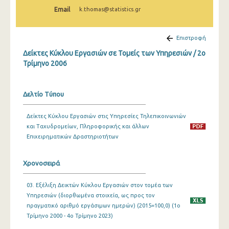
2o Τρίμηνο 2022
Email
k.thomas@statistics.gr
1o Τρίμηνο 2022
Επιστροφή
4o Τρίμηνο 2021
Δείκτες Κύκλου Εργασιών σε Τομείς των Υπηρεσιών / 2o
3o Τρίμηνο 2021
Τρίμηνο 2006
2o Τρίμηνο 2021
Δελτίο Τύπου
1o Τρίμηνο 2021
Δείκτες Κύκλου Εργασιών στις Υπηρεσίες Τηλεπικοινωνιών
4o Τρίμηνο 2020
και Ταχυδρομείων, Πληροφορικής και άλλων
3o Τρίμηνο 2020
Επιχειρηματικών Δραστηριοτήτων
2o Τρίμηνο 2020
Χρονοσειρά
1o Τρίμηνο 2020
03. Εξέλιξη Δεικτών Κύκλου Εργασιών στον τομέα των
4o Τρίμηνο 2019
Υπηρεσιών (διορθωμένα στοιχεία, ως προς τον
πραγματικό αριθμό εργάσιμων ημερών) (2015=100,0) (1o
3o Τρίμηνο 2019
Τρίμηνο 2000 - 4o Τρίμηνο 2023)
2o Τρίμηνο 2019