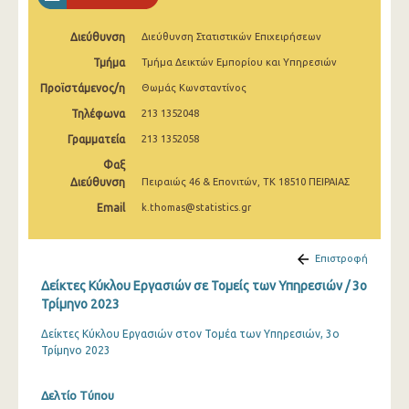
2o Τρίμηνο 2022
Διεύθυνση
Διεύθυνση Στατιστικών Επιχειρήσεων
1o Τρίμηνο 2022
Τμήμα
Τμήμα Δεικτών Εμπορίου και Υπηρεσιών
4o Τρίμηνο 2021
Προϊστάμενος/η
Θωμάς Κωνσταντίνος
3o Τρίμηνο 2021
Τηλέφωνα
213 1352048
Γραμματεία
213 1352058
2o Τρίμηνο 2021
Φαξ
1o Τρίμηνο 2021
Διεύθυνση
Πειραιώς 46 & Επονιτών, ΤΚ 18510 ΠΕΙΡΑΙΑΣ
Email
k.thomas@statistics.gr
4o Τρίμηνο 2020
3o Τρίμηνο 2020
Επιστροφή
2o Τρίμηνο 2020
Δείκτες Κύκλου Εργασιών σε Τομείς των Υπηρεσιών / 3o
Τρίμηνο 2023
1o Τρίμηνο 2020
Δείκτες Κύκλου Εργασιών στον Τομέα των Υπηρεσιών, 3ο
4o Τρίμηνο 2019
Τρίμηνο 2023
3o Τρίμηνο 2019
Δελτίο Τύπου
2o Τρίμηνο 2019