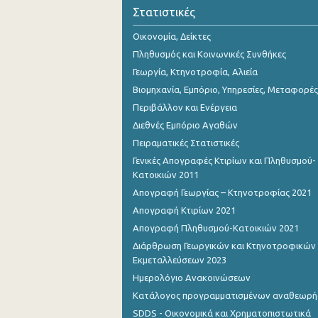
2o Τρίμηνο 2018
Στατιστικές
1o Τρίμηνο 2018
Οικονομία, Δείκτες
Πληθυσμός και Κοινωνικές Συνθήκες
4o Τρίμηνο 2017
Γεωργία, Κτηνοτροφία, Αλιεία
3o Τρίμηνο 2017
Βιομηχανία, Εμπόριο, Υπηρεσίες, Μεταφορές
Περιβάλλον και Ενέργεια
2o Τρίμηνο 2017
Διεθνές Εμπόριο Αγαθών
1o Τρίμηνο 2017
Πειραματικές Στατιστικές
Γενικές Απογραφές Κτιρίων και Πληθυσμού-
4o Τρίμηνο 2016
Κατοικιών 2011
3o Τρίμηνο 2016
Απογραφή Γεωργίας – Κτηνοτροφίας 2021
Απογραφή Κτιρίων 2021
2o Τρίμηνο 2016
Απογραφή Πληθυσμού-Κατοικιών 2021
1o Τρίμηνο 2016
Διάρθρωση Γεωργικών και Κτηνοτροφικών
Εκμεταλλεύσεων 2023
4o Τρίμηνο 2015
Ημερολόγιο Ανακοινώσεων
3o Τρίμηνο 2015
Κατάλογος προγραμματισμένων αναθεωρ
SDDS - Οικονομικά και Χρηματοπιστωτικά
2o Τρίμηνο 2015