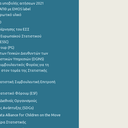
α υποβολής αιτήσεων 2021
ΑΠΘ με EMOS label
ρωτικό υλικό
0
βέρνησης του ΕΣΣ
 Ευρωπαϊκού Στατιστικού
ESSC)
roup (PG)
των Γενικών Διευθυντών των
ιστικών Υπηρεσιών (DGINS)
υμβουλευτικός Φορέας για τη
 στον τομέα της Στατιστικής
ατιστική Συμβουλευτική Επιτροπή
ατιστικό Φόρουμ (ESF)
 Διεθνείς Οργανισμούς
ης Ανάπτυξης (SDGs)
ata Alliance for Children on the Move
ρα Στατιστικής