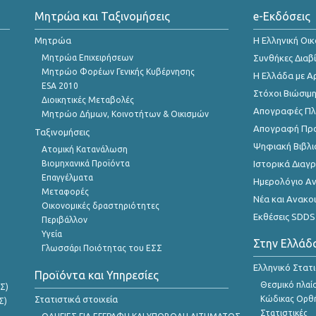
Μητρώα και Ταξινομήσεις
e-Εκδόσεις
Μητρώα
Η Ελληνική Οι
Μητρώα Επιχειρήσεων
Συνθήκες Διαβ
Μητρώο Φορέων Γενικής Κυβέρνησης
Η Ελλάδα με Α
ESA 2010
Στόχοι Βιώσιμ
Διοικητικές Μεταβολές
Απογραφές Πλη
Μητρώο Δήμων, Κοινοτήτων & Οικισμών
Απογραφή Πρ
Ταξινομήσεις
Ψηφιακή Βιβλι
Ατομική Κατανάλωση
Βιομηχανικά Προϊόντα
Ιστορικά Δια
Επαγγέλματα
Ημερολόγιο Α
Μεταφορές
Νέα και Ανακο
Οικονομικές δραστηριότητες
Εκθέσεις SDDS
Περιβάλλον
Υγεία
Στην Ελλάδ
Γλωσσάρι Ποιότητας του ΕΣΣ
Ελληνικό Στατ
Προϊόντα και Υπηρεσίες
Θεσμικό πλαί
Σ)
Στατιστικά στοιχεία
Κώδικας Ορθή
Σ)
Στατιστικές