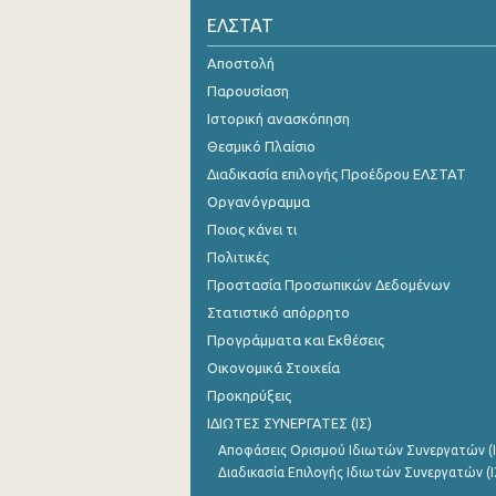
ΕΛΣΤΑΤ
2o Τρίμηνο 2021
Αποστολή
1o Τρίμηνο 2021
Παρουσίαση
4o Τρίμηνο 2020
Ιστορική ανασκόπηση
Θεσμικό Πλαίσιο
3o Τρίμηνο 2020
Διαδικασία επιλογής Προέδρου ΕΛΣΤΑΤ
2o Τρίμηνο 2020
Οργανόγραμμα
Ποιος κάνει τι
1o Τρίμηνο 2020
Πολιτικές
4o Τρίμηνο 2019
Προστασία Προσωπικών Δεδομένων
3o Τρίμηνο 2019
Στατιστικό απόρρητο
Προγράμματα και Εκθέσεις
2o Τρίμηνο 2019
Οικονομικά Στοιχεία
1o Τρίμηνο 2019
Προκηρύξεις
ΙΔΙΩΤΕΣ ΣΥΝΕΡΓΑΤΕΣ (ΙΣ)
4o Τρίμηνο 2018
Αποφάσεις Ορισμού Ιδιωτών Συνεργατών (Ι
3o Τρίμηνο 2018
Διαδικασία Επιλογής Ιδιωτών Συνεργατών (Ι