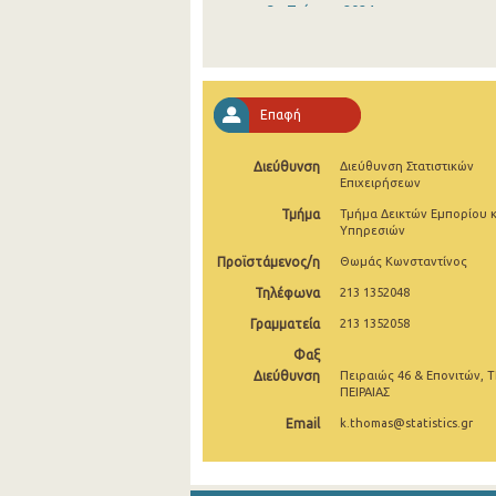
3o Τρίμηνο 2024
2o Τρίμηνο 2024
1o Τρίμηνο 2024
Επαφή
4o Τρίμηνο 2023
Διεύθυνση
Διεύθυνση Στατιστικών
3o Τρίμηνο 2023
Επιχειρήσεων
2o Τρίμηνο 2023
Τμήμα
Τμήμα Δεικτών Εμπορίου κ
Υπηρεσιών
1o Τρίμηνο 2023
Προϊστάμενος/η
Θωμάς Κωνσταντίνος
4o Τρίμηνο 2022
Τηλέφωνα
213 1352048
Γραμματεία
213 1352058
3o Τρίμηνο 2022
Φαξ
2o Τρίμηνο 2022
Διεύθυνση
Πειραιώς 46 & Επονιτών, Τ
ΠΕΙΡΑΙΑΣ
1o Τρίμηνο 2022
Email
k.thomas@statistics.gr
4o Τρίμηνο 2021
3o Τρίμηνο 2021