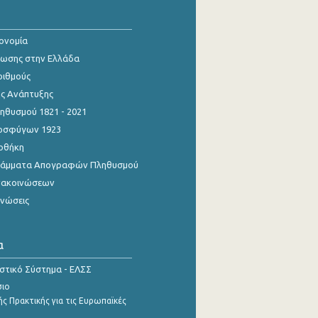
κονομία
ίωσης στην Ελλάδα
ριθμούς
ης Ανάπτυξης
θυσμού 1821 - 2021
οσφύγων 1923
οθήκη
γράμματα Απογραφών Πληθυσμού
νακοινώσεων
ινώσεις
α
ιστικό Σύστημα - ΕΛΣΣ
σιο
ς Πρακτικής για τις Ευρωπαϊκές