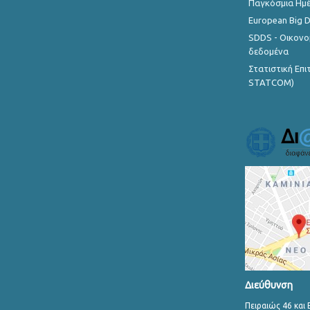
Παγκόσμια Ημέ
European Big 
SDDS - Οικονο
δεδομένα
Στατιστική Επ
STATCOM)
Διεύθυνση
Πειραιώς 46 και 