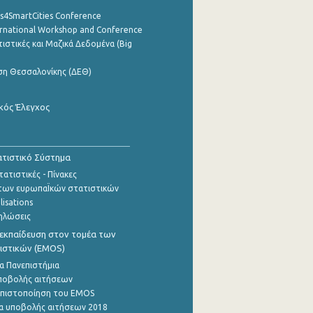
cs4SmartCities Conference
ernational Workshop and Conference
ιστικές και Μαζικά Δεδομένα (Big
ση Θεσσαλονίκης (ΔΕΘ)
κός Έλεγχος
τιστικό Σύστημα
ατιστικές - Πίνακες
των ευρωπαΪκών στατιστικών
lisations
ηλώσεις
εκπαίδευση στον τομέα των
ιστικών (EMOS)
α Πανεπιστήμια
ποβολής αιτήσεων
η πιστοποίηση του EMOS
α υποβολής αιτήσεων 2018