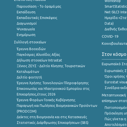
Workshop
Παρουσίαση - Το όραμά μας
SmartStatisti
Εκπαίδευση
Net-SILC3 Int
Εκπαιδευτικές Επισκέψεις
Ημερίδα «Στατ
Διαγωνισμοί
Data)
Ψυχαγωγία
Διεθνής Έκθε
Ενημέρωση
COVID-19
Συλλογή στοιχείων
Κοινοβουλευτι
Έρευνα Βοοειδών
Στον κόσμο
Παγκόσμιες Αλυσίδες Αξίας
Δήλωση στοιχείων Intrastat
Ευρωπαϊκό Στα
Ξένιος ΖΕΥΣ - Δελτίο Κίνησης Τουριστικών
Ευρωπαϊκές Στ
Καταλυμάτων
Όροι χρήσης 
Δελτίο φοιτητή
Eurostat visua
Έρευνα Χρήσης Τεχνολογιών Πληροφόρησης
Συνέδρια-εκδ
Επικοινωνίας και Ηλεκτρονικού Εμπορίου στις
Επιχειρήσεις,έτους 2026
Μεταπτυχιακή 
Έρευνα Φορέων Γενικής Κυβέρνησης
επίσημων στατ
Παραγωγή και Πωλήσεις Βιομηχανικών Προϊόντων
Πιστοποιημέν
(PRODCOM)
Πρόσκληση υ
Δείκτες στη Βιομηχανία και στις Κατασκευές
Πώς γίνεται 
Στατιστικές Διάρθρωσης Επιχειρήσεων (SBS)
Αποτελέσματ