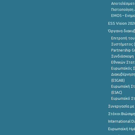
Αποτελέσματ
Πιστοποίηση 
EMOS – Ενημε
ESS Vision 202
Όργανα διακυ
Επιτροπή του
Συστήματος (
Partnership G
Συνδιάσκεψη 
Εθνικών Στατ
Ευρωπαϊκός Σ
Διακυβέρνηση
(ESGAB)
Ευρωπαϊκή Στ
(ESAC)
Ευρωπαϊκό Στ
Συνεργασία με
Στόχοι Βιώσιμ
International D
Ευρωπαϊκή Ημέ