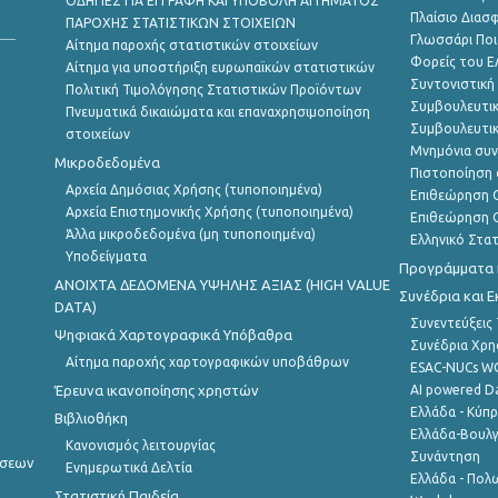
ΟΔΗΓΙΕΣ ΓΙΑ ΕΓΓΡΑΦΗ ΚΑΙ ΥΠΟΒΟΛΗ ΑΙΤΗΜΑΤΟΣ
Πλαίσιο Διασ
ΠΑΡΟΧΗΣ ΣΤΑΤΙΣΤΙΚΩΝ ΣΤΟΙΧΕΙΩΝ
Γλωσσάρι Ποι
Αίτημα παροχής στατιστικών στοιχείων
Φορείς του 
Αίτημα για υποστήριξη ευρωπαϊκών στατιστικών
Συντονιστική
Πολιτική Τιμολόγησης Στατιστικών Προϊόντων
Συμβουλευτικ
Πνευματικά δικαιώματα και επαναχρησιμοποίηση
Συμβουλευτικ
στοιχείων
Μνημόνια συν
Μικροδεδομένα
Πιστοποίηση 
Αρχεία Δημόσιας Χρήσης (τυποποιημένα)
Επιθεώρηση Ο
Αρχεία Επιστημονικής Χρήσης (τυποποιημένα)
Επιθεώρηση Ο
Άλλα μικροδεδομένα (μη τυποποιημένα)
Ελληνικό Στα
Υποδείγματα
Προγράμματα κ
ANOIXTA ΔΕΔΟΜΕΝΑ ΥΨΗΛΗΣ ΑΞΙΑΣ (HIGH VALUE
Συνέδρια και 
DATA)
Συνεντεύξεις
Ψηφιακά Χαρτογραφικά Υπόβαθρα
Συνέδρια Χρ
Αίτημα παροχής χαρτογραφικών υποβάθρων
ESAC-NUCs 
Έρευνα ικανοποίησης χρηστών
AI powered Dat
Ελλάδα - Κύπ
Βιβλιοθήκη
Ελλάδα-Βουλγ
Κανονισμός λειτουργίας
Συνάντηση
ήσεων
Ενημερωτικά Δελτία
Ελλάδα - Πολω
Στατιστική Παιδεία