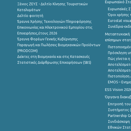
Ευρωπαϊκό Στα
Ξένιος ΖΕΥΣ - Δελτίο Κίνησης Τουριστικών
Ευρωπαϊκές Στ
Καταλυμάτων
Όροι χρήσης 
Δελτίο φοιτητή
Eurostat visua
Έρευνα Χρήσης Τεχνολογιών Πληροφόρησης
Συνέδρια-εκδ
Επικοινωνίας και Ηλεκτρονικού Εμπορίου στις
Επιχειρήσεις,έτους 2026
Μεταπτυχιακή 
Έρευνα Φορέων Γενικής Κυβέρνησης
επίσημων στατ
Παραγωγή και Πωλήσεις Βιομηχανικών Προϊόντων
Πιστοποιημέν
(PRODCOM)
Πρόσκληση υ
Δείκτες στη Βιομηχανία και στις Κατασκευές
Πώς γίνεται 
Στατιστικές Διάρθρωσης Επιχειρήσεων (SBS)
Αποτελέσματ
Αποτελέσματ
Πιστοποίηση 
EMOS – Ενημε
ESS Vision 202
Όργανα διακυ
Επιτροπή του
Συστήματος (
Partnership G
Συνδιάσκεψη 
Εθνικών Στατ