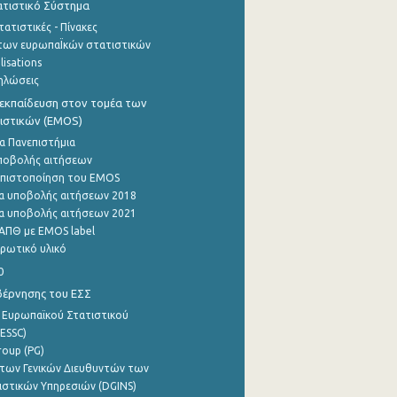
τιστικό Σύστημα
ατιστικές - Πίνακες
των ευρωπαΪκών στατιστικών
lisations
ηλώσεις
εκπαίδευση στον τομέα των
ιστικών (EMOS)
α Πανεπιστήμια
ποβολής αιτήσεων
η πιστοποίηση του EMOS
α υποβολής αιτήσεων 2018
α υποβολής αιτήσεων 2021
ΑΠΘ με EMOS label
ρωτικό υλικό
0
βέρνησης του ΕΣΣ
 Ευρωπαϊκού Στατιστικού
ESSC)
roup (PG)
των Γενικών Διευθυντών των
ιστικών Υπηρεσιών (DGINS)