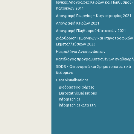
Γενικές Απογραφές Κτιρίων και Πληθυσμού-
Κατοικιών 2011
1o Τρίμηνο 2015
Απογραφή Γεωργίας – Κτηνοτροφίας 2021
4o Τρίμηνο 2014
Απογραφή Κτιρίων 2021
Απογραφή Πληθυσμού-Κατοικιών 2021
3o Τρίμηνο 2014
Διάρθρωση Γεωργικών και Κτηνοτροφικών
2o Τρίμηνο 2014
Εκμεταλλεύσεων 2023
Ημερολόγιο Ανακοινώσεων
1o Τρίμηνο 2014
Κατάλογος προγραμματισμένων αναθεωρ
4o Τρίμηνο 2013
SDDS - Οικονομικά και Χρηματοπιστωτικά
δεδομένα
3o Τρίμηνο 2013
Data visualisations
2o Τρίμηνο 2013
Διαδραστικοί χάρτες
Eurostat visualisations
1o Τρίμηνο 2013
Infographics
infographics κατά έτη
4o Τρίμηνο 2012
3o Τρίμηνο 2012
2o Τρίμηνο 2012