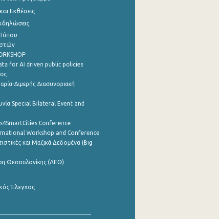
αι Εκθέσεις
Εκδηλώσεις
 Τύπου
ηστών
WORKSHOP
a for AI driven public policies
ρος
αρία-Διμερής Διασυνοριακή
νία Special Bilateral Event and
cs4SmartCities Conference
ernational Workshop and Conference
ιστικές και Μαζικά Δεδομένα (Big
ση Θεσσαλονίκης (ΔΕΘ)
κός Έλεγχος