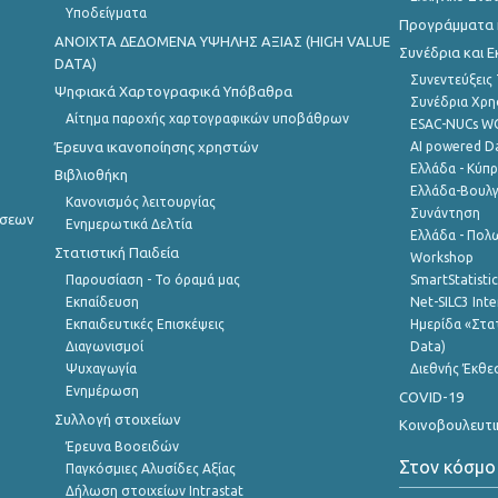
Υποδείγματα
Προγράμματα κ
ANOIXTA ΔΕΔΟΜΕΝΑ ΥΨΗΛΗΣ ΑΞΙΑΣ (HIGH VALUE
Συνέδρια και 
DATA)
Συνεντεύξεις
Ψηφιακά Χαρτογραφικά Υπόβαθρα
Συνέδρια Χρ
Αίτημα παροχής χαρτογραφικών υποβάθρων
ESAC-NUCs 
Έρευνα ικανοποίησης χρηστών
AI powered Dat
Ελλάδα - Κύπ
Βιβλιοθήκη
Ελλάδα-Βουλγ
Κανονισμός λειτουργίας
Συνάντηση
ήσεων
Ενημερωτικά Δελτία
Ελλάδα - Πολω
Στατιστική Παιδεία
Workshop
Παρουσίαση - Το όραμά μας
SmartStatisti
Εκπαίδευση
Net-SILC3 Int
Εκπαιδευτικές Επισκέψεις
Ημερίδα «Στατ
Διαγωνισμοί
Data)
Ψυχαγωγία
Διεθνής Έκθε
Ενημέρωση
COVID-19
Συλλογή στοιχείων
Κοινοβουλευτι
Έρευνα Βοοειδών
Στον κόσμο
Παγκόσμιες Αλυσίδες Αξίας
Δήλωση στοιχείων Intrastat