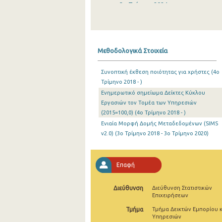
3o Τρίμηνο 2024
2o Τρίμηνο 2024
1o Τρίμηνο 2024
Μεθοδολογικά Στοιχεία
4o Τρίμηνο 2023
Συνοπτική έκθεση ποιότητας για χρήστες (4o
3o Τρίμηνο 2023
Τρίμηνο 2018 - )
Ενημερωτικό σημείωμα Δείκτες Κύκλου
2o Τρίμηνο 2023
Εργασιών τον Τομέα των Υπηρεσιών
1o Τρίμηνο 2023
(2015=100,0) (4o Τρίμηνο 2018 - )
Ενιαία Μορφή Δομής Μεταδεδομένων (SIMS
4o Τρίμηνο 2022
v2.0) (3o Τρίμηνο 2018 - 3o Τρίμηνο 2020)
3o Τρίμηνο 2022
Επαφή
2o Τρίμηνο 2022
1o Τρίμηνο 2022
Διεύθυνση
Διεύθυνση Στατιστικών
Επιχειρήσεων
4o Τρίμηνο 2021
Τμήμα
Τμήμα Δεικτών Εμπορίου κ
Υπηρεσιών
3o Τρίμηνο 2021