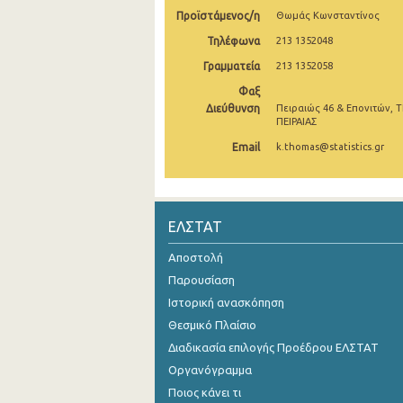
Προϊστάμενος/η
Θωμάς Κωνσταντίνος
2o Τρίμηνο 2021
Τηλέφωνα
213 1352048
1o Τρίμηνο 2021
Γραμματεία
213 1352058
4o Τρίμηνο 2020
Φαξ
Διεύθυνση
Πειραιώς 46 & Επονιτών, Τ
ΠΕΙΡΑΙΑΣ
3o Τρίμηνο 2020
Email
k.thomas@statistics.gr
2o Τρίμηνο 2020
1o Τρίμηνο 2020
4o Τρίμηνο 2019
ΕΛΣΤΑΤ
3o Τρίμηνο 2019
Αποστολή
Παρουσίαση
2o Τρίμηνο 2019
Ιστορική ανασκόπηση
1o Τρίμηνο 2019
Θεσμικό Πλαίσιο
Διαδικασία επιλογής Προέδρου ΕΛΣΤΑΤ
4o Τρίμηνο 2018
Οργανόγραμμα
3o Τρίμηνο 2018
Ποιος κάνει τι