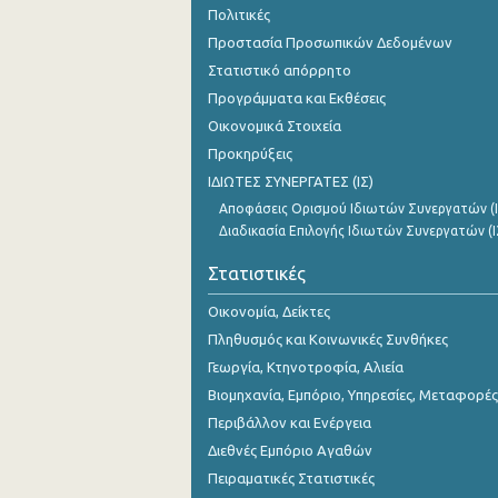
Πολιτικές
2o Τρίμηνο 2018
Προστασία Προσωπικών Δεδομένων
1o Τρίμηνο 2018
Στατιστικό απόρρητο
4o Τρίμηνο 2017
Προγράμματα και Εκθέσεις
Οικονομικά Στοιχεία
3o Τρίμηνο 2017
Προκηρύξεις
2o Τρίμηνο 2017
ΙΔΙΩΤΕΣ ΣΥΝΕΡΓΑΤΕΣ (ΙΣ)
Αποφάσεις Ορισμού Ιδιωτών Συνεργατών (Ι
1o Τρίμηνο 2017
Διαδικασία Επιλογής Ιδιωτών Συνεργατών (Ι
4o Τρίμηνο 2016
Στατιστικές
3o Τρίμηνο 2016
Οικονομία, Δείκτες
2o Τρίμηνο 2016
Πληθυσμός και Κοινωνικές Συνθήκες
Γεωργία, Κτηνοτροφία, Αλιεία
1o Τρίμηνο 2016
Βιομηχανία, Εμπόριο, Υπηρεσίες, Μεταφορές
4o Τρίμηνο 2015
Περιβάλλον και Ενέργεια
Διεθνές Εμπόριο Αγαθών
3o Τρίμηνο 2015
Πειραματικές Στατιστικές
2o Τρίμηνο 2015