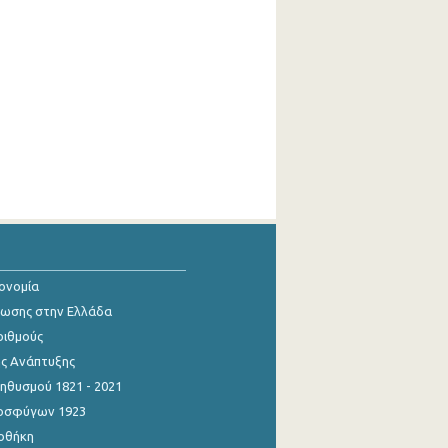
κονομία
ίωσης στην Ελλάδα
ριθμούς
ης Ανάπτυξης
θυσμού 1821 - 2021
οσφύγων 1923
οθήκη