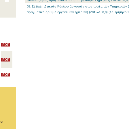
στοιχεία,προς πραγματικό αριθμό εργάσιμων ημερών) 2015=100,0 (
03. Εξέλιξη Δεικτών Κύκλου Εργασιών στον τομέα των Υπηρεσιών 
πραγματικό αριθμό εργάσιμων ημερών) (2015=100,0) (1o Τρίμηνο 20
αι