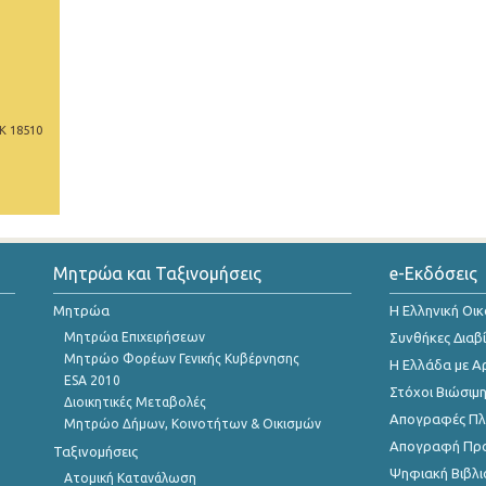
Κ 18510
Μητρώα και Ταξινομήσεις
e-Εκδόσεις
Μητρώα
Η Ελληνική Οι
Μητρώα Επιχειρήσεων
Συνθήκες Διαβ
Μητρώο Φορέων Γενικής Κυβέρνησης
Η Ελλάδα με Α
ESA 2010
Στόχοι Βιώσιμ
Διοικητικές Μεταβολές
Απογραφές Πλη
Μητρώο Δήμων, Κοινοτήτων & Οικισμών
Απογραφή Πρ
Ταξινομήσεις
Ψηφιακή Βιβλι
Ατομική Κατανάλωση