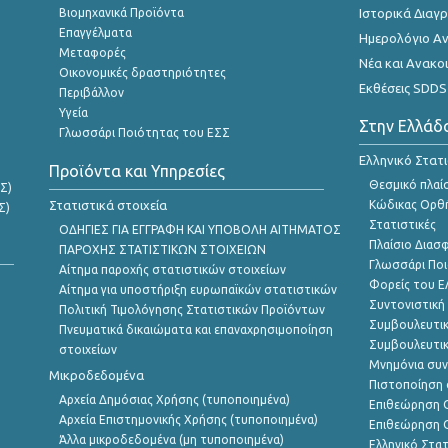
Βιομηχανικά Προϊόντα
Ιστορικά Δια
Επαγγέλματα
Ημερολόγιο Α
Μεταφορές
Νέα και Ανακο
Οικονομικές δραστηριότητες
Εκθέσεις SDDS
Περιβάλλον
Υγεία
Στην Ελλάδ
Γλωσσάρι Ποιότητας του ΕΣΣ
Ελληνικό Στατ
Προϊόντα και Υπηρεσίες
Θεσμικό πλαί
Σ)
Στατιστικά στοιχεία
Κώδικας Ορθή
Σ)
Στατιστικές
ΟΔΗΓΙΕΣ ΓΙΑ ΕΓΓΡΑΦΗ ΚΑΙ ΥΠΟΒΟΛΗ ΑΙΤΗΜΑΤΟΣ
Πλαίσιο Διασ
ΠΑΡΟΧΗΣ ΣΤΑΤΙΣΤΙΚΩΝ ΣΤΟΙΧΕΙΩΝ
Γλωσσάρι Ποι
Αίτημα παροχής στατιστικών στοιχείων
Φορείς του 
Αίτημα για υποστήριξη ευρωπαϊκών στατιστικών
Συντονιστική
Πολιτική Τιμολόγησης Στατιστικών Προϊόντων
Συμβουλευτικ
Πνευματικά δικαιώματα και επαναχρησιμοποίηση
Συμβουλευτικ
στοιχείων
Μνημόνια συν
Μικροδεδομένα
Πιστοποίηση 
Αρχεία Δημόσιας Χρήσης (τυποποιημένα)
Επιθεώρηση Ο
Αρχεία Επιστημονικής Χρήσης (τυποποιημένα)
Επιθεώρηση Ο
Άλλα μικροδεδομένα (μη τυποποιημένα)
Ελληνικό Στα