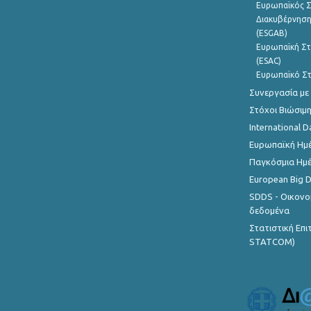
Ευρωπαϊκός Σ
Διακυβέρνηση
(ESGAB)
Ευρωπαϊκή Στ
(ESAC)
Ευρωπαϊκό Στ
Συνεργασία με
Στόχοι Βιώσιμ
International D
Ευρωπαϊκή Ημέ
Παγκόσμια Ημέ
European Big 
SDDS - Οικονο
δεδομένα
Στατιστική Επ
STATCOM)