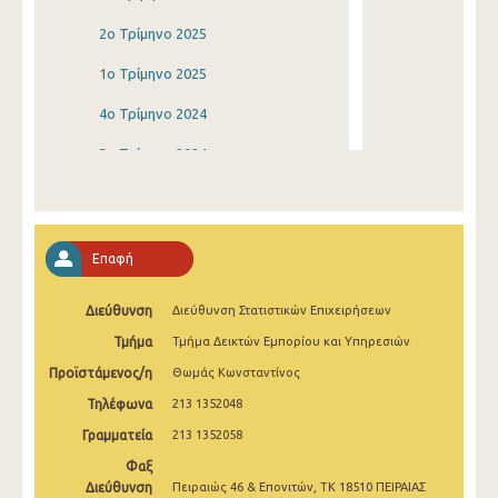
2o Τρίμηνο 2025
1o Τρίμηνο 2025
4o Τρίμηνο 2024
3o Τρίμηνο 2024
2o Τρίμηνο 2024
1o Τρίμηνο 2024
Επαφή
4o Τρίμηνο 2023
Διεύθυνση
Διεύθυνση Στατιστικών Επιχειρήσεων
3o Τρίμηνο 2023
Τμήμα
Τμήμα Δεικτών Εμπορίου και Υπηρεσιών
2o Τρίμηνο 2023
Προϊστάμενος/η
Θωμάς Κωνσταντίνος
1o Τρίμηνο 2023
Τηλέφωνα
213 1352048
4o Τρίμηνο 2022
Γραμματεία
213 1352058
Φαξ
3o Τρίμηνο 2022
Διεύθυνση
Πειραιώς 46 & Επονιτών, ΤΚ 18510 ΠΕΙΡΑΙΑΣ