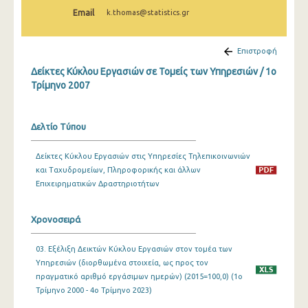
2o Τρίμηνο 2022
Email
k.thomas@statistics.gr
1o Τρίμηνο 2022
Επιστροφή
4o Τρίμηνο 2021
Δείκτες Κύκλου Εργασιών σε Τομείς των Υπηρεσιών / 1o
3o Τρίμηνο 2021
Τρίμηνο 2007
2o Τρίμηνο 2021
Δελτίο Τύπου
1o Τρίμηνο 2021
Δείκτες Κύκλου Εργασιών στις Υπηρεσίες Τηλεπικοινωνιών
4o Τρίμηνο 2020
και Ταχυδρομείων, Πληροφορικής και άλλων
3o Τρίμηνο 2020
Επιχειρηματικών Δραστηριοτήτων
2o Τρίμηνο 2020
Χρονοσειρά
1o Τρίμηνο 2020
03. Εξέλιξη Δεικτών Κύκλου Εργασιών στον τομέα των
4o Τρίμηνο 2019
Υπηρεσιών (διορθωμένα στοιχεία, ως προς τον
πραγματικό αριθμό εργάσιμων ημερών) (2015=100,0) (1o
3o Τρίμηνο 2019
Τρίμηνο 2000 - 4o Τρίμηνο 2023)
2o Τρίμηνο 2019