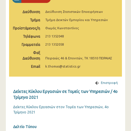
2o Τρίμηνο 2022
Διεύθυνση
Διεύθυνση Στατιστικών Επιχειρήσεων
1o Τρίμηνο 2022
Τμήμα
Τμήμα Δεικτών Εμπορίου και Υπηρεσιών
4o Τρίμηνο 2021
Προϊστάμενος/η
Θωμάς Κωνσταντίνος
3o Τρίμηνο 2021
Τηλέφωνα
213 1352048
Γραμματεία
213 1352058
2o Τρίμηνο 2021
Φαξ
1o Τρίμηνο 2021
Διεύθυνση
Πειραιώς 46 & Επονιτών, ΤΚ 18510 ΠΕΙΡΑΙΑΣ
Email
k.thomas@statistics.gr
4o Τρίμηνο 2020
3o Τρίμηνο 2020
Επιστροφή
2o Τρίμηνο 2020
Δείκτες Κύκλου Εργασιών σε Τομείς των Υπηρεσιών / 4o
Τρίμηνο 2021
1o Τρίμηνο 2020
Δείκτες Κύκλου Εργασιών στον Τομέα των Υπηρεσιών, 4ο
4o Τρίμηνο 2019
Τρίμηνο 2021
3o Τρίμηνο 2019
Δελτίο Τύπου
2o Τρίμηνο 2019