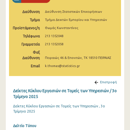
2o Τρίμηνο 2022
Διεύθυνση
Διεύθυνση Στατιστικών Επιχειρήσεων
1o Τρίμηνο 2022
Τμήμα
Τμήμα Δεικτών Εμπορίου και Υπηρεσιών
4o Τρίμηνο 2021
Προϊστάμενος/η
Θωμάς Κωνσταντίνος
3o Τρίμηνο 2021
Τηλέφωνα
213 1352048
Γραμματεία
213 1352058
2o Τρίμηνο 2021
Φαξ
1o Τρίμηνο 2021
Διεύθυνση
Πειραιώς 46 & Επονιτών, ΤΚ 18510 ΠΕΙΡΑΙΑΣ
Email
k.thomas@statistics.gr
4o Τρίμηνο 2020
3o Τρίμηνο 2020
Επιστροφή
2o Τρίμηνο 2020
Δείκτες Κύκλου Εργασιών σε Τομείς των Υπηρεσιών / 3o
Τρίμηνο 2025
1o Τρίμηνο 2020
Δείκτες Κύκλου Εργασιών σε Τομείς των Υπηρεσιών , 3ο
4o Τρίμηνο 2019
Τρίμηνο 2025
3o Τρίμηνο 2019
Δελτίο Τύπου
2o Τρίμηνο 2019