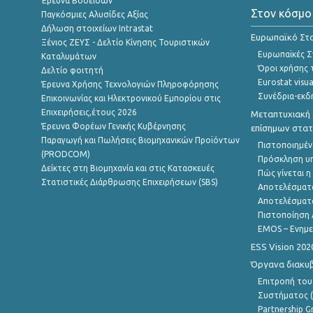
Έρευνα Βοοειδών
Στον κόσμο
Παγκόσμιες Αλυσίδες Αξίας
Δήλωση στοιχείων Intrastat
Ευρωπαϊκό Στα
Ξένιος ΖΕΥΣ - Δελτίο Κίνησης Τουριστικών
Ευρωπαϊκές Στ
Καταλυμάτων
Όροι χρήσης 
Δελτίο φοιτητή
Eurostat visua
Έρευνα Χρήσης Τεχνολογιών Πληροφόρησης
Συνέδρια-εκδ
Επικοινωνίας και Ηλεκτρονικού Εμπορίου στις
Επιχειρήσεις,έτους 2026
Μεταπτυχιακή 
Έρευνα Φορέων Γενικής Κυβέρνησης
επίσημων στατ
Παραγωγή και Πωλήσεις Βιομηχανικών Προϊόντων
Πιστοποιημέν
(PRODCOM)
Πρόσκληση υ
Δείκτες στη Βιομηχανία και στις Κατασκευές
Πώς γίνεται 
Στατιστικές Διάρθρωσης Επιχειρήσεων (SBS)
Αποτελέσματ
Αποτελέσματ
Πιστοποίηση 
EMOS – Ενημε
ESS Vision 202
Όργανα διακυ
Επιτροπή του
Συστήματος (
Partnership G