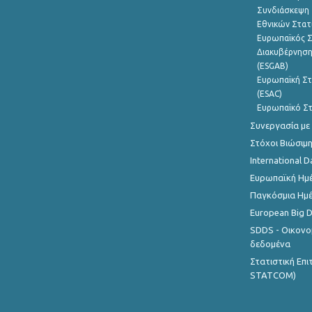
Συνδιάσκεψη 
Εθνικών Στατ
Ευρωπαϊκός Σ
Διακυβέρνηση
(ESGAB)
Ευρωπαϊκή Στ
(ESAC)
Ευρωπαϊκό Στ
Συνεργασία με
Στόχοι Βιώσιμ
International D
Ευρωπαϊκή Ημέ
Παγκόσμια Ημέ
European Big 
SDDS - Οικονο
δεδομένα
Στατιστική Επ
STATCOM)