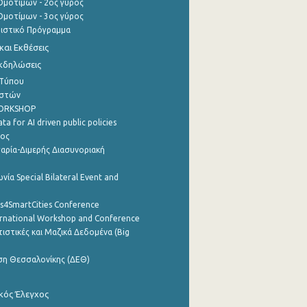
μοτίμων - 2ος γύρος
μοτίμων - 3ος γύρος
τιστικό Πρόγραμμα
αι Εκθέσεις
Εκδηλώσεις
 Τύπου
ηστών
WORKSHOP
a for AI driven public policies
ρος
αρία-Διμερής Διασυνοριακή
νία Special Bilateral Event and
cs4SmartCities Conference
ernational Workshop and Conference
ιστικές και Μαζικά Δεδομένα (Big
ση Θεσσαλονίκης (ΔΕΘ)
κός Έλεγχος