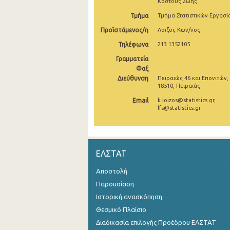
Κόστους Ζωής
2o Τρίμηνο 2021
Τμήμα
Τμήμα Στατιστικών Εργασί
Προϊστάμενος/η
Λοϊζος Κων/νος
1o Τρίμηνο 2021
Τηλέφωνα
213 1352105
4o Τρίμηνο 2020
Γραμματεία
Φαξ
3o Τρίμηνο 2020
Διεύθυνση
Πειραιώς 46 και Επονιτών,
18510, Πειραιάς
2o Τρίμηνο 2020
Email
k.loizos@statistics.gr,
1o Τρίμηνο 2020
lfs@statistics.gr
4o Τρίμηνο 2019
3o Τρίμηνο 2019
ΕΛΣΤΑΤ
2o Τρίμηνο 2019
Αποστολή
1o Τρίμηνο 2019
Παρουσίαση
Ιστορική ανασκόπηση
4o Τρίμηνο 2018
Θεσμικό Πλαίσιο
3o Τρίμηνο 2018
Διαδικασία επιλογής Προέδρου ΕΛΣΤΑΤ