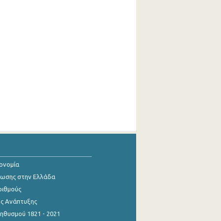
κονομία
ίωσης στην Ελλάδα
ριθμούς
ης Ανάπτυξης
θυσμού 1821 - 2021