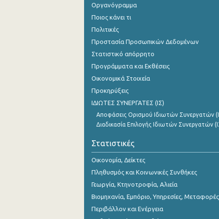
Οργανόγραμμα
2o Τρίμηνο 2018
Ποιος κάνει τι
1o Τρίμηνο 2018
Πολιτικές
Προστασία Προσωπικών Δεδομένων
4o Τρίμηνο 2017
Στατιστικό απόρρητο
3o Τρίμηνο 2017
Προγράμματα και Εκθέσεις
2o Τρίμηνο 2017
Οικονομικά Στοιχεία
Προκηρύξεις
1o Τρίμηνο 2017
ΙΔΙΩΤΕΣ ΣΥΝΕΡΓΑΤΕΣ (ΙΣ)
4o Τρίμηνο 2016
Αποφάσεις Ορισμού Ιδιωτών Συνεργατών (Ι
Διαδικασία Επιλογής Ιδιωτών Συνεργατών (Ι
3o Τρίμηνο 2016
Στατιστικές
2o Τρίμηνο 2016
Οικονομία, Δείκτες
1o Τρίμηνο 2016
Πληθυσμός και Κοινωνικές Συνθήκες
4o Τρίμηνο 2015
Γεωργία, Κτηνοτροφία, Αλιεία
Βιομηχανία, Εμπόριο, Υπηρεσίες, Μεταφορές
3o Τρίμηνο 2015
Περιβάλλον και Ενέργεια
2o Τρίμηνο 2015