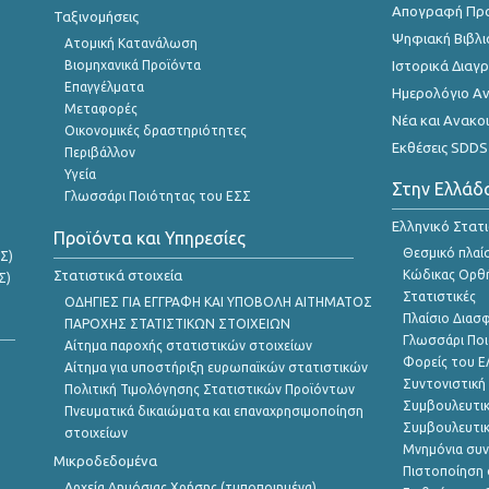
Απογραφή Πρ
Ταξινομήσεις
Ψηφιακή Βιβλι
Ατομική Κατανάλωση
Βιομηχανικά Προϊόντα
Ιστορικά Δια
Επαγγέλματα
Ημερολόγιο Α
Μεταφορές
Νέα και Ανακο
Οικονομικές δραστηριότητες
Εκθέσεις SDDS
Περιβάλλον
Υγεία
Στην Ελλάδ
Γλωσσάρι Ποιότητας του ΕΣΣ
Ελληνικό Στατ
Προϊόντα και Υπηρεσίες
Θεσμικό πλαί
Σ)
Στατιστικά στοιχεία
Κώδικας Ορθή
Σ)
Στατιστικές
ΟΔΗΓΙΕΣ ΓΙΑ ΕΓΓΡΑΦΗ ΚΑΙ ΥΠΟΒΟΛΗ ΑΙΤΗΜΑΤΟΣ
Πλαίσιο Διασ
ΠΑΡΟΧΗΣ ΣΤΑΤΙΣΤΙΚΩΝ ΣΤΟΙΧΕΙΩΝ
Γλωσσάρι Ποι
Αίτημα παροχής στατιστικών στοιχείων
Φορείς του 
Αίτημα για υποστήριξη ευρωπαϊκών στατιστικών
Συντονιστική
Πολιτική Τιμολόγησης Στατιστικών Προϊόντων
Συμβουλευτικ
Πνευματικά δικαιώματα και επαναχρησιμοποίηση
Συμβουλευτικ
στοιχείων
Μνημόνια συν
Μικροδεδομένα
Πιστοποίηση 
Αρχεία Δημόσιας Χρήσης (τυποποιημένα)