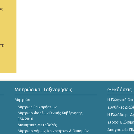
ας
 ΤΚ
Μητρώα και Ταξινομήσεις
e-Εκδόσεις
Μητρώα
Η Ελληνική Οι
Μητρώα Επιχειρήσεων
Συνθήκες Διαβ
Μητρώο Φορέων Γενικής Κυβέρνησης
Η Ελλάδα με Α
ESA 2010
Στόχοι Βιώσιμ
Διοικητικές Μεταβολές
Απογραφές Πλη
Μητρώο Δήμων, Κοινοτήτων & Οικισμών