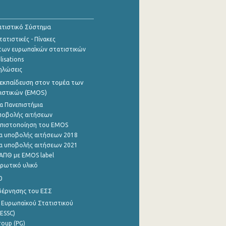
τιστικό Σύστημα
ατιστικές - Πίνακες
των ευρωπαΪκών στατιστικών
lisations
ηλώσεις
εκπαίδευση στον τομέα των
ιστικών (EMOS)
α Πανεπιστήμια
ποβολής αιτήσεων
η πιστοποίηση του EMOS
α υποβολής αιτήσεων 2018
α υποβολής αιτήσεων 2021
ΑΠΘ με EMOS label
ρωτικό υλικό
0
βέρνησης του ΕΣΣ
 Ευρωπαϊκού Στατιστικού
ESSC)
roup (PG)