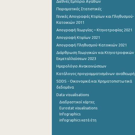
Διεθνές Εμπόριο Αγαθών
Πειραματικές Στατιστικές
1o Τρίμηνο 2015
Γενικές Απογραφές Κτιρίων και Πληθυσμού-
4o Τρίμηνο 2014
Κατοικιών 2011
Απογραφή Γεωργίας – Κτηνοτροφίας 2021
3o Τρίμηνο 2014
Απογραφή Κτιρίων 2021
2o Τρίμηνο 2014
Απογραφή Πληθυσμού-Κατοικιών 2021
Διάρθρωση Γεωργικών και Κτηνοτροφικών
1o Τρίμηνο 2014
Εκμεταλλεύσεων 2023
4o Τρίμηνο 2013
Ημερολόγιο Ανακοινώσεων
Κατάλογος προγραμματισμένων αναθεωρ
3o Τρίμηνο 2013
SDDS - Οικονομικά και Χρηματοπιστωτικά
2o Τρίμηνο 2013
δεδομένα
Data visualisations
1o Τρίμηνο 2013
Διαδραστικοί χάρτες
1o Τρίμηνο 2007
Eurostat visualisations
Infographics
1o Τρίμηνο 2006
infographics κατά έτη
1o Τρίμηνο 2000