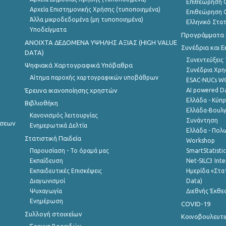
Επιθεώρηση Ο
Αρχεία Επιστημονικής Χρήσης (τυποποιημένα)
Επιθεώρηση Ο
Άλλα μικροδεδομένα (μη τυποποιημένα)
Ελληνικό Στα
Υποδείγματα
Προγράμματα κ
ANOIXTA ΔΕΔΟΜΕΝΑ ΥΨΗΛΗΣ ΑΞΙΑΣ (HIGH VALUE
Συνέδρια και 
DATA)
Συνεντεύξεις
Ψηφιακά Χαρτογραφικά Υπόβαθρα
Συνέδρια Χρ
Αίτημα παροχής χαρτογραφικών υποβάθρων
ESAC-NUCs 
Έρευνα ικανοποίησης χρηστών
AI powered Dat
Ελλάδα - Κύπ
Βιβλιοθήκη
Ελλάδα-Βουλγ
Κανονισμός λειτουργίας
Συνάντηση
ήσεων
Ενημερωτικά Δελτία
Ελλάδα - Πολω
Στατιστική Παιδεία
Workshop
Παρουσίαση - Το όραμά μας
SmartStatisti
Εκπαίδευση
Net-SILC3 Int
Εκπαιδευτικές Επισκέψεις
Ημερίδα «Στατ
Διαγωνισμοί
Data)
Ψυχαγωγία
Διεθνής Έκθε
Ενημέρωση
COVID-19
Συλλογή στοιχείων
Κοινοβουλευτι