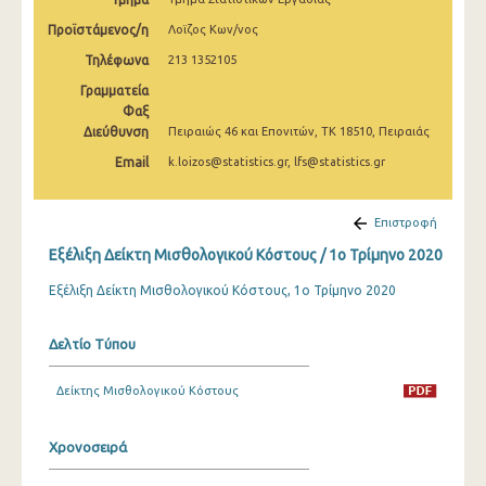
2o Τρίμηνο 2022
Προϊστάμενος/η
Λοϊζος Κων/νος
1o Τρίμηνο 2022
Τηλέφωνα
213 1352105
Γραμματεία
4o Τρίμηνο 2021
Φαξ
Διεύθυνση
3o Τρίμηνο 2021
Πειραιώς 46 και Επονιτών, ΤΚ 18510, Πειραιάς
Email
k.loizos@statistics.gr, lfs@statistics.gr
2o Τρίμηνο 2021
1o Τρίμηνο 2021
Επιστροφή
4o Τρίμηνο 2020
Εξέλιξη Δείκτη Μισθολογικού Κόστους / 1o Τρίμηνο 2020
3o Τρίμηνο 2020
Εξέλιξη Δείκτη Μισθολογικού Κόστους, 1ο Τρίμηνο 2020
2o Τρίμηνο 2020
Δελτίο Τύπου
1o Τρίμηνο 2020
Δείκτης Μισθολογικού Κόστους
4o Τρίμηνο 2019
3o Τρίμηνο 2019
Χρονοσειρά
2o Τρίμηνο 2019