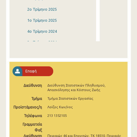
2o Τρίμηνο 2025
1o Τρίμηνο 2025
4o Τρίμηνο 2024
3o Τρίμηνο 2024
2o Τρίμηνο 2024
1o Τρίμηνο 2024
Επαφή
4o Τρίμηνο 2023
Διεύθυνση
Διεύθυνση Στατιστικών Πληθυσμού,
3o Τρίμηνο 2023
Απασχόλησης και Κόστους Ζωής
2o Τρίμηνο 2023
Τμήμα
Τμήμα Στατιστικών Εργασίας
Προϊστάμενος/η
Λοϊζος Κων/νος
1o Τρίμηνο 2023
Τηλέφωνα
213 1352105
4o Τρίμηνο 2022
Γραμματεία
3o Τρίμηνο 2022
Φαξ
Διεύθυνση
Πειραιώς 46 και Επονιτών, ΤΚ 18510, Πειραιάς