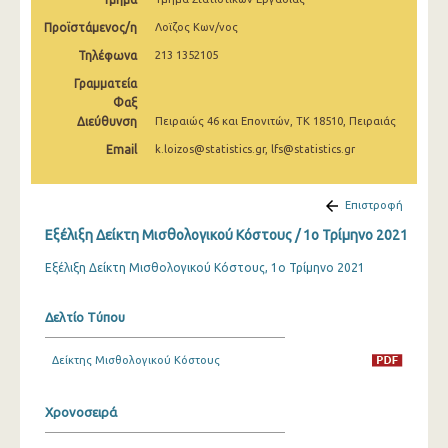
2o Τρίμηνο 2022
Προϊστάμενος/η
Λοϊζος Κων/νος
1o Τρίμηνο 2022
Τηλέφωνα
213 1352105
Γραμματεία
4o Τρίμηνο 2021
Φαξ
Διεύθυνση
3o Τρίμηνο 2021
Πειραιώς 46 και Επονιτών, ΤΚ 18510, Πειραιάς
Email
k.loizos@statistics.gr, lfs@statistics.gr
2o Τρίμηνο 2021
1o Τρίμηνο 2021
Επιστροφή
4o Τρίμηνο 2020
Εξέλιξη Δείκτη Μισθολογικού Κόστους / 1o Τρίμηνο 2021
3o Τρίμηνο 2020
Εξέλιξη Δείκτη Μισθολογικού Κόστους, 1ο Τρίμηνο 2021
2o Τρίμηνο 2020
Δελτίο Τύπου
1o Τρίμηνο 2020
Δείκτης Μισθολογικού Κόστους
4o Τρίμηνο 2019
3o Τρίμηνο 2019
Χρονοσειρά
2o Τρίμηνο 2019