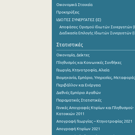
2o Τρίμηνο 2018
Οικονομικά Στοιχεία
Προκηρύξεις
1o Τρίμηνο 2018
ΙΔΙΩΤΕΣ ΣΥΝΕΡΓΑΤΕΣ (ΙΣ)
4o Τρίμηνο 2017
Αποφάσεις Ορισμού Ιδιωτών Συνεργατών (Ι
Διαδικασία Επιλογής Ιδιωτών Συνεργατών (Ι
3o Τρίμηνο 2017
Στατιστικές
2o Τρίμηνο 2017
Οικονομία, Δείκτες
1o Τρίμηνο 2017
Πληθυσμός και Κοινωνικές Συνθήκες
4o Τρίμηνο 2016
Γεωργία, Κτηνοτροφία, Αλιεία
Βιομηχανία, Εμπόριο, Υπηρεσίες, Μεταφορές
3o Τρίμηνο 2016
Περιβάλλον και Ενέργεια
2o Τρίμηνο 2016
Διεθνές Εμπόριο Αγαθών
Πειραματικές Στατιστικές
1o Τρίμηνο 2016
Γενικές Απογραφές Κτιρίων και Πληθυσμού-
4o Τρίμηνο 2015
Κατοικιών 2011
Απογραφή Γεωργίας – Κτηνοτροφίας 2021
3o Τρίμηνο 2015
Απογραφή Κτιρίων 2021
2o Τρίμηνο 2015