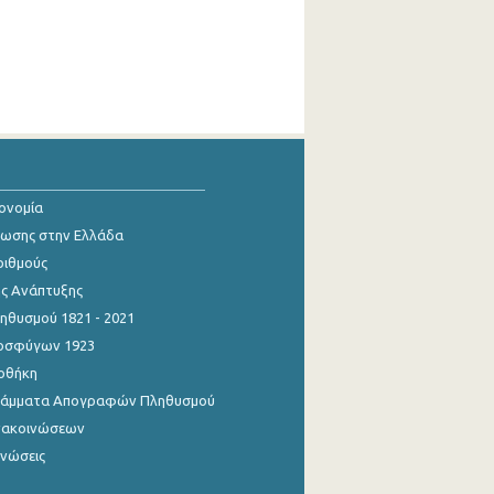
κονομία
ίωσης στην Ελλάδα
ριθμούς
ης Ανάπτυξης
θυσμού 1821 - 2021
οσφύγων 1923
οθήκη
γράμματα Απογραφών Πληθυσμού
νακοινώσεων
ινώσεις