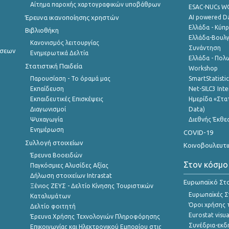
Αίτημα παροχής χαρτογραφικών υποβάθρων
ESAC-NUCs 
Έρευνα ικανοποίησης χρηστών
AI powered Dat
Ελλάδα - Κύπ
Βιβλιοθήκη
Ελλάδα-Βουλγ
Κανονισμός λειτουργίας
Συνάντηση
ήσεων
Ενημερωτικά Δελτία
Ελλάδα - Πολω
Στατιστική Παιδεία
Workshop
Παρουσίαση - Το όραμά μας
SmartStatisti
Εκπαίδευση
Net-SILC3 Int
Εκπαιδευτικές Επισκέψεις
Ημερίδα «Στατ
Διαγωνισμοί
Data)
Ψυχαγωγία
Διεθνής Έκθε
Ενημέρωση
COVID-19
Συλλογή στοιχείων
Κοινοβουλευτι
Έρευνα Βοοειδών
Στον κόσμο
Παγκόσμιες Αλυσίδες Αξίας
Δήλωση στοιχείων Intrastat
Ευρωπαϊκό Στα
Ξένιος ΖΕΥΣ - Δελτίο Κίνησης Τουριστικών
Ευρωπαϊκές Στ
Καταλυμάτων
Όροι χρήσης 
Δελτίο φοιτητή
Eurostat visua
Έρευνα Χρήσης Τεχνολογιών Πληροφόρησης
Συνέδρια-εκδ
Επικοινωνίας και Ηλεκτρονικού Εμπορίου στις