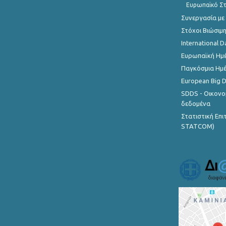
Ευρωπαϊκό Στ
Συνεργασία με
Στόχοι Βιώσιμ
International D
Ευρωπαϊκή Ημέ
Παγκόσμια Ημέ
European Big 
SDDS - Οικονο
δεδομένα
Στατιστική Επ
STATCOM)