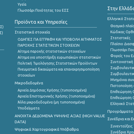
Υγεία
Στην Ελλάδ
Γλωσσάρι Ποιότητας του ΕΣΣ
Ελληνικό Στατ
Προϊόντα και Υπηρεσίες
Θεσμικό πλαί
Σ)
Στατιστικά στοιχεία
Κώδικας Ορθή
Σ)
Στατιστικές
ΟΔΗΓΙΕΣ ΓΙΑ ΕΓΓΡΑΦΗ ΚΑΙ ΥΠΟΒΟΛΗ ΑΙΤΗΜΑΤΟΣ
Πλαίσιο Διασ
ΠΑΡΟΧΗΣ ΣΤΑΤΙΣΤΙΚΩΝ ΣΤΟΙΧΕΙΩΝ
Γλωσσάρι Ποι
Αίτημα παροχής στατιστικών στοιχείων
Φορείς του 
Αίτημα για υποστήριξη ευρωπαϊκών στατιστικών
Συντονιστική
Πολιτική Τιμολόγησης Στατιστικών Προϊόντων
Συμβουλευτικ
Πνευματικά δικαιώματα και επαναχρησιμοποίηση
Συμβουλευτικ
στοιχείων
Μνημόνια συν
Μικροδεδομένα
Πιστοποίηση 
Αρχεία Δημόσιας Χρήσης (τυποποιημένα)
Επιθεώρηση Ο
Αρχεία Επιστημονικής Χρήσης (τυποποιημένα)
Επιθεώρηση Ο
Άλλα μικροδεδομένα (μη τυποποιημένα)
Ελληνικό Στα
Υποδείγματα
Προγράμματα κ
ANOIXTA ΔΕΔΟΜΕΝΑ ΥΨΗΛΗΣ ΑΞΙΑΣ (HIGH VALUE
Συνέδρια και 
DATA)
Συνεντεύξεις
Ψηφιακά Χαρτογραφικά Υπόβαθρα
Συνέδρια Χρ