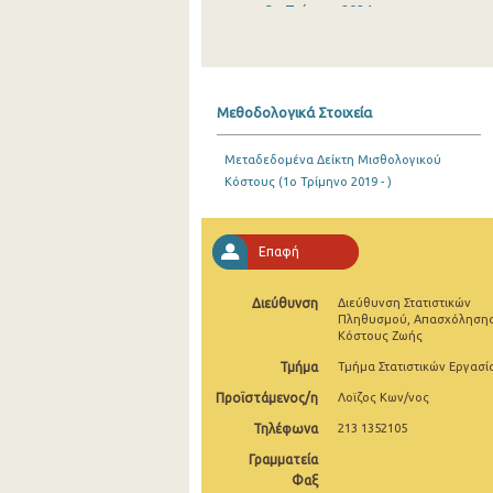
3o Τρίμηνο 2024
2o Τρίμηνο 2024
1o Τρίμηνο 2024
Μεθοδολογικά Στοιχεία
4o Τρίμηνο 2023
Μεταδεδομένα Δείκτη Μισθολογικού
3o Τρίμηνο 2023
Κόστους (1o Τρίμηνο 2019 - )
2o Τρίμηνο 2023
1o Τρίμηνο 2023
Επαφή
4o Τρίμηνο 2022
Διεύθυνση
Διεύθυνση Στατιστικών
Πληθυσμού, Απασχόλησης
3o Τρίμηνο 2022
Κόστους Ζωής
2o Τρίμηνο 2022
Τμήμα
Τμήμα Στατιστικών Εργασί
Προϊστάμενος/η
Λοϊζος Κων/νος
1o Τρίμηνο 2022
Τηλέφωνα
213 1352105
4o Τρίμηνο 2021
Γραμματεία
Φαξ
3o Τρίμηνο 2021