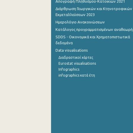
Απογραφή Πληθυσμού-Κατοικιών 2021
Διάρθρωση Γεωργικών και Κτηνοτροφικών
1o Τρίμηνο 2015
Εκμεταλλεύσεων 2023
4o Τρίμηνο 2014
Ημερολόγιο Ανακοινώσεων
Κατάλογος προγραμματισμένων αναθεωρ
3o Τρίμηνο 2014
SDDS - Οικονομικά και Χρηματοπιστωτικά
2o Τρίμηνο 2014
δεδομένα
Data visualisations
1o Τρίμηνο 2014
Διαδραστικοί χάρτες
4o Τρίμηνο 2013
Eurostat visualisations
Infographics
3o Τρίμηνο 2013
infographics κατά έτη
2o Τρίμηνο 2013
1o Τρίμηνο 2013
1o Τρίμηνο 2007
1o Τρίμηνο 2006
1o Τρίμηνο 2000