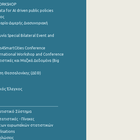
WORKSHOP
a for AI driven public policies
ρος
αρία-Διμερής Διασυνοριακή
νία Special Bilateral Event and
cs4SmartCities Conference
ernational Workshop and Conference
ιστικές και Μαζικά Δεδομένα (Big
ση Θεσσαλονίκης (ΔΕΘ)
κός Έλεγχος
τιστικό Σύστημα
ατιστικές - Πίνακες
των ευρωπαΪκών στατιστικών
lisations
ηλώσεις