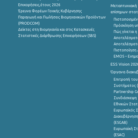
Επιχειρήσεις,έτους 2026
Μεταπτυχιακή 
Έρευνα Φορέων Γενικής Κυβέρνησης
επίσημων στατ
Παραγωγή και Πωλήσεις Βιομηχανικών Προϊόντων
Πιστοποιημέν
(PRODCOM)
Πρόσκληση υ
Δείκτες στη Βιομηχανία και στις Κατασκευές
Πώς γίνεται 
Στατιστικές Διάρθρωσης Επιχειρήσεων (SBS)
Αποτελέσματ
Αποτελέσματ
Πιστοποίηση 
EMOS – Ενημε
ESS Vision 202
Όργανα διακυ
Επιτροπή του
Συστήματος (
Partnership G
Συνδιάσκεψη 
Εθνικών Στατ
Ευρωπαϊκός Σ
Διακυβέρνηση
(ESGAB)
Ευρωπαϊκή Στ
(ESAC)