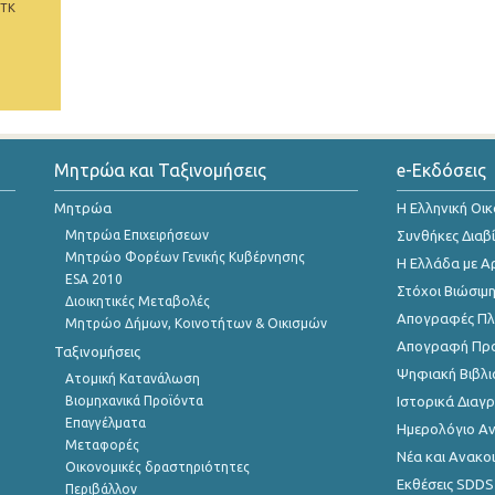
 ΤΚ
Μητρώα και Ταξινομήσεις
e-Εκδόσεις
Μητρώα
Η Ελληνική Οι
Μητρώα Επιχειρήσεων
Συνθήκες Διαβ
Μητρώο Φορέων Γενικής Κυβέρνησης
Η Ελλάδα με Α
ESA 2010
Στόχοι Βιώσιμ
Διοικητικές Μεταβολές
Απογραφές Πλη
Μητρώο Δήμων, Κοινοτήτων & Οικισμών
Απογραφή Πρ
Ταξινομήσεις
Ψηφιακή Βιβλι
Ατομική Κατανάλωση
Βιομηχανικά Προϊόντα
Ιστορικά Δια
Επαγγέλματα
Ημερολόγιο Α
Μεταφορές
Νέα και Ανακο
Οικονομικές δραστηριότητες
Εκθέσεις SDDS
Περιβάλλον