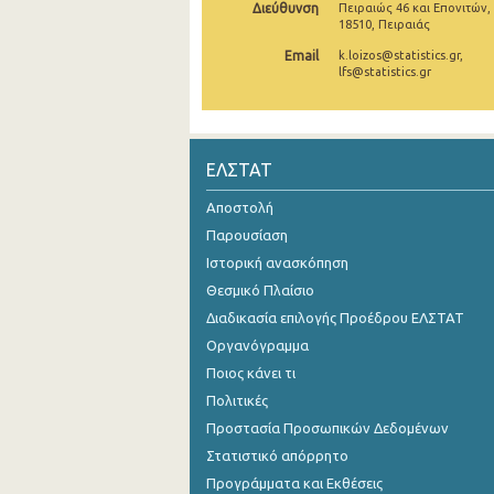
Διεύθυνση
Πειραιώς 46 και Επονιτών,
18510, Πειραιάς
2o Τρίμηνο 2021
Email
k.loizos@statistics.gr,
1o Τρίμηνο 2021
lfs@statistics.gr
4o Τρίμηνο 2020
3o Τρίμηνο 2020
ΕΛΣΤΑΤ
2o Τρίμηνο 2020
Αποστολή
1o Τρίμηνο 2020
Παρουσίαση
Ιστορική ανασκόπηση
4o Τρίμηνο 2019
Θεσμικό Πλαίσιο
3o Τρίμηνο 2019
Διαδικασία επιλογής Προέδρου ΕΛΣΤΑΤ
Οργανόγραμμα
2o Τρίμηνο 2019
Ποιος κάνει τι
1o Τρίμηνο 2019
Πολιτικές
Προστασία Προσωπικών Δεδομένων
4o Τρίμηνο 2018
Στατιστικό απόρρητο
3o Τρίμηνο 2018
Προγράμματα και Εκθέσεις