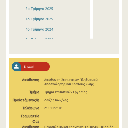
2o Τρίμηνο 2025
1o Τρίμηνο 2025
4o Τρίμηνο 2024
3o Τρίμηνο 2024
2o Τρίμηνο 2024
1o Τρίμηνο 2024
Επαφή
4o Τρίμηνο 2023
Διεύθυνση
Διεύθυνση Στατιστικών Πληθυσμού,
3o Τρίμηνο 2023
Απασχόλησης και Κόστους Ζωής
2o Τρίμηνο 2023
Τμήμα
Τμήμα Στατιστικών Εργασίας
Προϊστάμενος/η
Λοϊζος Κων/νος
1o Τρίμηνο 2023
Τηλέφωνα
213 1352105
4o Τρίμηνο 2022
Γραμματεία
3o Τρίμηνο 2022
Φαξ
Διεύθυνση
Πειραιώς 46 και Επονιτών, ΤΚ 18510, Πειραιάς