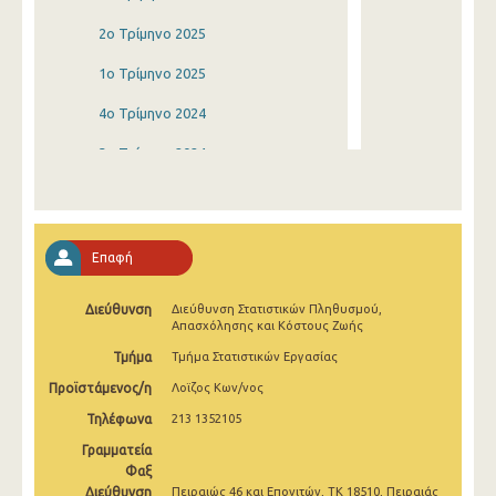
2o Τρίμηνο 2025
1o Τρίμηνο 2025
4o Τρίμηνο 2024
3o Τρίμηνο 2024
2o Τρίμηνο 2024
1o Τρίμηνο 2024
Επαφή
4o Τρίμηνο 2023
Διεύθυνση
Διεύθυνση Στατιστικών Πληθυσμού,
3o Τρίμηνο 2023
Απασχόλησης και Κόστους Ζωής
2o Τρίμηνο 2023
Τμήμα
Τμήμα Στατιστικών Εργασίας
Προϊστάμενος/η
Λοϊζος Κων/νος
1o Τρίμηνο 2023
Τηλέφωνα
213 1352105
4o Τρίμηνο 2022
Γραμματεία
3o Τρίμηνο 2022
Φαξ
Διεύθυνση
Πειραιώς 46 και Επονιτών, ΤΚ 18510, Πειραιάς