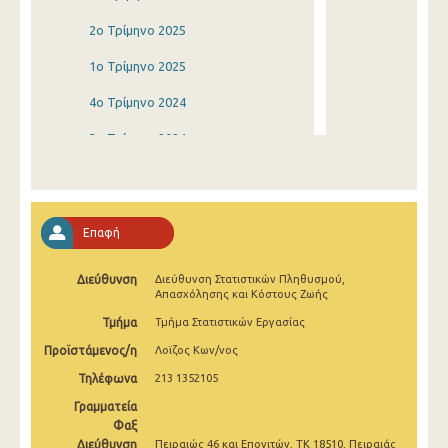
2o Τρίμηνο 2025
1o Τρίμηνο 2025
4o Τρίμηνο 2024
3o Τρίμηνο 2024
2o Τρίμηνο 2024
1o Τρίμηνο 2024
Επαφή
4o Τρίμηνο 2023
Διεύθυνση
Διεύθυνση Στατιστικών Πληθυσμού,
3o Τρίμηνο 2023
Απασχόλησης και Κόστους Ζωής
2o Τρίμηνο 2023
Τμήμα
Τμήμα Στατιστικών Εργασίας
Προϊστάμενος/η
Λοϊζος Κων/νος
1o Τρίμηνο 2023
Τηλέφωνα
213 1352105
4o Τρίμηνο 2022
Γραμματεία
3o Τρίμηνο 2022
Φαξ
Διεύθυνση
Πειραιώς 46 και Επονιτών, ΤΚ 18510, Πειραιάς