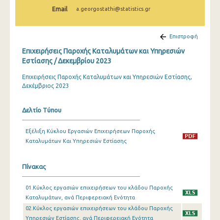
Φεβρουαρίου 2024
Email
a.georgostathi@statistics.gr
Ιανουαρίου 2024
Επιστροφή
Δεκεμβρίου 2023
Επιχειρήσεις Παροχής Καταλυμάτων και Υπηρεσιών
Νοεμβρίου 2023
Εστίασης / Δεκεμβρίου 2023
Επιχειρήσεις Παροχής Καταλυμάτων και Υπηρεσιών Εστίασης,
Οκτωβρίου 2023
Δεκέμβριος 2023
Σεπτεμβρίου 2023
Δελτίο Τύπου
Ιουλίου 2023
Ιουνίου 2023
Εξέλιξη Κύκλου Εργασιών Επιχειρήσεων Παροχής
Καταλυμάτων Και Υπηρεσιών Εστίασης
Μαΐου 2023
Απριλίου 2023
Πίνακας
Μαρτίου 2023
01.Κύκλος εργασιών επιχειρήσεων του κλάδου Παροχής
Καταλυμάτων, ανά Περιφερειακή Ενότητα
Φεβρουαρίου 2023
02.Κύκλος εργασιών επιχειρήσεων του κλάδου Παροχής
Υπηρεσιών Εστίασης, ανά Περιφερειακή Ενότητα
Ιανουαρίου 2023