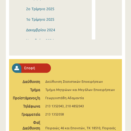
2o Τρίμηνο 2025
1o Τρίμηνο 2025
Δεκεμβρίου 2024
Νοεμβρίου 2024
Οκτωβρίου 2024
Σεπτεμβρίου 2024
Επαφή
Αυγούστου 2024
Διεύθυνση
Διεύθυνση Στατιστικών Επιχειρήσεων
Ιουλίου 2024
Τμήμα
Τμήμα Μητρώων και Μεγάλων Επιχειρήσεων
Ιουνίου 2024
Προϊστάμενος/η
Γεωργοστάθη Αδαμαντία
Μαΐου 2024
Τηλέφωνα
213 1352043, 210 4852043
Απριλίου 2024
Γραμματεία
213 1352058
Φαξ
Μαρτίου 2024
Διεύθυνση
Πειραιώς 46 και Επονιτών, ΤΚ 18510, Πειραιάς