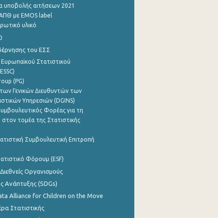
α υποβολής αιτήσεων 2021
ΑΠΘ με EMOS label
ρωτικό υλικό
0
βέρνησης του ΕΣΣ
 Ευρωπαϊκού Στατιστικού
ESSC)
roup (PG)
των Γενικών Διευθυντών των
ιστικών Υπηρεσιών (DGINS)
υμβουλευτικός Φορέας για τη
 στον τομέα της Στατιστικής
ατιστική Συμβουλευτική Επιτροπή
ατιστικό Φόρουμ (ESF)
 Διεθνείς Οργανισμούς
ης Ανάπτυξης (SDGs)
ata Alliance for Children on the Move
ρα Στατιστικής