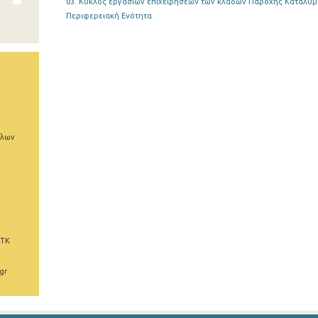
03. Κύκλος εργασιών επιχειρήσεων των κλάδων Παροχής Καταλύμα
Περιφερειακή Ενότητα
άλων
 ΤΚ
gr