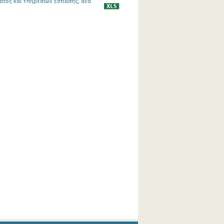
τος και Υπηρεσιών Εστίασης, ανά