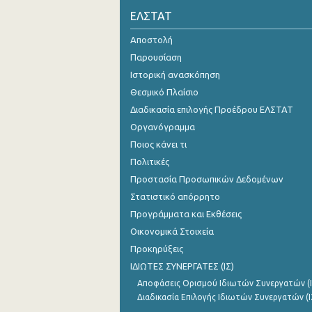
ΕΛΣΤΑΤ
Οκτωβρίου 2023
Αποστολή
Σεπτεμβρίου 2023
Παρουσίαση
Ιουλίου 2023
Ιστορική ανασκόπηση
Θεσμικό Πλαίσιο
Ιουνίου 2023
Διαδικασία επιλογής Προέδρου ΕΛΣΤΑΤ
Μαΐου 2023
Οργανόγραμμα
Ποιος κάνει τι
Απριλίου 2023
Πολιτικές
Μαρτίου 2023
Προστασία Προσωπικών Δεδομένων
Φεβρουαρίου 2023
Στατιστικό απόρρητο
Προγράμματα και Εκθέσεις
Ιανουαρίου 2023
Οικονομικά Στοιχεία
Δεκεμβρίου 2022
Προκηρύξεις
ΙΔΙΩΤΕΣ ΣΥΝΕΡΓΑΤΕΣ (ΙΣ)
Νοεμβρίου 2022
Αποφάσεις Ορισμού Ιδιωτών Συνεργατών (Ι
Οκτωβρίου 2022
Διαδικασία Επιλογής Ιδιωτών Συνεργατών (Ι