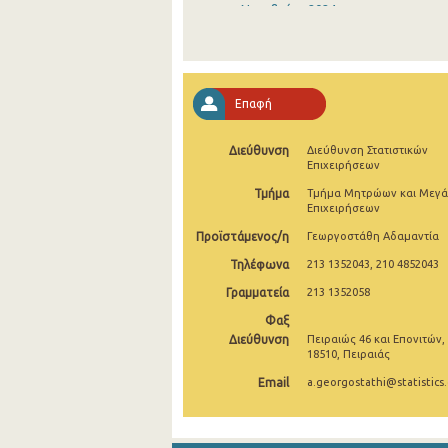
Νοεμβρίου 2024
Οκτωβρίου 2024
Σεπτεμβρίου 2024
Επαφή
Αυγούστου 2024
Διεύθυνση
Διεύθυνση Στατιστικών
Ιουλίου 2024
Επιχειρήσεων
Ιουνίου 2024
Τμήμα
Τμήμα Μητρώων και Μεγ
Επιχειρήσεων
Μαΐου 2024
Προϊστάμενος/η
Γεωργοστάθη Αδαμαντία
Απριλίου 2024
Τηλέφωνα
213 1352043, 210 4852043
Γραμματεία
213 1352058
Μαρτίου 2024
Φαξ
Φεβρουαρίου 2024
Διεύθυνση
Πειραιώς 46 και Επονιτών,
18510, Πειραιάς
Ιανουαρίου 2024
Email
a.georgostathi@statistics.
Δεκεμβρίου 2023
Νοεμβρίου 2023