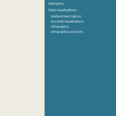
δεδομένα
Αυγούστου 2021
Data visualisations
Διαδραστικοί χάρτες
Ιουλίου 2021
Eurostat visualisations
Infographics
Ιουνίου 2021
infographics κατά έτη
Μαΐου 2021
Απριλίου 2021
Μαρτίου 2021
Φεβρουαρίου 2021
Ιανουαρίου 2021
Δεκεμβρίου 2020
Νοεμβρίου 2020
Οκτωβρίου 2020
Σεπτεμβρίου 2020