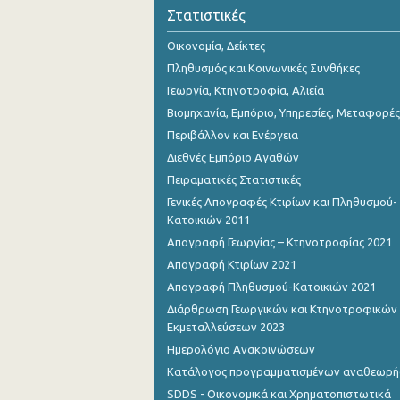
Σεπτεμβρίου 2022
Στατιστικές
Αυγούστου 2022
Οικονομία, Δείκτες
Πληθυσμός και Κοινωνικές Συνθήκες
Ιουλίου 2022
Γεωργία, Κτηνοτροφία, Αλιεία
Ιουνίου 2022
Βιομηχανία, Εμπόριο, Υπηρεσίες, Μεταφορές
Περιβάλλον και Ενέργεια
Μαΐου 2022
Διεθνές Εμπόριο Αγαθών
Απριλίου 2022
Πειραματικές Στατιστικές
Γενικές Απογραφές Κτιρίων και Πληθυσμού-
Μαρτίου 2022
Κατοικιών 2011
Φεβρουαρίου 2022
Απογραφή Γεωργίας – Κτηνοτροφίας 2021
Απογραφή Κτιρίων 2021
Ιανουαρίου 2022
Απογραφή Πληθυσμού-Κατοικιών 2021
Δεκεμβρίου 2021
Διάρθρωση Γεωργικών και Κτηνοτροφικών
Εκμεταλλεύσεων 2023
Νοεμβρίου 2021
Ημερολόγιο Ανακοινώσεων
Οκτωβρίου 2021
Κατάλογος προγραμματισμένων αναθεωρ
SDDS - Οικονομικά και Χρηματοπιστωτικά
Σεπτεμβρίου 2021