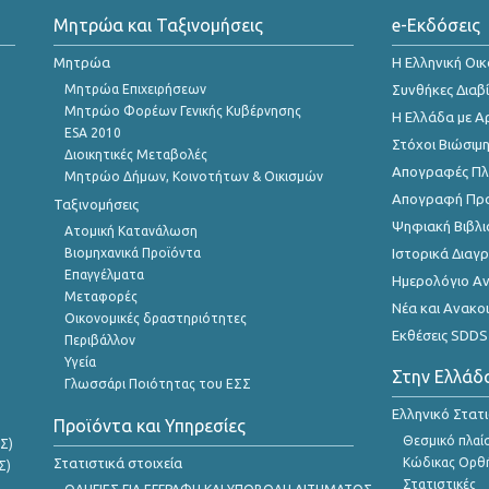
Μητρώα και Ταξινομήσεις
e-Εκδόσεις
Μητρώα
Η Ελληνική Οι
Μητρώα Επιχειρήσεων
Συνθήκες Διαβ
Μητρώο Φορέων Γενικής Κυβέρνησης
Η Ελλάδα με Α
ESA 2010
Στόχοι Βιώσιμ
Διοικητικές Μεταβολές
Απογραφές Πλη
Μητρώο Δήμων, Κοινοτήτων & Οικισμών
Απογραφή Πρ
Ταξινομήσεις
Ψηφιακή Βιβλι
Ατομική Κατανάλωση
Βιομηχανικά Προϊόντα
Ιστορικά Δια
Επαγγέλματα
Ημερολόγιο Α
Μεταφορές
Νέα και Ανακο
Οικονομικές δραστηριότητες
Εκθέσεις SDDS
Περιβάλλον
Υγεία
Στην Ελλάδ
Γλωσσάρι Ποιότητας του ΕΣΣ
Ελληνικό Στατ
Προϊόντα και Υπηρεσίες
Θεσμικό πλαί
Σ)
Στατιστικά στοιχεία
Κώδικας Ορθή
Σ)
Στατιστικές