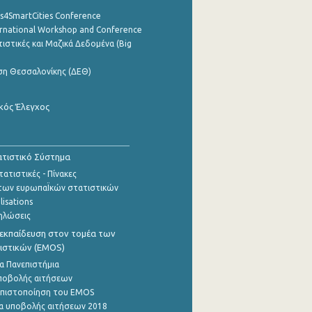
cs4SmartCities Conference
ernational Workshop and Conference
ιστικές και Μαζικά Δεδομένα (Big
ση Θεσσαλονίκης (ΔΕΘ)
κός Έλεγχος
τιστικό Σύστημα
ατιστικές - Πίνακες
των ευρωπαΪκών στατιστικών
lisations
ηλώσεις
εκπαίδευση στον τομέα των
ιστικών (EMOS)
α Πανεπιστήμια
ποβολής αιτήσεων
η πιστοποίηση του EMOS
α υποβολής αιτήσεων 2018