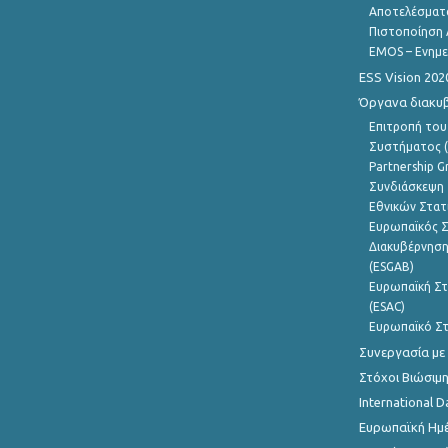
Αποτελέσματ
Πιστοποίηση 
EMOS – Ενημε
ESS Vision 202
Όργανα διακυ
Επιτροπή του
Συστήματος (
Partnership G
Συνδιάσκεψη 
Εθνικών Στατ
Ευρωπαϊκός Σ
Διακυβέρνηση
(ESGAB)
Ευρωπαϊκή Στ
(ESAC)
Ευρωπαϊκό Στ
Συνεργασία με
Στόχοι Βιώσιμ
International D
Ευρωπαϊκή Ημέ