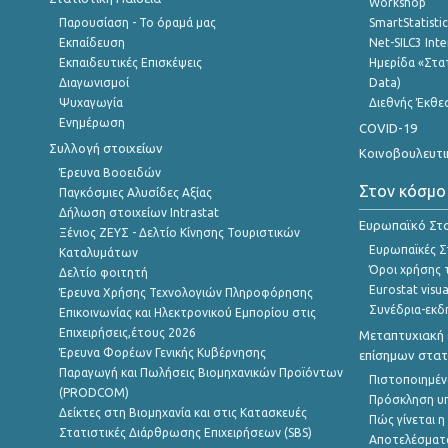
Workshop
Παρουσίαση - Το όραμά μας
SmartStatisti
Εκπαίδευση
Net-SILC3 Int
Εκπαιδευτικές Επισκέψεις
Ημερίδα «Στατ
Διαγωνισμοί
Data)
Ψυχαγωγία
Διεθνής Έκθε
Ενημέρωση
COVID-19
Συλλογή στοιχείων
Κοινοβουλευτι
Έρευνα Βοοειδών
Στον κόσμο
Παγκόσμιες Αλυσίδες Αξίας
Δήλωση στοιχείων Intrastat
Ευρωπαϊκό Στα
Ξένιος ΖΕΥΣ - Δελτίο Κίνησης Τουριστικών
Ευρωπαϊκές Στ
Καταλυμάτων
Όροι χρήσης 
Δελτίο φοιτητή
Eurostat visua
Έρευνα Χρήσης Τεχνολογιών Πληροφόρησης
Συνέδρια-εκδ
Επικοινωνίας και Ηλεκτρονικού Εμπορίου στις
Επιχειρήσεις,έτους 2026
Μεταπτυχιακή 
Έρευνα Φορέων Γενικής Κυβέρνησης
επίσημων στατ
Παραγωγή και Πωλήσεις Βιομηχανικών Προϊόντων
Πιστοποιημέν
(PRODCOM)
Πρόσκληση υ
Δείκτες στη Βιομηχανία και στις Κατασκευές
Πώς γίνεται 
Στατιστικές Διάρθρωσης Επιχειρήσεων (SBS)
Αποτελέσματ