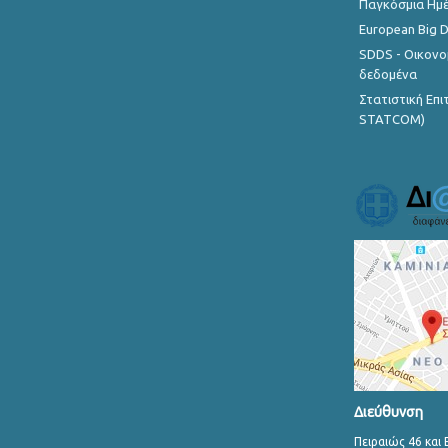
Παγκόσμια Ημέ
European Big 
SDDS - Οικονο
δεδομένα
Στατιστική Επ
STATCOM)
Διεύθυνση
Πειραιώς 46 και 