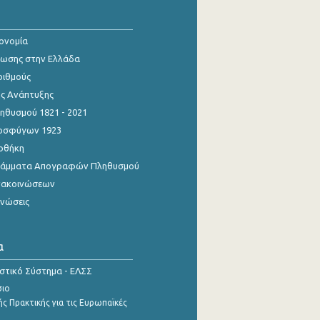
κονομία
ίωσης στην Ελλάδα
ριθμούς
ης Ανάπτυξης
θυσμού 1821 - 2021
οσφύγων 1923
οθήκη
γράμματα Απογραφών Πληθυσμού
νακοινώσεων
ινώσεις
α
ιστικό Σύστημα - ΕΛΣΣ
σιο
ς Πρακτικής για τις Ευρωπαϊκές