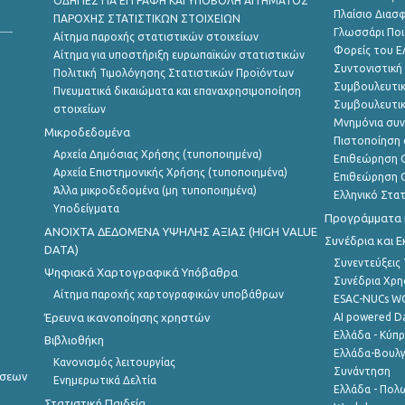
ΟΔΗΓΙΕΣ ΓΙΑ ΕΓΓΡΑΦΗ ΚΑΙ ΥΠΟΒΟΛΗ ΑΙΤΗΜΑΤΟΣ
Πλαίσιο Διασ
ΠΑΡΟΧΗΣ ΣΤΑΤΙΣΤΙΚΩΝ ΣΤΟΙΧΕΙΩΝ
Γλωσσάρι Ποι
Αίτημα παροχής στατιστικών στοιχείων
Φορείς του 
Αίτημα για υποστήριξη ευρωπαϊκών στατιστικών
Συντονιστική
Πολιτική Τιμολόγησης Στατιστικών Προϊόντων
Συμβουλευτικ
Πνευματικά δικαιώματα και επαναχρησιμοποίηση
Συμβουλευτικ
στοιχείων
Μνημόνια συν
Μικροδεδομένα
Πιστοποίηση 
Αρχεία Δημόσιας Χρήσης (τυποποιημένα)
Επιθεώρηση Ο
Αρχεία Επιστημονικής Χρήσης (τυποποιημένα)
Επιθεώρηση Ο
Άλλα μικροδεδομένα (μη τυποποιημένα)
Ελληνικό Στα
Υποδείγματα
Προγράμματα κ
ANOIXTA ΔΕΔΟΜΕΝΑ ΥΨΗΛΗΣ ΑΞΙΑΣ (HIGH VALUE
Συνέδρια και 
DATA)
Συνεντεύξεις
Ψηφιακά Χαρτογραφικά Υπόβαθρα
Συνέδρια Χρ
Αίτημα παροχής χαρτογραφικών υποβάθρων
ESAC-NUCs 
Έρευνα ικανοποίησης χρηστών
AI powered Dat
Ελλάδα - Κύπ
Βιβλιοθήκη
Ελλάδα-Βουλγ
Κανονισμός λειτουργίας
Συνάντηση
ήσεων
Ενημερωτικά Δελτία
Ελλάδα - Πολω
Στατιστική Παιδεία