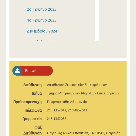
2o Τρίμηνο 2025
1o Τρίμηνο 2025
Δεκεμβρίου 2024
Νοεμβρίου 2024
Οκτωβρίου 2024
Σεπτεμβρίου 2024
Επαφή
Αυγούστου 2024
Διεύθυνση
Διεύθυνση Στατιστικών Επιχειρήσεων
Ιουλίου 2024
Τμήμα
Τμήμα Μητρώων και Μεγάλων Επιχειρήσεων
Ιουνίου 2024
Προϊστάμενος/η
Γεωργοστάθη Αδαμαντία
Μαΐου 2024
Τηλέφωνα
213 1352043, 210 4852043
Απριλίου 2024
Γραμματεία
213 1352058
Φαξ
Μαρτίου 2024
Διεύθυνση
Πειραιώς 46 και Επονιτών, ΤΚ 18510, Πειραιάς