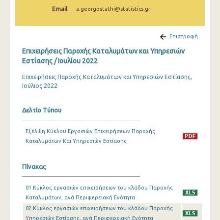
Φεβρουαρίου 2024
Email
a.georgostathi@statistics.gr
Ιανουαρίου 2024
Επιστροφή
Δεκεμβρίου 2023
Επιχειρήσεις Παροχής Καταλυμάτων και Υπηρεσιών
Νοεμβρίου 2023
Εστίασης / Ιουλίου 2022
Επιχειρήσεις Παροχής Καταλυμάτων και Υπηρεσιών Εστίασης,
Οκτωβρίου 2023
Ιούλιος 2022
Σεπτεμβρίου 2023
Δελτίο Τύπου
Ιουλίου 2023
Ιουνίου 2023
Εξέλιξη Κύκλου Εργασιών Επιχειρήσεων Παροχής
Καταλυμάτων Και Υπηρεσιών Εστίασης
Μαΐου 2023
Απριλίου 2023
Πίνακας
Μαρτίου 2023
01.Κύκλος εργασιών επιχειρήσεων του κλάδου Παροχής
Καταλυμάτων, ανά Περιφερειακή Ενότητα
Φεβρουαρίου 2023
02.Κύκλος εργασιών επιχειρήσεων του κλάδου Παροχής
Υπηρεσιών Εστίασης, ανά Περιφερειακή Ενότητα
Ιανουαρίου 2023