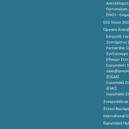
Αποτελέσματ
Πιστοποίηση 
EMOS – Ενημε
ESS Vision 202
Όργανα διακυ
Επιτροπή του
Συστήματος (
Partnership G
Συνδιάσκεψη 
Εθνικών Στατ
Ευρωπαϊκός Σ
Διακυβέρνηση
(ESGAB)
Ευρωπαϊκή Στ
(ESAC)
Ευρωπαϊκό Στ
Συνεργασία με
Στόχοι Βιώσιμ
International D
Ευρωπαϊκή Ημέ