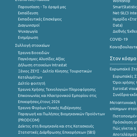
Workshop
Παρουσίαση - Το όραμά μας
SmartStatisti
Εκπαίδευση
Net-SILC3 Int
Εκπαιδευτικές Επισκέψεις
Ημερίδα «Στατ
Διαγωνισμοί
Data)
Ψυχαγωγία
Διεθνής Έκθε
Ενημέρωση
COVID-19
Συλλογή στοιχείων
Κοινοβουλευτι
Έρευνα Βοοειδών
Στον κόσμο
Παγκόσμιες Αλυσίδες Αξίας
Δήλωση στοιχείων Intrastat
Ευρωπαϊκό Στα
Ξένιος ΖΕΥΣ - Δελτίο Κίνησης Τουριστικών
Ευρωπαϊκές Στ
Καταλυμάτων
Όροι χρήσης 
Δελτίο φοιτητή
Eurostat visua
Έρευνα Χρήσης Τεχνολογιών Πληροφόρησης
Συνέδρια-εκδ
Επικοινωνίας και Ηλεκτρονικού Εμπορίου στις
Επιχειρήσεις,έτους 2026
Μεταπτυχιακή 
Έρευνα Φορέων Γενικής Κυβέρνησης
επίσημων στατ
Παραγωγή και Πωλήσεις Βιομηχανικών Προϊόντων
Πιστοποιημέν
(PRODCOM)
Πρόσκληση υ
Δείκτες στη Βιομηχανία και στις Κατασκευές
Πώς γίνεται 
Στατιστικές Διάρθρωσης Επιχειρήσεων (SBS)
Αποτελέσματ