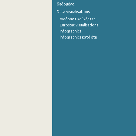
δεδομένα
Αυγούστου 2021
Data visualisations
Διαδραστικοί χάρτες
Ιουλίου 2021
Eurostat visualisations
Infographics
Ιουνίου 2021
infographics κατά έτη
Μαΐου 2021
Απριλίου 2021
Μαρτίου 2021
Φεβρουαρίου 2021
Ιανουαρίου 2021
Δεκεμβρίου 2020
Νοεμβρίου 2020
Οκτωβρίου 2020
Σεπτεμβρίου 2020