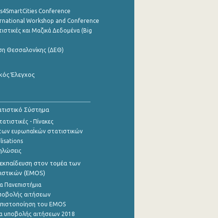
cs4SmartCities Conference
ernational Workshop and Conference
ιστικές και Μαζικά Δεδομένα (Big
ση Θεσσαλονίκης (ΔΕΘ)
κός Έλεγχος
τιστικό Σύστημα
ατιστικές - Πίνακες
των ευρωπαΪκών στατιστικών
lisations
ηλώσεις
εκπαίδευση στον τομέα των
ιστικών (EMOS)
α Πανεπιστήμια
ποβολής αιτήσεων
η πιστοποίηση του EMOS
α υποβολής αιτήσεων 2018