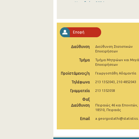
Νοεμβρίου 2024
Οκτωβρίου 2024
Σεπτεμβρίου 2024
Επαφή
Αυγούστου 2024
Διεύθυνση
Διεύθυνση Στατιστικών
Ιουλίου 2024
Επιχειρήσεων
Ιουνίου 2024
Τμήμα
Τμήμα Μητρώων και Μεγ
Επιχειρήσεων
Μαΐου 2024
Προϊστάμενος/η
Γεωργοστάθη Αδαμαντία
Απριλίου 2024
Τηλέφωνα
213 1352043, 210 4852043
Γραμματεία
213 1352058
Μαρτίου 2024
Φαξ
Φεβρουαρίου 2024
Διεύθυνση
Πειραιώς 46 και Επονιτών,
18510, Πειραιάς
Ιανουαρίου 2024
Email
a.georgostathi@statistics.
Δεκεμβρίου 2023
Νοεμβρίου 2023