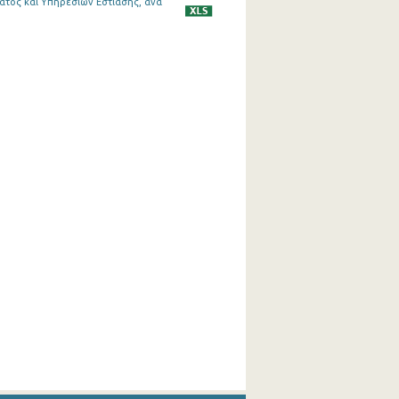
τος και Υπηρεσιών Εστίασης, ανά