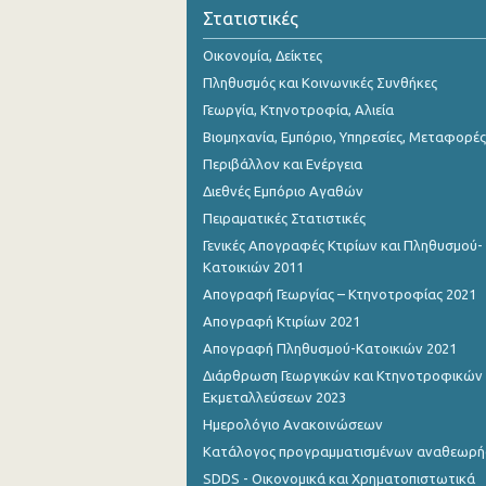
Σεπτεμβρίου 2022
Στατιστικές
Αυγούστου 2022
Οικονομία, Δείκτες
Πληθυσμός και Κοινωνικές Συνθήκες
Ιουλίου 2022
Γεωργία, Κτηνοτροφία, Αλιεία
Ιουνίου 2022
Βιομηχανία, Εμπόριο, Υπηρεσίες, Μεταφορές
Περιβάλλον και Ενέργεια
Μαΐου 2022
Διεθνές Εμπόριο Αγαθών
Απριλίου 2022
Πειραματικές Στατιστικές
Γενικές Απογραφές Κτιρίων και Πληθυσμού-
Μαρτίου 2022
Κατοικιών 2011
Φεβρουαρίου 2022
Απογραφή Γεωργίας – Κτηνοτροφίας 2021
Απογραφή Κτιρίων 2021
Ιανουαρίου 2022
Απογραφή Πληθυσμού-Κατοικιών 2021
Δεκεμβρίου 2021
Διάρθρωση Γεωργικών και Κτηνοτροφικών
Εκμεταλλεύσεων 2023
Νοεμβρίου 2021
Ημερολόγιο Ανακοινώσεων
Οκτωβρίου 2021
Κατάλογος προγραμματισμένων αναθεωρ
SDDS - Οικονομικά και Χρηματοπιστωτικά
Σεπτεμβρίου 2021