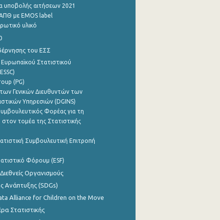
α υποβολής αιτήσεων 2021
ΑΠΘ με EMOS label
ρωτικό υλικό
0
βέρνησης του ΕΣΣ
 Ευρωπαϊκού Στατιστικού
ESSC)
roup (PG)
των Γενικών Διευθυντών των
ιστικών Υπηρεσιών (DGINS)
υμβουλευτικός Φορέας για τη
 στον τομέα της Στατιστικής
ατιστική Συμβουλευτική Επιτροπή
ατιστικό Φόρουμ (ESF)
 Διεθνείς Οργανισμούς
ης Ανάπτυξης (SDGs)
ata Alliance for Children on the Move
ρα Στατιστικής