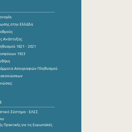
κονομία
ίωσης στην Ελλάδα
ριθμούς
ης Ανάπτυξης
θυσμού 1821 - 2021
οσφύγων 1923
οθήκη
γράμματα Απογραφών Πληθυσμού
νακοινώσεων
ινώσεις
α
ιστικό Σύστημα - ΕΛΣΣ
σιο
ς Πρακτικής για τις Ευρωπαϊκές