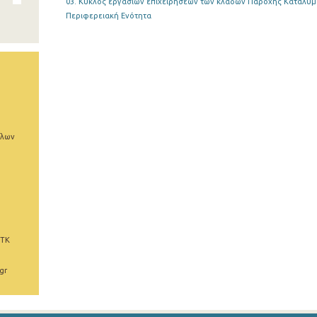
03. Κύκλος εργασιών επιχειρήσεων των κλάδων Παροχής Καταλύμα
Περιφερειακή Ενότητα
άλων
 ΤΚ
gr