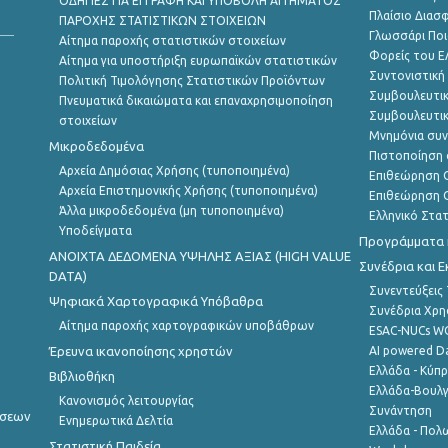
ΟΔΗΓΙΕΣ ΓΙΑ ΕΓΓΡΑΦΗ ΚΑΙ ΥΠΟΒΟΛΗ ΑΙΤΗΜΑΤΟΣ
Πλαίσιο Διασ
ΠΑΡΟΧΗΣ ΣΤΑΤΙΣΤΙΚΩΝ ΣΤΟΙΧΕΙΩΝ
Γλωσσάρι Ποι
Αίτημα παροχής στατιστικών στοιχείων
Φορείς του 
Αίτημα για υποστήριξη ευρωπαϊκών στατιστικών
Συντονιστική
Πολιτική Τιμολόγησης Στατιστικών Προϊόντων
Συμβουλευτικ
Πνευματικά δικαιώματα και επαναχρησιμοποίηση
Συμβουλευτικ
στοιχείων
Μνημόνια συν
Μικροδεδομένα
Πιστοποίηση 
Αρχεία Δημόσιας Χρήσης (τυποποιημένα)
Επιθεώρηση Ο
Αρχεία Επιστημονικής Χρήσης (τυποποιημένα)
Επιθεώρηση Ο
Άλλα μικροδεδομένα (μη τυποποιημένα)
Ελληνικό Στα
Υποδείγματα
Προγράμματα κ
ANOIXTA ΔΕΔΟΜΕΝΑ ΥΨΗΛΗΣ ΑΞΙΑΣ (HIGH VALUE
Συνέδρια και 
DATA)
Συνεντεύξεις
Ψηφιακά Χαρτογραφικά Υπόβαθρα
Συνέδρια Χρ
Αίτημα παροχής χαρτογραφικών υποβάθρων
ESAC-NUCs 
Έρευνα ικανοποίησης χρηστών
AI powered Dat
Ελλάδα - Κύπ
Βιβλιοθήκη
Ελλάδα-Βουλγ
Κανονισμός λειτουργίας
Συνάντηση
ήσεων
Ενημερωτικά Δελτία
Ελλάδα - Πολω
Στατιστική Παιδεία