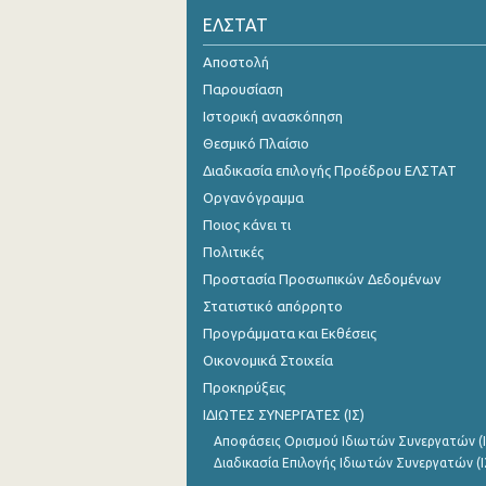
ΕΛΣΤΑΤ
Οκτωβρίου 2023
Αποστολή
Σεπτεμβρίου 2023
Παρουσίαση
Ιουλίου 2023
Ιστορική ανασκόπηση
Θεσμικό Πλαίσιο
Ιουνίου 2023
Διαδικασία επιλογής Προέδρου ΕΛΣΤΑΤ
Μαΐου 2023
Οργανόγραμμα
Ποιος κάνει τι
Απριλίου 2023
Πολιτικές
Μαρτίου 2023
Προστασία Προσωπικών Δεδομένων
Φεβρουαρίου 2023
Στατιστικό απόρρητο
Προγράμματα και Εκθέσεις
Ιανουαρίου 2023
Οικονομικά Στοιχεία
Δεκεμβρίου 2022
Προκηρύξεις
ΙΔΙΩΤΕΣ ΣΥΝΕΡΓΑΤΕΣ (ΙΣ)
Νοεμβρίου 2022
Αποφάσεις Ορισμού Ιδιωτών Συνεργατών (Ι
Οκτωβρίου 2022
Διαδικασία Επιλογής Ιδιωτών Συνεργατών (Ι