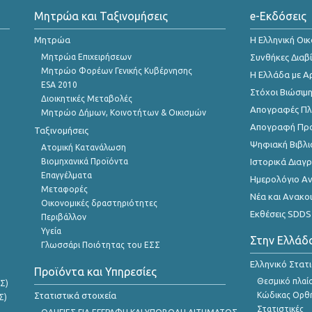
Μητρώα και Ταξινομήσεις
e-Εκδόσεις
Μητρώα
Η Ελληνική Οι
Μητρώα Επιχειρήσεων
Συνθήκες Διαβ
Μητρώο Φορέων Γενικής Κυβέρνησης
Η Ελλάδα με Α
ESA 2010
Στόχοι Βιώσιμ
Διοικητικές Μεταβολές
Απογραφές Πλη
Μητρώο Δήμων, Κοινοτήτων & Οικισμών
Απογραφή Πρ
Ταξινομήσεις
Ψηφιακή Βιβλι
Ατομική Κατανάλωση
Βιομηχανικά Προϊόντα
Ιστορικά Δια
Επαγγέλματα
Ημερολόγιο Α
Μεταφορές
Νέα και Ανακο
Οικονομικές δραστηριότητες
Εκθέσεις SDDS
Περιβάλλον
Υγεία
Στην Ελλάδ
Γλωσσάρι Ποιότητας του ΕΣΣ
Ελληνικό Στατ
Προϊόντα και Υπηρεσίες
Θεσμικό πλαί
Σ)
Στατιστικά στοιχεία
Κώδικας Ορθή
Σ)
Στατιστικές