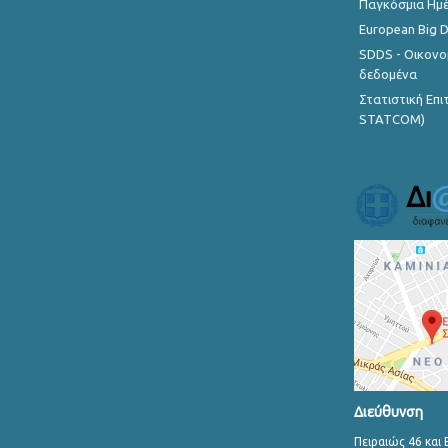
Παγκόσμια Ημέ
European Big 
SDDS - Οικονο
δεδομένα
Στατιστική Επ
STATCOM)
Διεύθυνση
Πειραιώς 46 και 