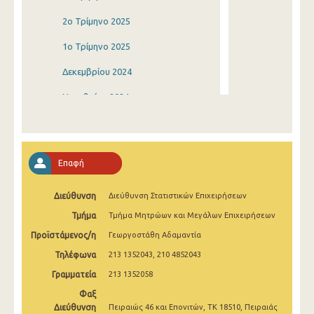
2o Τρίμηνο 2025
1o Τρίμηνο 2025
Δεκεμβρίου 2024
Νοεμβρίου 2024
Οκτωβρίου 2024
Σεπτεμβρίου 2024
Επαφή
Αυγούστου 2024
Διεύθυνση
Διεύθυνση Στατιστικών Επιχειρήσεων
Ιουλίου 2024
Τμήμα
Τμήμα Μητρώων και Μεγάλων Επιχειρήσεων
Ιουνίου 2024
Προϊστάμενος/η
Γεωργοστάθη Αδαμαντία
Μαΐου 2024
Τηλέφωνα
213 1352043, 210 4852043
Απριλίου 2024
Γραμματεία
213 1352058
Φαξ
Μαρτίου 2024
Διεύθυνση
Πειραιώς 46 και Επονιτών, ΤΚ 18510, Πειραιάς