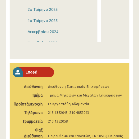
2o Τρίμηνο 2025
1o Τρίμηνο 2025
Δεκεμβρίου 2024
Νοεμβρίου 2024
Οκτωβρίου 2024
Σεπτεμβρίου 2024
Επαφή
Αυγούστου 2024
Διεύθυνση
Διεύθυνση Στατιστικών Επιχειρήσεων
Ιουλίου 2024
Τμήμα
Τμήμα Μητρώων και Μεγάλων Επιχειρήσεων
Ιουνίου 2024
Προϊστάμενος/η
Γεωργοστάθη Αδαμαντία
Μαΐου 2024
Τηλέφωνα
213 1352043, 210 4852043
Απριλίου 2024
Γραμματεία
213 1352058
Φαξ
Μαρτίου 2024
Διεύθυνση
Πειραιώς 46 και Επονιτών, ΤΚ 18510, Πειραιάς